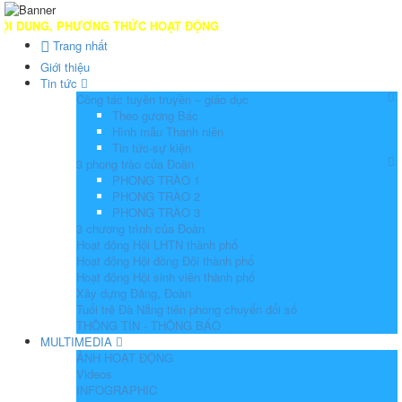
UNG, PHƯƠNG THỨC HOẠT ĐỘNG
Trang nhất
Giới thiệu
Tin tức
Công tác tuyên truyền – giáo dục
Theo gương Bác
Hình mẫu Thanh niên
Tin tức-sự kiện
3 phong trào của Đoàn
PHONG TRÀO 1
PHONG TRÀO 2
PHONG TRÀO 3
3 chương trình của Đoàn
Hoạt động Hội LHTN thành phố
Hoạt động Hội đồng Đội thành phố
Hoạt động Hội sinh viên thành phố
Xây dựng Đảng, Đoàn
Tuổi trẻ Đà Nẵng tiên phong chuyển đổi số
THÔNG TIN - THÔNG BÁO
MULTIMEDIA
ẢNH HOẠT ĐỘNG
Videos
INFOGRAPHIC