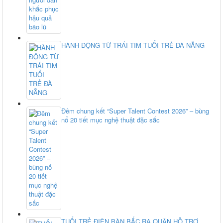
HÀNH ĐỘNG TỪ TRÁI TIM TUỔI TRẺ ĐÀ NẴNG
Đêm chung kết “Super Talent Contest 2026” – bùng
nổ 20 tiết mục nghệ thuật đặc sắc
TUỔI TRẺ ĐIỆN BÀN BẮC RA QUÂN HỖ TRỢ