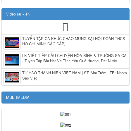
Video sự kiện
TUYỂN TẬP CA KHÚC CHÀO MỪNG ĐẠI HỘI ĐOÀN TNCS
HỒ CHÍ MINH CÁC CẤP,
LK VIẾT TIẾP CÂU CHUYỆN HÒA BÌNH & TRƯỜNG SA CA
- Tuyển Tập Bài Hát Về Tình Yêu Quê Hương, Đất Nước
TỰ HÀO THANH NIÊN VIỆT NAM | ST: Mai Trâm | TB: Nhóm
Sao Việt
MULTIMEDIA