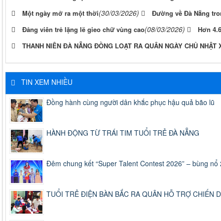
(30/03/2026)
Một ngày mở ra một thời
Đường về Đà Nẵng tro
(08/03/2026)
Đảng viên trẻ lặng lẽ gieo chữ vùng cao
Hơn 4.
THANH NIÊN ĐÀ NẴNG ĐỒNG LOẠT RA QUÂN NGÀY CHỦ NHẬT 
TIN XEM NHIỀU
Đồng hành cùng người dân khắc phục hậu quả bão lũ
HÀNH ĐỘNG TỪ TRÁI TIM TUỔI TRẺ ĐÀ NẴNG
Đêm chung kết “Super Talent Contest 2026” – bùng nổ 2
TUỔI TRẺ ĐIỆN BÀN BẮC RA QUÂN HỖ TRỢ CHIẾN DỊ