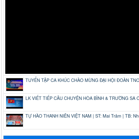
TUYỂN TẬP CA KHÚC CHÀO MỪNG ĐẠI HỘI ĐOÀN TNCS
LK VIẾT TIẾP CÂU CHUYỆN HÒA BÌNH & TRƯỜNG SA CA -
TỰ HÀO THANH NIÊN VIỆT NAM | ST: Mai Trâm | TB: Nh