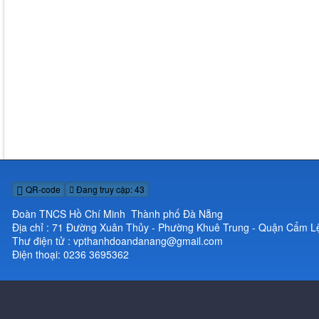
QR-code
Đang truy cập: 43
Đoàn TNCS Hồ Chí Minh Thành phố Đà Nẵng
Địa chỉ : 71 Đường Xuân Thủy - Phường Khuê Trung - Quận Cẩm L
Thư điện tử : vpthanhdoandanang@gmail.com
Điện thoại: 0236 3695362