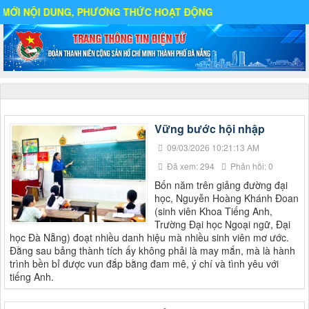
UNG, PHƯƠNG THỨC HOẠT ĐỘNG
Vững bước hội nhập
09/03/2026 10:21:13 AM
Đã xem: 294
Phản hồi: 0
Bốn năm trên giảng đường đại
học, Nguyễn Hoàng Khánh Đoan
(sinh viên Khoa Tiếng Anh,
Trường Đại học Ngoại ngữ, Đại
học Đà Nẵng) đoạt nhiều danh hiệu mà nhiều sinh viên mơ ước.
Đằng sau bảng thành tích ấy không phải là may mắn, mà là hành
trình bền bỉ được vun đắp bằng đam mê, ý chí và tình yêu với
tiếng Anh.