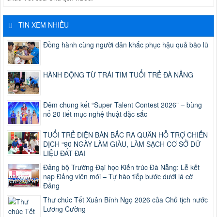
TIN XEM NHIỀU
Đồng hành cùng người dân khắc phục hậu quả bão lũ
HÀNH ĐỘNG TỪ TRÁI TIM TUỔI TRẺ ĐÀ NẴNG
Đêm chung kết “Super Talent Contest 2026” – bùng
nổ 20 tiết mục nghệ thuật đặc sắc
TUỔI TRẺ ĐIỆN BÀN BẮC RA QUÂN HỖ TRỢ CHIẾN
DỊCH “90 NGÀY LÀM GIÀU, LÀM SẠCH CƠ SỞ DỮ
LIỆU ĐẤT ĐAI
Đảng bộ Trường Đại học Kiến trúc Đà Nẵng: Lễ kết
nạp Đảng viên mới – Tự hào tiếp bước dưới lá cờ
Đảng
Thư chúc Tết Xuân Bính Ngọ 2026 của Chủ tịch nước
Lương Cường