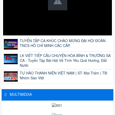
TUYỂN TẬP CA KHÚC CHÀO MỪNG ĐẠI HỘI ĐOÀN
TNCS HỒ CHÍ MINH CÁC CẤP,
LK VIẾT TIẾP CÂU CHUYỆN HÒA BÌNH & TRƯỜNG SA
CA - Tuyển Tập Bài Hát Về Tình Yêu Quê Hương, Đất
Nước
TỰ HÀO THANH NIÊN VIỆT NAM | ST: Mai Trâm | TB:
Nhóm Sao Việt
MULTIMEDIA