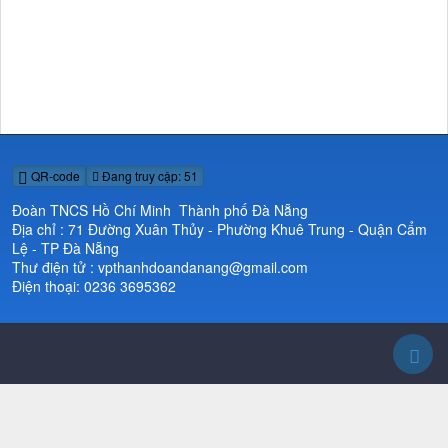
QR-code
Đang truy cập: 51
Đoàn TNCS Hồ Chí Minh Thành phố Đà Nẵng
Địa chỉ : 71 Đường Xuân Thủy - Phường Khuê Trung - Quận Cẩm
Lệ - TP Đà Nẵng
Thư điện tử : vpthanhdoandanang@gmail.com
Điện thoại: 0236 3695362