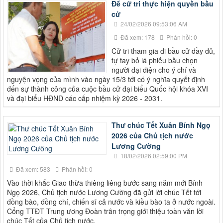
Để cử tri thực hiện quyền bầu
cử
24/02/2026 09:53:06 AM
Đã xem: 178
Phản hồi: 0
Cử tri tham gia đi bầu cử đầy đủ,
tự tay bỏ lá phiếu bầu chọn
người đại diện cho ý chí và
nguyện vọng của mình vào ngày 15/3 tới có ý nghĩa quyết định
đến sự thành công của cuộc bầu cử đại biểu Quốc hội khóa XVI
và đại biểu HĐND các cấp nhiệm kỳ 2026 - 2031.
Thư chúc Tết Xuân Bính Ngọ
2026 của Chủ tịch nước
Lương Cường
18/02/2026 02:59:00 PM
Đã xem: 583
Phản hồi: 0
Vào thời khắc Giao thừa thiêng liêng bước sang năm mới Bính
Ngọ 2026, Chủ tịch nước Lương Cường đã gửi lời chúc Tết tới
đồng bào, đồng chí, chiến sĩ cả nước và kiều bào ta ở nước ngoài.
Cổng TTĐT Trung ương Đoàn trân trọng giới thiệu toàn văn lời
chúc Tết của Chủ tịch nước.