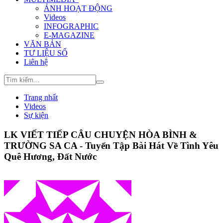
ẢNH HOẠT ĐỘNG
Videos
INFOGRAPHIC
E-MAGAZINE
VĂN BẢN
TƯ LIỆU SỐ
Liên hệ
Trang nhất
Videos
Sự kiện
LK VIẾT TIẾP CÂU CHUYỆN HÒA BÌNH &
TRƯỜNG SA CA - Tuyển Tập Bài Hát Về Tình Yêu
Quê Hương, Đất Nước