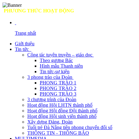
PHƯƠNG THỨC HOẠT ĐỘNG
Trang nhất
Giới thiệu
Tin tức
Công tác tuyên truyền – giáo dục
Theo gương Bác
Hình mẫu Thanh niên
Tin tức-sự kiện
3 phong trào của Đoàn
PHONG TRÀO 1
PHONG TRÀO 2
PHONG TRÀO 3
3 chương trình của Đoàn
Hoạt động Hội LHTN thành phố
Hoạt động Hội đồng Đội thành phố
Hoạt động Hội sinh viên thành phố
Xây dựng Đảng, Đoàn
Tuổi trẻ Đà Nẵng tiên phong chuyển đổi số
THÔNG TIN - THÔNG BÁO
MULTIMEDIA