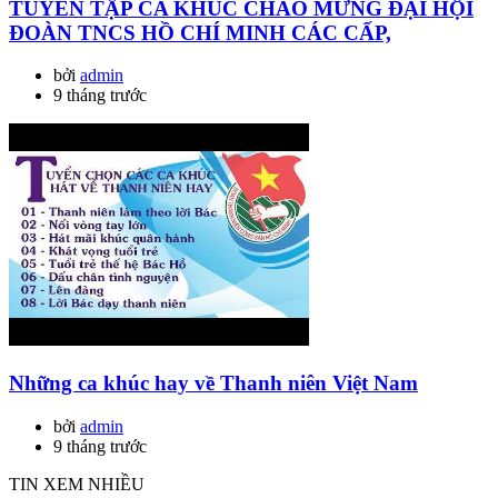
TUYỂN TẬP CA KHÚC CHÀO MỪNG ĐẠI HỘI
ĐOÀN TNCS HỒ CHÍ MINH CÁC CẤP,
bởi
admin
9 tháng trước
Những ca khúc hay về Thanh niên Việt Nam
bởi
admin
9 tháng trước
TIN XEM NHIỀU