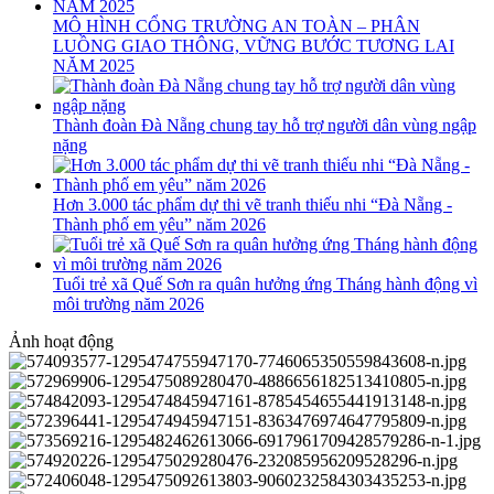
MÔ HÌNH CỔNG TRƯỜNG AN TOÀN – PHÂN
LUỒNG GIAO THÔNG, VỮNG BƯỚC TƯƠNG LAI
NĂM 2025
Thành đoàn Đà Nẵng chung tay hỗ trợ người dân vùng ngập
nặng
Hơn 3.000 tác phẩm dự thi vẽ tranh thiếu nhi “Đà Nẵng -
Thành phố em yêu” năm 2026
Tuổi trẻ xã Quế Sơn ra quân hưởng ứng Tháng hành động vì
môi trường năm 2026
Ảnh hoạt động