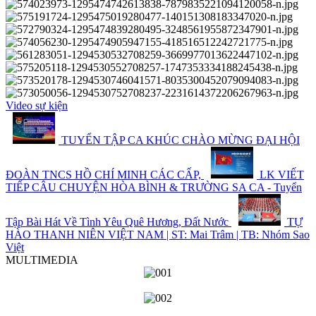
Video sự kiện
TUYỂN TẬP CA KHÚC CHÀO MỪNG ĐẠI HỘI
ĐOÀN TNCS HỒ CHÍ MINH CÁC CẤP,
LK VIẾT
TIẾP CÂU CHUYỆN HÒA BÌNH & TRƯỜNG SA CA - Tuyển
Tập Bài Hát Về Tình Yêu Quê Hương, Đất Nước
TỰ
HÀO THANH NIÊN VIỆT NAM | ST: Mai Trâm | TB: Nhóm Sao
Việt
MULTIMEDIA