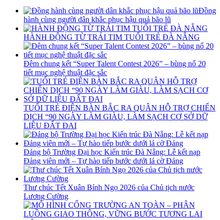
Đồng
hành cùng người dân khắc phục hậu quả bão lũ
HÀNH ĐỘNG TỪ TRÁI TIM TUỔI TRẺ ĐÀ NẴNG
Đêm chung kết “Super Talent Contest 2026” – bùng nổ 20
tiết mục nghệ thuật đặc sắc
TUỔI TRẺ ĐIỆN BÀN BẮC RA QUÂN HỖ TRỢ CHIẾN
DỊCH “90 NGÀY LÀM GIÀU, LÀM SẠCH CƠ SỞ DỮ
LIỆU ĐẤT ĐAI
Đảng bộ Trường Đại học Kiến trúc Đà Nẵng: Lễ kết nạp
Đảng viên mới – Tự hào tiếp bước dưới lá cờ Đảng
Thư chúc Tết Xuân Bính Ngọ 2026 của Chủ tịch nước
Lương Cường