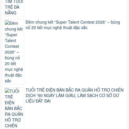
Đêm chung kết “Super Talent Contest 2026” – bùng
nổ 20 tiết mục nghệ thuật đặc sắc
TUỔI TRẺ ĐIỆN BÀN BẮC RA QUÂN HỖ TRỢ CHIẾN
DỊCH “90 NGÀY LÀM GIÀU, LÀM SẠCH CƠ SỞ DỮ
LIỆU ĐẤT ĐAI