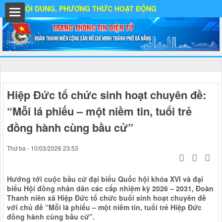
ỘI DUNG, PHƯƠNG THỨC HOẠT ĐỘNG
ất
Hiệp Đức tổ chức sinh hoạt chuyên đề:
“Mỗi lá phiếu – một niềm tin, tuổi trẻ
IA
đồng hành cùng bầu cử”
Thứ ba - 10/03/2026 23:53
Ố
Hướng tới cuộc bầu cử đại biểu Quốc hội khóa XVI và đại
biểu Hội đồng nhân dân các cấp nhiệm kỳ 2026 – 2031, Đoàn
Thanh niên xã Hiệp Đức tổ chức buổi sinh hoạt chuyên đề
với chủ đề “Mỗi lá phiếu – một niềm tin, tuổi trẻ Hiệp Đức
đồng hành cùng bầu cử”.