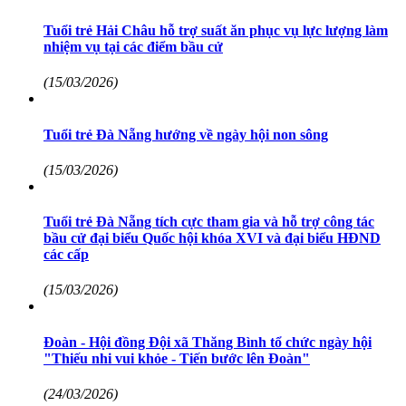
Tuổi trẻ Hải Châu hỗ trợ suất ăn phục vụ lực lượng làm
nhiệm vụ tại các điểm bầu cử
(15/03/2026)
Tuổi trẻ Đà Nẵng hướng về ngày hội non sông
(15/03/2026)
Tuổi trẻ Đà Nẵng tích cực tham gia và hỗ trợ công tác
bầu cử đại biểu Quốc hội khóa XVI và đại biểu HĐND
các cấp
(15/03/2026)
Đoàn - Hội đồng Đội xã Thăng Bình tổ chức ngày hội
"Thiếu nhi vui khỏe - Tiến bước lên Đoàn"
(24/03/2026)