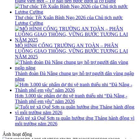
Đảng viên mới – Tự hào tiếp bước dưới lá cờ Đảng
Thư chúc Tết Xuân Bính Ngọ 2026 của Chủ tịch nước
Lương Cường
MÔ HÌNH CỔNG TRƯỜNG AN TOÀN – PHÂN
LUỒNG GIAO THÔNG, VỮNG BƯỚC TƯƠNG LAI
NĂM 2025
Thành đoàn Đà Nẵng chung tay hỗ trợ người dân vùng ngập
nặng
Hơn 3.000 tác phẩm dự thi vẽ tranh thiếu nhi “Đà Nẵng -
Thành phố em yêu” năm 2026
Tuổi trẻ xã Quế Sơn ra quân hưởng ứng Tháng hành động vì
môi trường năm 2026
Ảnh hoạt động