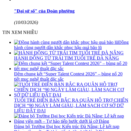
"Đại sứ số" của Đoàn phường
(10/03/2026)
TIN XEM NHIỀU
Đồng
hành cùng người dân khắc phục hậu quả bão lũ
HÀNH ĐỘNG TỪ TRÁI TIM TUỔI TRẺ ĐÀ NẴNG
Đêm chung kết “Super Talent Contest 2026” – bùng nổ 20
tiết mục nghệ thuật đặc sắc
TUỔI TRẺ ĐIỆN BÀN BẮC RA QUÂN HỖ TRỢ CHIẾN
DỊCH “90 NGÀY LÀM GIÀU, LÀM SẠCH CƠ SỞ DỮ
LIỆU ĐẤT ĐAI
Đảng bộ Trường Đại học Kiến trúc Đà Nẵng: Lễ kết nạp