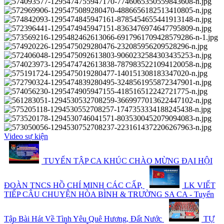
Video sự kiện
TUYỂN TẬP CA KHÚC CHÀO MỪNG ĐẠI HỘI
ĐOÀN TNCS HỒ CHÍ MINH CÁC CẤP,
LK VIẾT
TIẾP CÂU CHUYỆN HÒA BÌNH & TRƯỜNG SA CA - Tuyển
Tập Bài Hát Về Tình Yêu Quê Hương, Đất Nước
TỰ