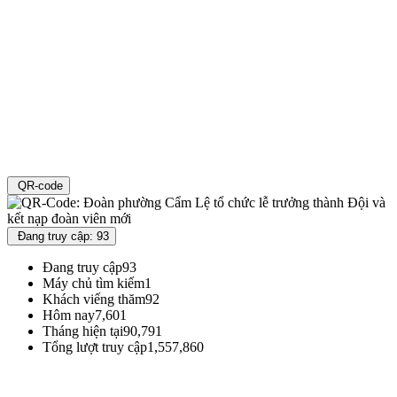
QR-code
Đang truy cập: 93
Đang truy cập
93
Máy chủ tìm kiếm
1
Khách viếng thăm
92
Hôm nay
7,601
Tháng hiện tại
90,791
Tổng lượt truy cập
1,557,860
Đoàn TNCS Hồ Chí Minh Thành phố Đà Nẵng
Địa chỉ : 71 Đường Xuân Thủy - Phường Khuê Trung - Quận Cẩm Lệ - TP