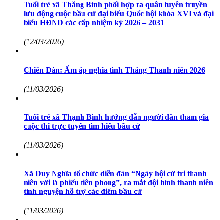
Tuổi trẻ xã Thăng Bình phối hợp ra quân tuyên truyền
lưu động cuộc bầu cử đại biểu Quốc hội khóa XVI và đại
biểu HĐND các cấp nhiệm kỳ 2026 – 2031
(12/03/2026)
Chiên Đàn: Ấm áp nghĩa tình Tháng Thanh niên 2026
(11/03/2026)
Tuổi trẻ xã Thạnh Bình hướng dẫn người dân tham gia
cuộc thi trực tuyến tìm hiểu bầu cử
(11/03/2026)
Xã Duy Nghĩa tổ chức diễn đàn “Ngày hội cử tri thanh
niên với lá phiếu tiên phong”, ra mắt đội hình thanh niên
tình nguyện hỗ trợ các điểm bầu cử
(11/03/2026)