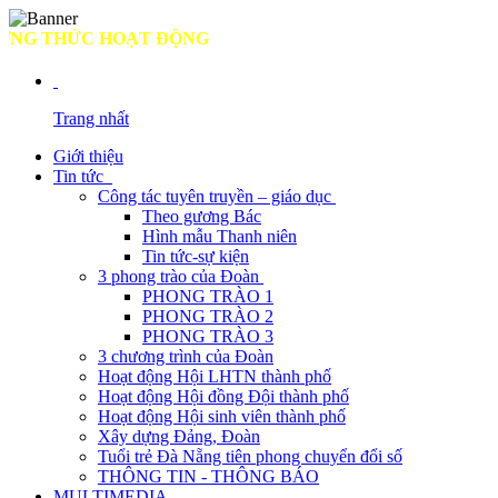
 THỨC HOẠT ĐỘNG
Trang nhất
Giới thiệu
Tin tức
Công tác tuyên truyền – giáo dục
Theo gương Bác
Hình mẫu Thanh niên
Tin tức-sự kiện
3 phong trào của Đoàn
PHONG TRÀO 1
PHONG TRÀO 2
PHONG TRÀO 3
3 chương trình của Đoàn
Hoạt động Hội LHTN thành phố
Hoạt động Hội đồng Đội thành phố
Hoạt động Hội sinh viên thành phố
Xây dựng Đảng, Đoàn
Tuổi trẻ Đà Nẵng tiên phong chuyển đổi số
THÔNG TIN - THÔNG BÁO
MULTIMEDIA