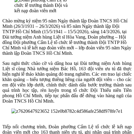
Chào mừng kỷ niệm 95 năm Ngày thành lập Đoàn TNCS Hồ Chí
Minh (26/3/1931 – 26/3/2026) và 85 năm Ngày thành lập Đội
TNTP Hồ Chí Minh (15/5/1941 – 15/5/2026), sáng 14/3/2026, tại
Đài tưởng niệm Anh hùng Liệt sĩ Hòa Vang, Đoàn phường – Hội
đồng Đội phường Cẩm Lệ tổ chức lễ trưởng thành Đội TNTP Hồ
Chí Minh và lễ kết nạp đoàn viên mới – lớp đoàn viên 95 năm Ngày
thành lập Đoàn TNCS Hồ Chí Minh.
Sau nghi thức chào cờ và dâng hoa tại Đài tưởng niệm Anh hùng
Liệt sĩ cùng Nhà tưởng niệm Bác Hồ, 163 đội viên ưu tú đã thực
hiện nghi lễ tháo khăn quàng đỏ trang nghiêm. Các em trao lại chiếc
khăn quàng – biểu tượng thiêng liêng của người đội viên – cho các
em đội viên lớp dưới, chính thức đánh dấu bước trưởng thành sau
quá trình học tập, rèn luyện trong tổ chức Đội Thiếu niên Tiền
phong Hồ Chí Minh, tiếp tục phấn đấu để đứng vào hàng ngũ của
Đoàn TNCS Hồ Chí Minh.
Tiếp nối chương trình, Đoàn phường Cẩm Lệ tổ chức lễ kết nạp
đoàn viên mới cho 163 thanh niên ưu tú, ghi nhận quá trình phấn