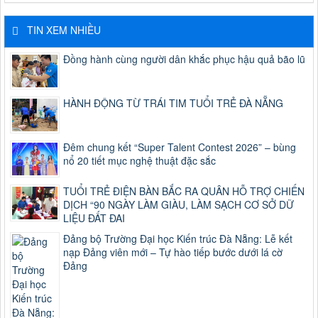
TIN XEM NHIỀU
Đồng hành cùng người dân khắc phục hậu quả bão lũ
HÀNH ĐỘNG TỪ TRÁI TIM TUỔI TRẺ ĐÀ NẴNG
Đêm chung kết “Super Talent Contest 2026” – bùng
nổ 20 tiết mục nghệ thuật đặc sắc
TUỔI TRẺ ĐIỆN BÀN BẮC RA QUÂN HỖ TRỢ CHIẾN
DỊCH “90 NGÀY LÀM GIÀU, LÀM SẠCH CƠ SỞ DỮ
LIỆU ĐẤT ĐAI
Đảng bộ Trường Đại học Kiến trúc Đà Nẵng: Lễ kết
nạp Đảng viên mới – Tự hào tiếp bước dưới lá cờ
Đảng