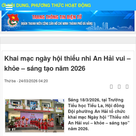
DUNG, PHƯƠNG THỨC HOẠT ĐỘNG
ất
Khai mạc ngày hội thiếu nhi An Hải vui –
khỏe – sáng tạo năm 2026
IA
Thứ ba - 24/03/2026 04:20
Ố
Sáng 18/3/2026, tại Trường
Tiểu học Tiểu La, Hội đồng
Đội phường An Hải tổ chức
khai mạc Ngày hội “Thiếu nhi
An Hải vui – khỏe – sáng tạo”
năm 2026.