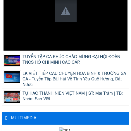
TUYỂN TẬP CA KHÚC CHÀO MỪNG ĐẠI HỘI ĐOÀN
TNCS HỒ CHÍ MINH CÁC CẤP,
LK VIẾT TIẾP CÂU CHUYỆN HÒA BÌNH & TRƯỜNG SA
CA - Tuyển Tập Bài Hát Về Tình Yêu Quê Hương, Đất
Nước
TỰ HÀO THANH NIÊN VIỆT NAM | ST: Mai Trâm | TB:
Nhóm Sao Việt
MULTIMEDIA