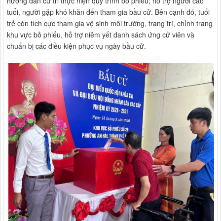
hướng dẫn cử tri thực hiện quy trình bỏ phiếu; hỗ trợ người cao
tuổi, người gặp khó khăn đến tham gia bầu cử. Bên cạnh đó, tuổi
trẻ còn tích cực tham gia vệ sinh môi trường, trang trí, chỉnh trang
khu vực bỏ phiếu, hỗ trợ niêm yết danh sách ứng cử viên và
chuẩn bị các điều kiện phục vụ ngày bầu cử.