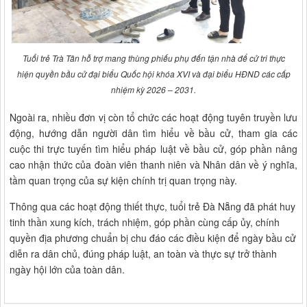
Tuổi trẻ Trà Tân hỗ trợ mang thùng phiếu phụ đến tận nhà để cử tri thực
hiện quyền bầu cử đại biểu Quốc hội khóa XVI và đại biểu HĐND các cấp
nhiệm kỳ 2026 – 2031.
Ngoài ra, nhiều đơn vị còn tổ chức các hoạt động tuyên truyền lưu
động, hướng dẫn người dân tìm hiểu về bầu cử, tham gia các
cuộc thi trực tuyến tìm hiểu pháp luật về bầu cử, góp phần nâng
cao nhận thức của đoàn viên thanh niên và Nhân dân về ý nghĩa,
tầm quan trọng của sự kiện chính trị quan trọng này.
Thông qua các hoạt động thiết thực, tuổi trẻ Đà Nẵng đã phát huy
tinh thần xung kích, trách nhiệm, góp phần cùng cấp ủy, chính
quyền địa phương chuẩn bị chu đáo các điều kiện để ngày bầu cử
diễn ra dân chủ, đúng pháp luật, an toàn và thực sự trở thành
ngày hội lớn của toàn dân.