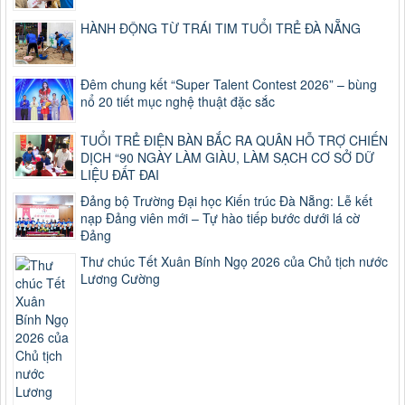
HÀNH ĐỘNG TỪ TRÁI TIM TUỔI TRẺ ĐÀ NẴNG
Đêm chung kết “Super Talent Contest 2026” – bùng
nổ 20 tiết mục nghệ thuật đặc sắc
TUỔI TRẺ ĐIỆN BÀN BẮC RA QUÂN HỖ TRỢ CHIẾN
DỊCH “90 NGÀY LÀM GIÀU, LÀM SẠCH CƠ SỞ DỮ
LIỆU ĐẤT ĐAI
Đảng bộ Trường Đại học Kiến trúc Đà Nẵng: Lễ kết
nạp Đảng viên mới – Tự hào tiếp bước dưới lá cờ
Đảng
Thư chúc Tết Xuân Bính Ngọ 2026 của Chủ tịch nước
Lương Cường