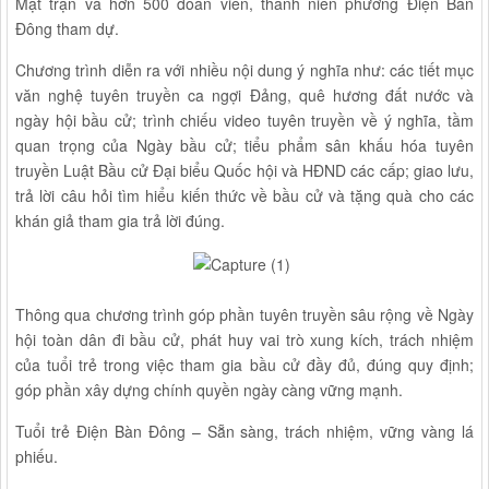
Mặt trận và hơn 500 đoàn viên, thanh niên phường Điện Bàn
Đông tham dự.
Chương trình diễn ra với nhiều nội dung ý nghĩa như: các tiết mục
văn nghệ tuyên truyền ca ngợi Đảng, quê hương đất nước và
ngày hội bầu cử; trình chiếu video tuyên truyền về ý nghĩa, tầm
quan trọng của Ngày bầu cử; tiểu phẩm sân khấu hóa tuyên
truyền Luật Bầu cử Đại biểu Quốc hội và HĐND các cấp; giao lưu,
trả lời câu hỏi tìm hiểu kiến thức về bầu cử và tặng quà cho các
khán giả tham gia trả lời đúng.
Thông qua chương trình góp phần tuyên truyền sâu rộng về Ngày
hội toàn dân đi bầu cử, phát huy vai trò xung kích, trách nhiệm
của tuổi trẻ trong việc tham gia bầu cử đầy đủ, đúng quy định;
góp phần xây dựng chính quyền ngày càng vững mạnh.
Tuổi trẻ Điện Bàn Đông – Sẵn sàng, trách nhiệm, vững vàng lá
phiếu.