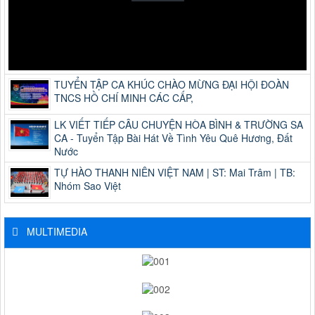
TUYỂN TẬP CA KHÚC CHÀO MỪNG ĐẠI HỘI ĐOÀN
TNCS HỒ CHÍ MINH CÁC CẤP,
LK VIẾT TIẾP CÂU CHUYỆN HÒA BÌNH & TRƯỜNG SA
CA - Tuyển Tập Bài Hát Về Tình Yêu Quê Hương, Đất
Nước
TỰ HÀO THANH NIÊN VIỆT NAM | ST: Mai Trâm | TB:
Nhóm Sao Việt
MULTIMEDIA