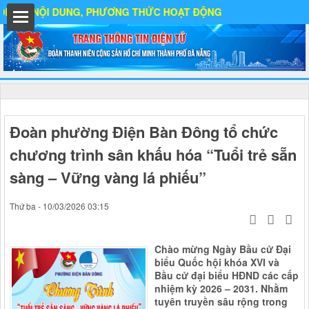
 NỘI DUNG, PHƯƠNG THỨC HOẠT ĐỘNG
ất
Đoàn phường Điện Bàn Đông tổ chức
chương trình sân khấu hóa “Tuổi trẻ sẵn
IA
sàng – Vững vàng lá phiếu”
Thứ ba - 10/03/2026 03:15
Ố
Chào mừng Ngày Bầu cử Đại
biểu Quốc hội khóa XVI và
Bầu cử đại biểu HĐND các cấp
nhiệm kỳ 2026 – 2031. Nhằm
tuyên truyền sâu rộng trong