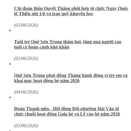
Chi đoàn thôn Quyết Thắng phối hợp tổ chức Ngày Quốc
tế Thiếu nhi 1/6 và trao quỹ khuyến học
(02/06/2026)
Tuổi trẻ Quế Sơn Trung thăm hỏi, tặng quà người cao
tuổi có hoàn cảnh khó khăn
(02/06/2026)
Quế Sơn Trung phát động Tháng hành động vì trẻ em và
khai mạc hoạt động hè năm 2026
(04/06/2026)
Đoàn Thanh niên - Hội đồng Đội phường Hải Vân tổ
chức chuỗi hoạt động Gala hè và Lễ vào hè năm 2026
(02/06/2026)