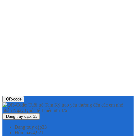
QR-code
Đang truy cập: 33
Đang truy cập
33
Hôm nay
4,921