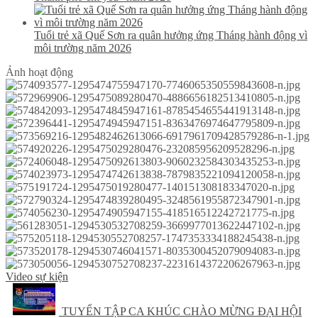
Tuổi trẻ xã Quế Sơn ra quân hưởng ứng Tháng hành động vì
môi trường năm 2026
Ảnh hoạt động
Video sự kiện
TUYỂN TẬP CA KHÚC CHÀO MỪNG ĐẠI HỘI