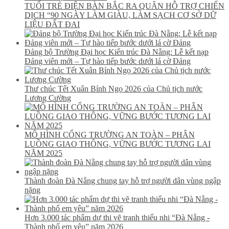
TUỔI TRẺ ĐIỆN BÀN BẮC RA QUÂN HỖ TRỢ CHIẾN
DỊCH “90 NGÀY LÀM GIÀU, LÀM SẠCH CƠ SỞ DỮ
LIỆU ĐẤT ĐAI
Đảng bộ Trường Đại học Kiến trúc Đà Nẵng: Lễ kết nạp
Đảng viên mới – Tự hào tiếp bước dưới lá cờ Đảng
Thư chúc Tết Xuân Bính Ngọ 2026 của Chủ tịch nước
Lương Cường
MÔ HÌNH CỔNG TRƯỜNG AN TOÀN – PHÂN
LUỒNG GIAO THÔNG, VỮNG BƯỚC TƯƠNG LAI
NĂM 2025
Thành đoàn Đà Nẵng chung tay hỗ trợ người dân vùng ngập
nặng
Hơn 3.000 tác phẩm dự thi vẽ tranh thiếu nhi “Đà Nẵng -
Thành phố em yêu” năm 2026