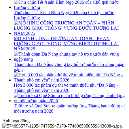
Thư chúc Tết Xuân Bính Ngọ 2026 của Chủ tịch nước
Lương Cường
MÔ HÌNH CỔNG TRƯỜNG AN TOÀN – PHÂN
LUỒNG GIAO THÔNG, VỮNG BƯỚC TƯƠNG LAI
NĂM 2025
Thành đoàn Đà Nẵng chung tay hỗ trợ người dân vùng ngập
nặng
Hơn 3.000 tác phẩm dự thi vẽ tranh thiếu nhi “Đà Nẵng -
Thành phố em yêu” năm 2026
Tuổi trẻ xã Quế Sơn ra quân hưởng ứng Tháng hành động vì
môi trường năm 2026
Ảnh hoạt động