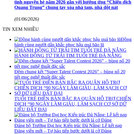
tình nguyện hè năm 2026 gắn với hưởng ứng “Chiến dịch
Quang Trung” chung tay xóa nhà tạm, nhà dột nát
(01/06/2026)
TIN XEM NHIỀU
Đồng
hành cùng người dân khắc phục hậu quả bão lũ
HÀNH ĐỘNG TỪ TRÁI TIM TUỔI TRẺ ĐÀ NẴNG
Đêm chung kết “Super Talent Contest 2026” – bùng nổ 20
tiết mục nghệ thuật đặc sắc
TUỔI TRẺ ĐIỆN BÀN BẮC RA QUÂN HỖ TRỢ CHIẾN
DỊCH “90 NGÀY LÀM GIÀU, LÀM SẠCH CƠ SỞ DỮ
LIỆU ĐẤT ĐAI
Đảng bộ Trường Đại học Kiến trúc Đà Nẵng: Lễ kết nạp
Đảng viên mới – Tự hào tiếp bước dưới lá cờ Đảng