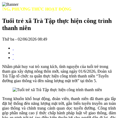
G, PHƯƠNG THỨC HOẠT ĐỘNG
Tuổi trẻ xã Trà Tập thực hiện công trình
thanh niên
Thứ ba - 02/06/2026 08:49
Nhằm phát huy vai trò xung kích, tình nguyện của tuổi trẻ trong
tham gia xây dựng nông thôn mới, sáng ngày 01/6/2026, Đoàn xã
Trà Tập tổ chức ra quân thực hiện công trình thanh niên “Tuyến
đường giao thông và đèn năng lượng mặt trời” tại thôn 5.
Trong khuôn khổ hoạt động, đoàn viên, thanh niên đã tham gia lắp
đặt hệ thống đèn năng lượng mặt trời, gắn biển tuyên truyền an toàn
giao thông và chỉnh trang cảnh quan dọc tuyến đường. Công trình
góp phần nâng cao ý thức chấp hành pháp luật về giao thông, đảm
bảo an ninh trật tự, tạo điều kiện thuận lợi cho người dân đi lại, đặc