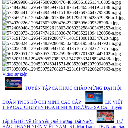
Video sự kiện
TUYỂN TẬP CA KHÚC CHÀO MỪNG ĐẠI HỘI
ĐOÀN TNCS HỒ CHÍ MINH CÁC CẤP,
LK VIẾT
TIẾP CÂU CHUYỆN HÒA BÌNH & TRƯỜNG SA CA - Tuyển
Tập Bài Hát Về Tình Yêu Quê Hương, Đất Nước
TỰ
HÀO THANH NIÊN VIỆT NAM | ST: Mai Trâm | TB: Nhóm Sao