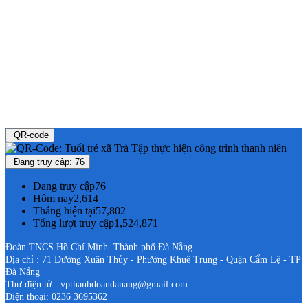
QR-code
Đang truy cập: 76
Đang truy cập
76
Hôm nay
2,614
Tháng hiện tại
57,802
Tổng lượt truy cập
1,524,871
Đoàn TNCS Hồ Chí Minh Thành phố Đà Nẵng
Địa chỉ : 71 Đường Xuân Thủy - Phường Khuê Trung - Quận Cẩm Lệ - TP
Đà Nẵng
Thư điện tử : vpthanhdoandanang@gmail.com
Điện thoại: 0236 3695362