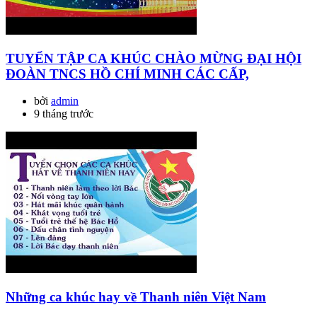
TUYỂN TẬP CA KHÚC CHÀO MỪNG ĐẠI HỘI
ĐOÀN TNCS HỒ CHÍ MINH CÁC CẤP,
bởi
admin
9 tháng trước
Những ca khúc hay về Thanh niên Việt Nam