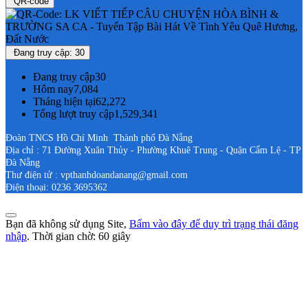
QR-code
Đang truy cập: 30
Đang truy cập
30
Hôm nay
7,084
Tháng hiện tại
62,272
Tổng lượt truy cập
1,529,341
Đoàn TNCS Hồ Chí Minh Thành phố Đà Nẵng
Địa chỉ : 71 Đường Xuân Thủy - Phường Khuê Trung - Quận Cẩm Lệ - TP
Đà Nẵng
Thư điện tử : vpthanhdoandanang@gmail.com
Điện thoại: 0236 3695362
Bạn đã không sử dụng Site,
Bấm vào đây để duy trì trạng thái đăng
nhập
. Thời gian chờ:
60
giây