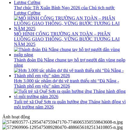
Thư chúc Tết Xuân Bính Ngọ 2026 của Chủ tịch nước
Lương Cường
MÔ HÌNH CỔNG TRƯỜNG AN TOÀN – PHÂN
LUỒNG GIAO THÔNG, VỮNG BƯỚC TƯƠNG LAI
NĂM 2025
Thành đoàn Đà Nẵng chung tay hỗ trợ người dân vùng ngập
nặng
Hơn 3.000 tác phẩm dự thi vẽ tranh thiếu nhi “Đà Nẵng -
Thành phố em yêu” năm 2026
Tuổi trẻ xã Quế Sơn ra quân hưởng ứng Tháng hành động vì
môi trường năm 2026
Ảnh hoạt động