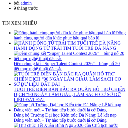
bởi
admin
9 tháng trước
TIN XEM NHIỀU
Đồng
hành cùng người dân khắc phục hậu quả bão lũ
HÀNH ĐỘNG TỪ TRÁI TIM TUỔI TRẺ ĐÀ NẴNG
Đêm chung kết “Super Talent Contest 2026” – bùng nổ 20
tiết mục nghệ thuật đặc sắc
TUỔI TRẺ ĐIỆN BÀN BẮC RA QUÂN HỖ TRỢ CHIẾN
DỊCH “90 NGÀY LÀM GIÀU, LÀM SẠCH CƠ SỞ DỮ
LIỆU ĐẤT ĐAI
Đảng bộ Trường Đại học Kiến trúc Đà Nẵng: Lễ kết nạp
Đảng viên mới – Tự hào tiếp bước dưới lá cờ Đảng