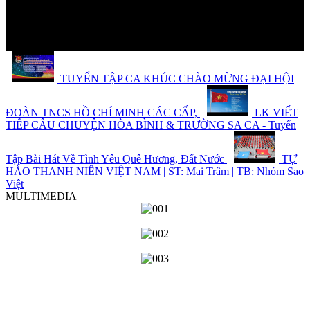
TUYỂN TẬP CA KHÚC CHÀO MỪNG ĐẠI HỘI
ĐOÀN TNCS HỒ CHÍ MINH CÁC CẤP,
LK VIẾT
TIẾP CÂU CHUYỆN HÒA BÌNH & TRƯỜNG SA CA - Tuyển
Tập Bài Hát Về Tình Yêu Quê Hương, Đất Nước
TỰ
HÀO THANH NIÊN VIỆT NAM | ST: Mai Trâm | TB: Nhóm Sao
Việt
MULTIMEDIA