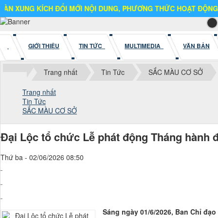
KÍCH ĐỔI MỚI NỘI DUNG, PHƯƠNG THỨC HOẠT ĐỘNG
GIỚI THIỆU
TIN TỨC
MULTIMEDIA
VĂN BẢN
Trang nhất
Tin Tức
SẮC MÀU CƠ SỞ
Trang nhất
Tin Tức
SẮC MÀU CƠ SỞ
Đại Lộc tổ chức Lễ phát động Tháng hành đ
Thứ ba - 02/06/2026 08:50
Sáng ngày 01/6/2026, Ban Chỉ đạo