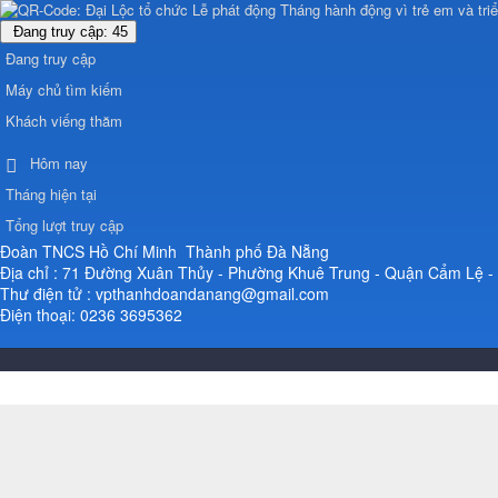
Đang truy cập: 45
Đang truy cập
Máy chủ tìm kiếm
Khách viếng thăm
Hôm nay
Tháng hiện tại
Tổng lượt truy cập
Đoàn TNCS Hồ Chí Minh Thành phố Đà Nẵng
Địa chỉ : 71 Đường Xuân Thủy - Phường Khuê Trung - Quận Cẩm Lệ 
Thư điện tử : vpthanhdoandanang@gmail.com
Điện thoại: 0236 3695362