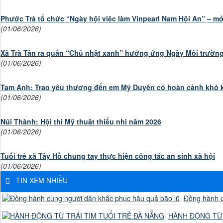
Phước Trà tổ chức “Ngày hội việc làm Vinpearl Nam Hội An” – m
(01/06/2026)
Xã Trà Tân ra quân “Chủ nhật xanh” hưởng ứng Ngày Môi trường 
(01/06/2026)
Tam Anh: Trao yêu thương đến em Mỹ Duyên có hoàn cảnh khó 
(01/06/2026)
Núi Thành: Hội thi Mỹ thuật thiếu nhi năm 2026
(01/06/2026)
Tuổi trẻ xã Tây Hồ chung tay thực hiện công tác an sinh xã hội
(01/06/2026)
TIN XEM NHIỀU
Đồng hành c
HÀNH ĐỘNG TỪ 