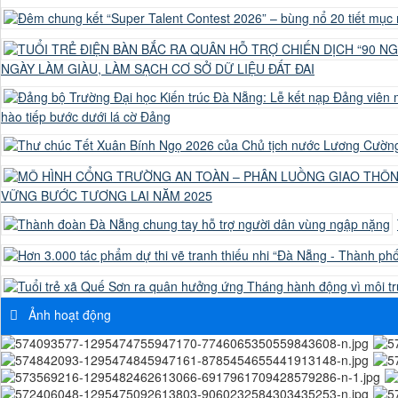
NGÀY LÀM GIÀU, LÀM SẠCH CƠ SỞ DỮ LIỆU ĐẤT ĐAI
hào tiếp bước dưới lá cờ Đảng
VỮNG BƯỚC TƯƠNG LAI NĂM 2025
Ảnh hoạt động