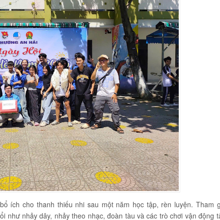
bổ ích cho thanh thiếu nhi sau một năm học tập, rèn luyện. Tham g
 nổi như nhảy dây, nhảy theo nhạc, đoàn tàu và các trò chơi vận động t