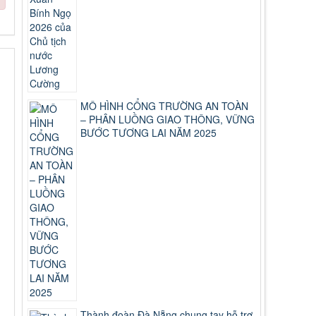
MÔ HÌNH CỔNG TRƯỜNG AN TOÀN
– PHÂN LUỒNG GIAO THÔNG, VỮNG
BƯỚC TƯƠNG LAI NĂM 2025
Thành đoàn Đà Nẵng chung tay hỗ trợ