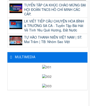
TUYỂN TẬP CA KHÚC CHÀO MỪNG ĐẠI
HỘI ĐOÀN TNCS HỒ CHÍ MINH CÁC
CẤP,
LK VIẾT TIẾP CÂU CHUYỆN HÒA BÌNH
& TRƯỜNG SA CA - Tuyển Tập Bài Hát
Về Tình Yêu Quê Hương, Đất Nước
TỰ HÀO THANH NIÊN VIỆT NAM | ST:
Mai Trâm | TB: Nhóm Sao Việt
MULTIMEDIA