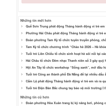
Những tin mới hơn
Quế Sơn Trung phát động Tháng hành động vì trẻ em 
Phường Hải Châu phát động Tháng hành động vì trẻ 
Đoàn phường Tam Kỳ tổ chức tuyên truyền phòng, chố
Tam Kỳ tổ chức chương trình “Chào hè 2026 – Hè khỏe,
Tuổi trẻ Liên Chiểu tổ chức sinh hoạt hè sôi nổi tại c
Hải Châu tổ chức Đêm nhạc Thanh niên số 3 gây quỹ h
Hội An Tây tổ chức workshop “Sống xanh”, mở đầu hà
Tuổi trẻ Công an thành phố Đà Nẵng để lại nhiều dấu 
Cẩm Lệ phát động Tháng hành động vì trẻ em và ra q
(0
Tuổi trẻ Điện Bàn Bắc chung tay bảo vệ môi trường
Những tin cũ hơn
Đoàn phường Hòa Xuân trang bị kỹ năng bơi, phòng c