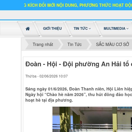
ÍCH ĐỔI MỚI NỘI DUNG, PHƯƠNG THỨC HOẠT ĐỘNG
GIỚI THIỆU
TIN TỨC
MULTIMEDIA
Trang nhất
Tin Tức
SẮC MÀU CƠ SỞ
Đoàn - Hội - Đội phường An Hải tổ
Thứ ba - 02/06/2026 10:07
Sáng ngày 01/6/2026, Đoàn Thanh niên, Hội Liên hi
Ngày hội “Chào hè năm 2026”, thu hút đông đảo học 
hoạt hè tại địa phương.