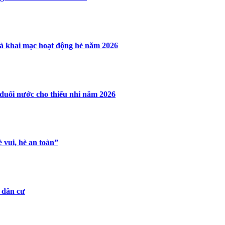
à khai mạc hoạt động hè năm 2026
đuối nước cho thiếu nhi năm 2026
 vui, hè an toàn”
u dân cư