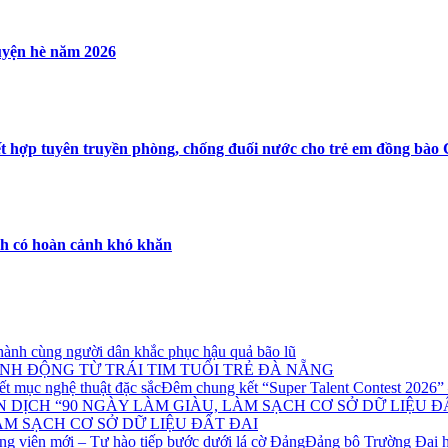
uyện hè năm 2026
ết hợp tuyên truyền phòng, chống đuối nước cho trẻ em đồng bào
ch có hoàn cảnh khó khăn
ành cùng người dân khắc phục hậu quả bão lũ
NH ĐỘNG TỪ TRÁI TIM TUỔI TRẺ ĐÀ NẴNG
Đêm chung kết “Super Talent Contest 2026” –
ÀM SẠCH CƠ SỞ DỮ LIỆU ĐẤT ĐAI
Đảng bộ Trường Đại h