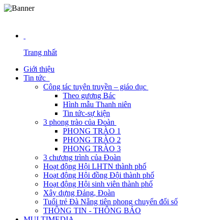
NĂ
Trang nhất
Giới thiệu
Tin tức
Công tác tuyên truyền – giáo dục
Theo gương Bác
Hình mẫu Thanh niên
Tin tức-sự kiện
3 phong trào của Đoàn
PHONG TRÀO 1
PHONG TRÀO 2
PHONG TRÀO 3
3 chương trình của Đoàn
Hoạt động Hội LHTN thành phố
Hoạt động Hội đồng Đội thành phố
Hoạt động Hội sinh viên thành phố
Xây dựng Đảng, Đoàn
Tuổi trẻ Đà Nẵng tiên phong chuyển đổi số
THÔNG TIN - THÔNG BÁO
MULTIMEDIA