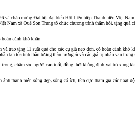
6 và chào mừng Đại hội đại biểu Hội Liên hiệp Thanh niên Việt Nam 
iệt Nam xã Quế Sơn Trung tổ chức chương trình thăm hỏi, tặng quà ch
n và trao tặng 11 suất quà cho các cụ già neo đơn, có hoàn cảnh khó k
 phần lan tỏa tinh thần tương thân tương ái và các giá trị nhân văn tron
 trọng, chăm sóc người cao tuổi, đồng thời khẳng định vai trò xung kích
nh ảnh thanh niên sống đẹp, sống có ích, tích cực tham gia các hoạt