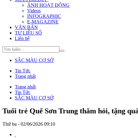
ẢNH HOẠT ĐỘNG
Videos
INFOGRAPHIC
E-MAGAZINE
VĂN BẢN
TƯ LIỆU SỐ
Liên hệ
SẮC MÀU CƠ SỞ
Tin Tức
Trang nhất
Trang nhất
Tin Tức
SẮC MÀU CƠ SỞ
Tuổi trẻ Quế Sơn Trung thăm hỏi, tặng quà
Thứ ba - 02/06/2026 09:10