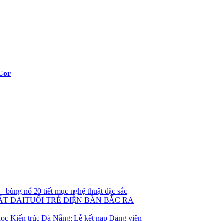
 Cor
 bùng nổ 20 tiết mục nghệ thuật đặc sắc
TUỔI TRẺ ĐIỆN BÀN BẮC RA
ọc Kiến trúc Đà Nẵng: Lễ kết nạp Đảng viên