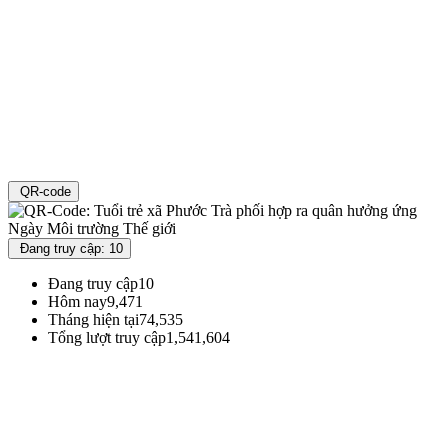
QR-code
Đang truy cập: 10
Đang truy cập
10
Hôm nay
9,471
Tháng hiện tại
74,535
Tổng lượt truy cập
1,541,604
Đoàn TNCS Hồ Chí Minh Thành phố Đà Nẵng
Địa chỉ : 71 Đường Xuân Thủy - Phường Khuê Trung - Quận Cẩm Lệ - TP
Đà Nẵng
Thư điện tử : vpthanhdoandanang@gmail.com
Điện thoại: 0236 3695362