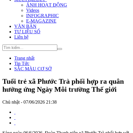
ẢNH HOẠT ĐỘNG
Videos
INFOGRAPHIC
E-MAGAZINE
VĂN BẢN
TƯ LIỆU SỐ
Liên hệ
Trang nhất
Tin Tức
SẮC MÀU CƠ SỞ
Tuổi trẻ xã Phước Trà phối hợp ra quân
hưởng ứng Ngày Môi trường Thế giới
Chủ nhật - 07/06/2026 21:38
Sáng ngày 06/6/2026, Đoàn Thanh niên xã Phước Trà phối hợp với