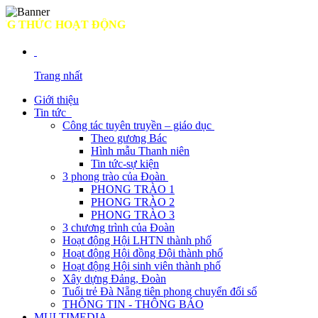
THỨC HOẠT ĐỘNG
Trang nhất
Giới thiệu
Tin tức
Công tác tuyên truyền – giáo dục
Theo gương Bác
Hình mẫu Thanh niên
Tin tức-sự kiện
3 phong trào của Đoàn
PHONG TRÀO 1
PHONG TRÀO 2
PHONG TRÀO 3
3 chương trình của Đoàn
Hoạt động Hội LHTN thành phố
Hoạt động Hội đồng Đội thành phố
Hoạt động Hội sinh viên thành phố
Xây dựng Đảng, Đoàn
Tuổi trẻ Đà Nẵng tiên phong chuyển đổi số
THÔNG TIN - THÔNG BÁO
MULTIMEDIA