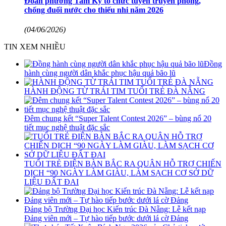
Đoàn phường Tam Kỳ tổ chức tuyên truyền phòng,
chống đuối nước cho thiếu nhi năm 2026
(04/06/2026)
TIN XEM NHIỀU
Đồng
hành cùng người dân khắc phục hậu quả bão lũ
HÀNH ĐỘNG TỪ TRÁI TIM TUỔI TRẺ ĐÀ NẴNG
Đêm chung kết “Super Talent Contest 2026” – bùng nổ 20
tiết mục nghệ thuật đặc sắc
TUỔI TRẺ ĐIỆN BÀN BẮC RA QUÂN HỖ TRỢ CHIẾN
DỊCH “90 NGÀY LÀM GIÀU, LÀM SẠCH CƠ SỞ DỮ
LIỆU ĐẤT ĐAI
Đảng bộ Trường Đại học Kiến trúc Đà Nẵng: Lễ kết nạp
Đảng viên mới – Tự hào tiếp bước dưới lá cờ Đảng