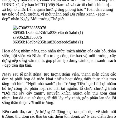
UBND xã, Ủy ban MTTQ Việt Nam xã và các tổ chức chính trị -
xã hội tổ chức Lễ ra quân hưởng ứng phong trào “Toàn dân chung
tay bảo vệ môi trường, vì một thành phố Đà Nẵng xanh - sạch -
đẹp” nhân Ngày Môi trường Thế giới.
z7906228355076
86950b18a9b4235b1a838cefacdc5abd (1)
Hoạt động nhằm nâng cao nhận thức, trách nhiệm của cán bộ, đoàn
viên, hội viên và Nhân dân trong công tác bảo vệ môi trường, xây
dựng nếp sống văn minh, góp phần tạo dựng cảnh quan xanh - sạch
- đẹp trên địa bàn.
Ngay sau lễ phát động, lực lượng đoàn viên, thanh niên cùng các
đơn vị phối hợp đã triển khai nhiều hoạt động thiết thực như trao
tặng mô hình “Ngôi nhà xanh” cho Trường Tiểu học Lê Lợi nhằm
hỗ trợ công tác phân loại rác thải tại nguồn; tổ chức chương trình
“Đổi rác lấy cây xanh”, khuyến khích người dân thu gom chai
nhựa, lon đã qua sử dụng để đổi lấy cây xanh, góp phần lan tỏa lối
sống thân thiện với môi trường.
Bên cạnh đó, các lực lượng đã đồng loạt ra quân dọn vệ sinh môi
trường, thu gom rác thải tại các điểm tồn đọng, xử lý các điểm đen ô