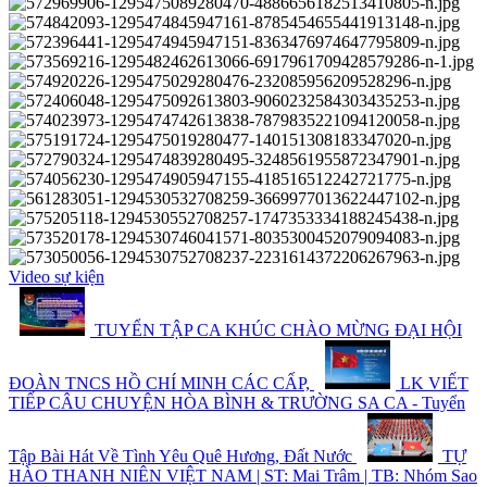
Video sự kiện
TUYỂN TẬP CA KHÚC CHÀO MỪNG ĐẠI HỘI
ĐOÀN TNCS HỒ CHÍ MINH CÁC CẤP,
LK VIẾT
TIẾP CÂU CHUYỆN HÒA BÌNH & TRƯỜNG SA CA - Tuyển
Tập Bài Hát Về Tình Yêu Quê Hương, Đất Nước
TỰ
HÀO THANH NIÊN VIỆT NAM | ST: Mai Trâm | TB: Nhóm Sao