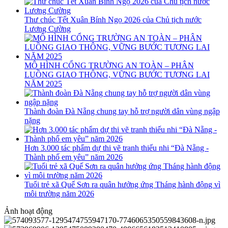
Thư chúc Tết Xuân Bính Ngọ 2026 của Chủ tịch nước
Lương Cường
MÔ HÌNH CỔNG TRƯỜNG AN TOÀN – PHÂN
LUỒNG GIAO THÔNG, VỮNG BƯỚC TƯƠNG LAI
NĂM 2025
Thành đoàn Đà Nẵng chung tay hỗ trợ người dân vùng ngập
nặng
Hơn 3.000 tác phẩm dự thi vẽ tranh thiếu nhi “Đà Nẵng -
Thành phố em yêu” năm 2026
Tuổi trẻ xã Quế Sơn ra quân hưởng ứng Tháng hành động vì
môi trường năm 2026
Ảnh hoạt động