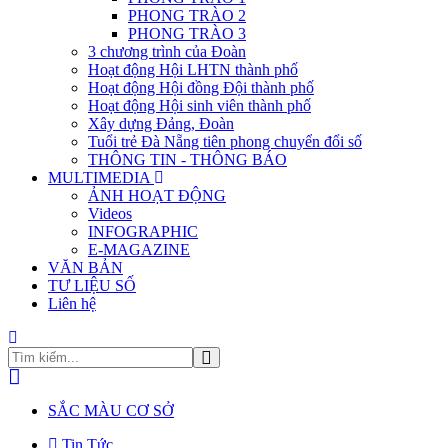
PHONG TRÀO 2
PHONG TRÀO 3
3 chương trình của Đoàn
Hoạt động Hội LHTN thành phố
Hoạt động Hội đồng Đội thành phố
Hoạt động Hội sinh viên thành phố
Xây dựng Đảng, Đoàn
Tuổi trẻ Đà Nẵng tiên phong chuyển đổi số
THÔNG TIN - THÔNG BÁO
MULTIMEDIA
ẢNH HOẠT ĐỘNG
Videos
INFOGRAPHIC
E-MAGAZINE
VĂN BẢN
TƯ LIỆU SỐ
Liên hệ
SẮC MÀU CƠ SỞ
Tin Tức