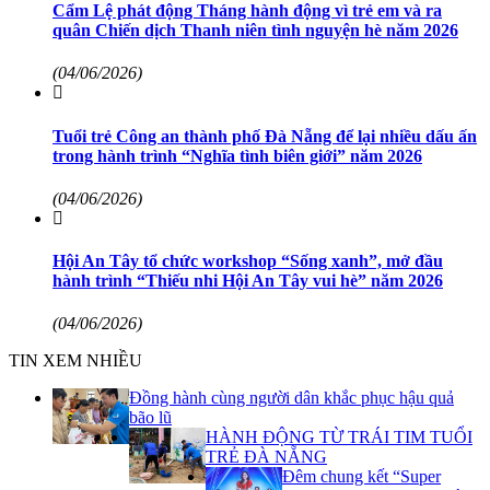
Cẩm Lệ phát động Tháng hành động vì trẻ em và ra
quân Chiến dịch Thanh niên tình nguyện hè năm 2026
(04/06/2026)
Tuổi trẻ Công an thành phố Đà Nẵng để lại nhiều dấu ấn
trong hành trình “Nghĩa tình biên giới” năm 2026
(04/06/2026)
Hội An Tây tổ chức workshop “Sống xanh”, mở đầu
hành trình “Thiếu nhi Hội An Tây vui hè” năm 2026
(04/06/2026)
TIN XEM NHIỀU
Đồng hành cùng người dân khắc phục hậu quả
bão lũ
HÀNH ĐỘNG TỪ TRÁI TIM TUỔI
TRẺ ĐÀ NẴNG
Đêm chung kết “Super