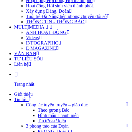
Hoạt động Hội đồng Đội thành phố
Hoạt động Hội sinh viên thành phố
Xây dựng Đảng, Đoàn
Tuổi trẻ Đà Nẵng tiên phong chuyển đổi số
THÔNG TIN - THÔNG BÁO
MULTIMEDIA
ẢNH HOẠT ĐỘNG
Videos
INFOGRAPHIC
E-MAGAZINE
VĂN BẢN
TƯ LIỆU SỐ
Liên hệ
Trang nhất
Giới thiệu
Tin tức
Công tác tuyên truyền – giáo dục
Theo gương Bác
Hình mẫu Thanh niên
Tin tức-sự kiện
3 phong trào của Đoàn
PHONG TRÀO 1