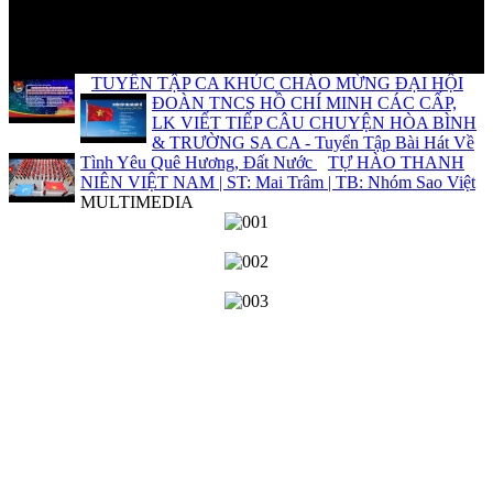
TUYỂN TẬP CA KHÚC CHÀO MỪNG ĐẠI HỘI
ĐOÀN TNCS HỒ CHÍ MINH CÁC CẤP,
LK VIẾT TIẾP CÂU CHUYỆN HÒA BÌNH
& TRƯỜNG SA CA - Tuyển Tập Bài Hát Về
Tình Yêu Quê Hương, Đất Nước
TỰ HÀO THANH
NIÊN VIỆT NAM | ST: Mai Trâm | TB: Nhóm Sao Việt
MULTIMEDIA