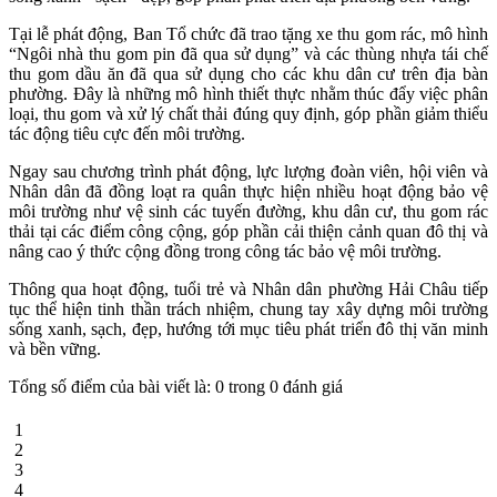
Tại lễ phát động, Ban Tổ chức đã trao tặng xe thu gom rác, mô hình
“Ngôi nhà thu gom pin đã qua sử dụng” và các thùng nhựa tái chế
thu gom dầu ăn đã qua sử dụng cho các khu dân cư trên địa bàn
phường. Đây là những mô hình thiết thực nhằm thúc đẩy việc phân
loại, thu gom và xử lý chất thải đúng quy định, góp phần giảm thiểu
tác động tiêu cực đến môi trường.
Ngay sau chương trình phát động, lực lượng đoàn viên, hội viên và
Nhân dân đã đồng loạt ra quân thực hiện nhiều hoạt động bảo vệ
môi trường như vệ sinh các tuyến đường, khu dân cư, thu gom rác
thải tại các điểm công cộng, góp phần cải thiện cảnh quan đô thị và
nâng cao ý thức cộng đồng trong công tác bảo vệ môi trường.
Thông qua hoạt động, tuổi trẻ và Nhân dân phường Hải Châu tiếp
tục thể hiện tinh thần trách nhiệm, chung tay xây dựng môi trường
sống xanh, sạch, đẹp, hướng tới mục tiêu phát triển đô thị văn minh
và bền vững.
Tổng số điểm của bài viết là: 0 trong 0 đánh giá
1
2
3
4