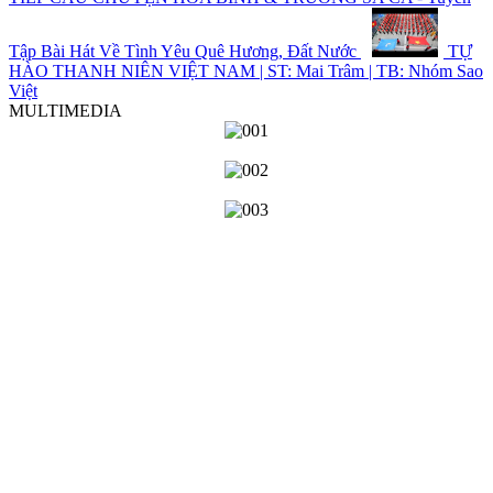
Tập Bài Hát Về Tình Yêu Quê Hương, Đất Nước
TỰ
HÀO THANH NIÊN VIỆT NAM | ST: Mai Trâm | TB: Nhóm Sao
Việt
MULTIMEDIA