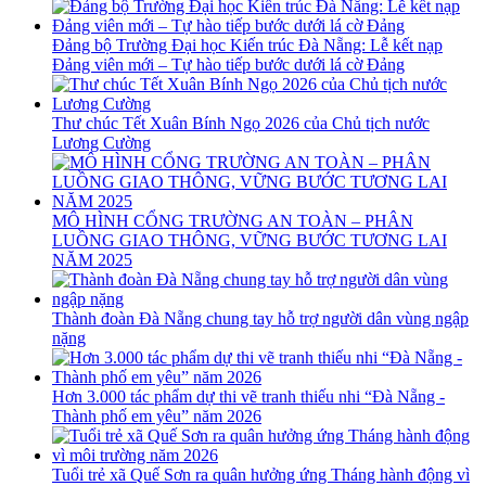
Đảng bộ Trường Đại học Kiến trúc Đà Nẵng: Lễ kết nạp
Đảng viên mới – Tự hào tiếp bước dưới lá cờ Đảng
Thư chúc Tết Xuân Bính Ngọ 2026 của Chủ tịch nước
Lương Cường
MÔ HÌNH CỔNG TRƯỜNG AN TOÀN – PHÂN
LUỒNG GIAO THÔNG, VỮNG BƯỚC TƯƠNG LAI
NĂM 2025
Thành đoàn Đà Nẵng chung tay hỗ trợ người dân vùng ngập
nặng
Hơn 3.000 tác phẩm dự thi vẽ tranh thiếu nhi “Đà Nẵng -
Thành phố em yêu” năm 2026
Tuổi trẻ xã Quế Sơn ra quân hưởng ứng Tháng hành động vì