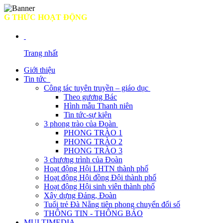
HỨC HOẠT ĐỘNG
Trang nhất
Giới thiệu
Tin tức
Công tác tuyên truyền – giáo dục
Theo gương Bác
Hình mẫu Thanh niên
Tin tức-sự kiện
3 phong trào của Đoàn
PHONG TRÀO 1
PHONG TRÀO 2
PHONG TRÀO 3
3 chương trình của Đoàn
Hoạt động Hội LHTN thành phố
Hoạt động Hội đồng Đội thành phố
Hoạt động Hội sinh viên thành phố
Xây dựng Đảng, Đoàn
Tuổi trẻ Đà Nẵng tiên phong chuyển đổi số
THÔNG TIN - THÔNG BÁO
MULTIMEDIA