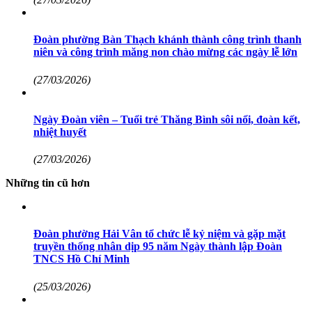
Đoàn phường Bàn Thạch khánh thành công trình thanh
niên và công trình măng non chào mừng các ngày lễ lớn
(27/03/2026)
Ngày Đoàn viên – Tuổi trẻ Thăng Bình sôi nổi, đoàn kết,
nhiệt huyết
(27/03/2026)
Những tin cũ hơn
Đoàn phường Hải Vân tổ chức lễ kỷ niệm và gặp mặt
truyền thống nhân dịp 95 năm Ngày thành lập Đoàn
TNCS Hồ Chí Minh
(25/03/2026)