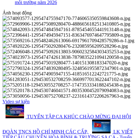
môi trường năm 2026
Ảnh hoạt động
Video sự kiện
TUYỂN TẬP CA KHÚC CHÀO MỪNG ĐẠI HỘI
ĐOÀN TNCS HỒ CHÍ MINH CÁC CẤP,
LK VIẾT
TIẾP CÂU CHUYỆN HÒA BÌNH & TRƯỜNG SA CA - Tuyển