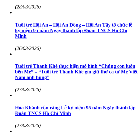
(28/03/2026)
Tuổi trẻ Hội An – Hội An Đông – Hội An Tây tổ chức lễ
kỷ niệm 95 năm Ngày thành lập Đoàn TNCS Hồ Chí
Minh
(26/03/2026)
Tuổi trẻ Thanh Khê thực hiện mô hình “Chúng con luôn
bên Mẹ” – “Tuổi trẻ Thanh Khê gìn giữ thơ ca từ Mẹ Việt
Nam anh hùng”
(27/03/2026)
Hòa Khánh rộn ràng Lễ kỷ niệm 95 năm Ngày thành lập
Đoàn TNCS Hồ Chí Minh
(27/03/2026)