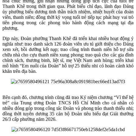
hoa chúc mừng, ghi nhận những đóng góp tích cực của tuổi trẻ
Thanh Khê trong thời gian qua. Phát biểu chỉ đạo, lãnh đạo Đảng
ủy phường biểu dương tinh thần trách nhiệm, nhiệt huyết của đoàn
viên, thanh niên; đồng thời kỳ vọng tuổi trẻ tiếp tục phát huy vai trò
tiên phong trong các phong trào hành động cách mạng tại địa
phương.
Dịp này, Đoàn phường Thanh Khê đã triển khai nhiều hoạt động ý
nghĩa như: trao danh sách 126 đoàn viên ưu tú giới thiệu cho Đảng
xem xét, bồi dưỡng kết nạp; trao công trình thanh niên hỗ trợ sửa
chữa nhà cho cựu thanh niên xung phong; trao quà cho các gia đình
chính sách, thương binh, liệt sĩ, mẹ Việt Nam anh hùng; triển khai
mô hình “Em nuôi của Đoàn” hỗ trợ 25 thiếu nhi có hoàn cảnh khó
khăn trên địa bàn.
Bên cạnh đó, chương trình cũng đã trao Kỷ niệm chương “Vì thế hệ
trẻ” của Trung ương Đoàn TNCS Hồ Chí Minh cho cá nhân có
nhiều đóng góp trong công tác Đoàn và phong trào thanh thiếu nhi;
đồng thời tuyên dương 35 cán bộ Đoàn tiêu biểu đạt Giải thưởng
26/3 cấp phường năm 2026.