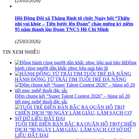
(25/03/2026)
Hội Đồng Đội xã Thăng Bình tổ chức Ngày hội “Thiếu
nhi vui khỏe – Tiến bước lên Đoàn” chào mừng kỷ niệm
95 năm thành lập Đoàn TNCS Hồ Chí Minh
(25/03/2026)
TIN XEM NHIỀU
Đồng
hành cùng người dân khắc phục hậu quả bão lũ
HÀNH ĐỘNG TỪ TRÁI TIM TUỔI TRẺ ĐÀ NẴNG
Đêm chung kết “Super Talent Contest 2026” – bùng nổ 20
tiết mục nghệ thuật đặc sắc
TUỔI TRẺ ĐIỆN BÀN BẮC RA QUÂN HỖ TRỢ CHIẾN
DỊCH “90 NGÀY LÀM GIÀU, LÀM SẠCH CƠ SỞ DỮ
LIỆU ĐẤT ĐAI