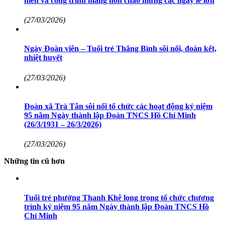
niên và công trình măng non chào mừng các ngày lễ lớn
(27/03/2026)
Ngày Đoàn viên – Tuổi trẻ Thăng Bình sôi nổi, đoàn kết,
nhiệt huyết
(27/03/2026)
Đoàn xã Trà Tân sôi nổi tổ chức các hoạt động kỷ niệm
95 năm Ngày thành lập Đoàn TNCS Hồ Chí Minh
(26/3/1931 – 26/3/2026)
(27/03/2026)
Những tin cũ hơn
Tuổi trẻ phường Thanh Khê long trọng tổ chức chương
trình kỷ niệm 95 năm Ngày thành lập Đoàn TNCS Hồ
Chí Minh