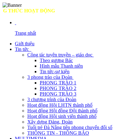
THỨC HOẠT ĐỘNG
Trang nhất
Giới thiệu
Tin tức
Công tác tuyên truyền – giáo dục
Theo gương Bác
Hình mẫu Thanh niên
Tin tức-sự kiện
3 phong trào của Đoàn
PHONG TRÀO 1
PHONG TRÀO 2
PHONG TRÀO 3
3 chương trình của Đoàn
Hoạt động Hội LHTN thành phố
Hoạt động Hội đồng Đội thành phố
Hoạt động Hội sinh viên thành phố
Xây dựng Đảng, Đoàn
Tuổi trẻ Đà Nẵng tiên phong chuyển đổi số
THÔNG TIN - THÔNG BÁO
MULTIMEDIA