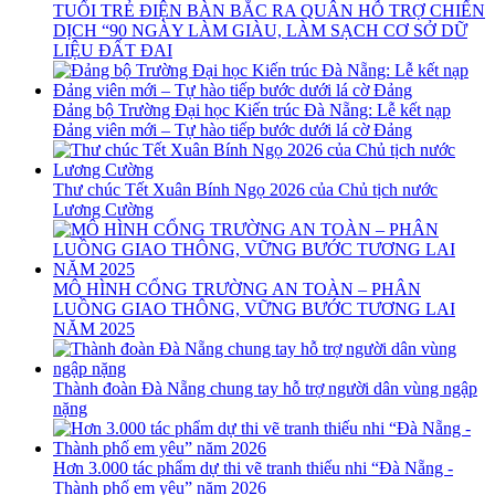
TUỔI TRẺ ĐIỆN BÀN BẮC RA QUÂN HỖ TRỢ CHIẾN
DỊCH “90 NGÀY LÀM GIÀU, LÀM SẠCH CƠ SỞ DỮ
LIỆU ĐẤT ĐAI
Đảng bộ Trường Đại học Kiến trúc Đà Nẵng: Lễ kết nạp
Đảng viên mới – Tự hào tiếp bước dưới lá cờ Đảng
Thư chúc Tết Xuân Bính Ngọ 2026 của Chủ tịch nước
Lương Cường
MÔ HÌNH CỔNG TRƯỜNG AN TOÀN – PHÂN
LUỒNG GIAO THÔNG, VỮNG BƯỚC TƯƠNG LAI
NĂM 2025
Thành đoàn Đà Nẵng chung tay hỗ trợ người dân vùng ngập
nặng
Hơn 3.000 tác phẩm dự thi vẽ tranh thiếu nhi “Đà Nẵng -
Thành phố em yêu” năm 2026