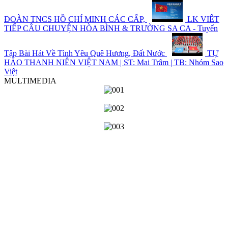
ĐOÀN TNCS HỒ CHÍ MINH CÁC CẤP,
LK VIẾT
TIẾP CÂU CHUYỆN HÒA BÌNH & TRƯỜNG SA CA - Tuyển
Tập Bài Hát Về Tình Yêu Quê Hương, Đất Nước
TỰ
HÀO THANH NIÊN VIỆT NAM | ST: Mai Trâm | TB: Nhóm Sao
Việt
MULTIMEDIA