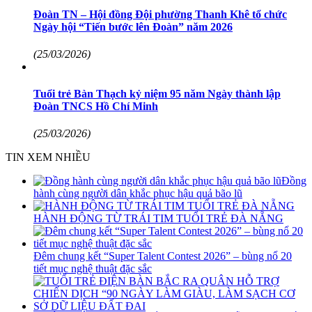
Đoàn TN – Hội đồng Đội phường Thanh Khê tổ chức
Ngày hội “Tiến bước lên Đoàn” năm 2026
(25/03/2026)
Tuổi trẻ Bàn Thạch kỷ niệm 95 năm Ngày thành lập
Đoàn TNCS Hồ Chí Minh
(25/03/2026)
TIN XEM NHIỀU
Đồng
hành cùng người dân khắc phục hậu quả bão lũ
HÀNH ĐỘNG TỪ TRÁI TIM TUỔI TRẺ ĐÀ NẴNG
Đêm chung kết “Super Talent Contest 2026” – bùng nổ 20
tiết mục nghệ thuật đặc sắc