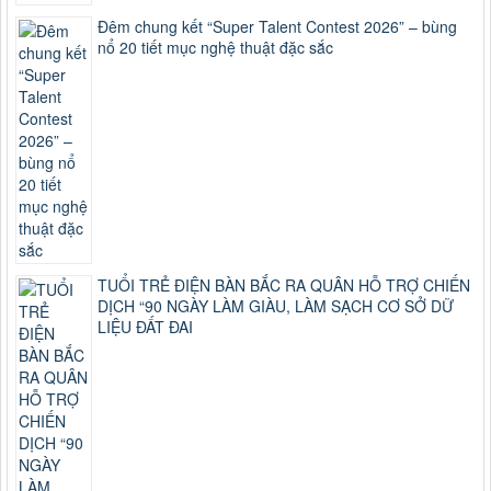
Đêm chung kết “Super Talent Contest 2026” – bùng
nổ 20 tiết mục nghệ thuật đặc sắc
TUỔI TRẺ ĐIỆN BÀN BẮC RA QUÂN HỖ TRỢ CHIẾN
DỊCH “90 NGÀY LÀM GIÀU, LÀM SẠCH CƠ SỞ DỮ
LIỆU ĐẤT ĐAI