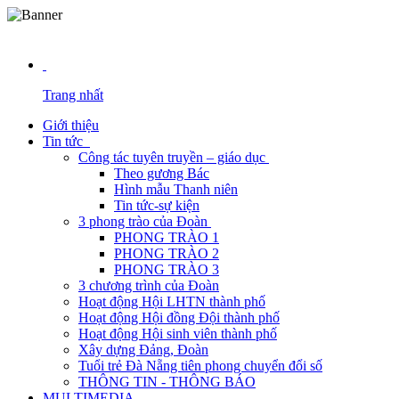
NĂM 2026
Trang nhất
Giới thiệu
Tin tức
Công tác tuyên truyền – giáo dục
Theo gương Bác
Hình mẫu Thanh niên
Tin tức-sự kiện
3 phong trào của Đoàn
PHONG TRÀO 1
PHONG TRÀO 2
PHONG TRÀO 3
3 chương trình của Đoàn
Hoạt động Hội LHTN thành phố
Hoạt động Hội đồng Đội thành phố
Hoạt động Hội sinh viên thành phố
Xây dựng Đảng, Đoàn
Tuổi trẻ Đà Nẵng tiên phong chuyển đổi số
THÔNG TIN - THÔNG BÁO
MULTIMEDIA