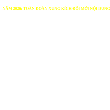
: TOÀN ĐOÀN XUNG KÍCH ĐỔI MỚI NỘI DUNG, PHƯƠNG