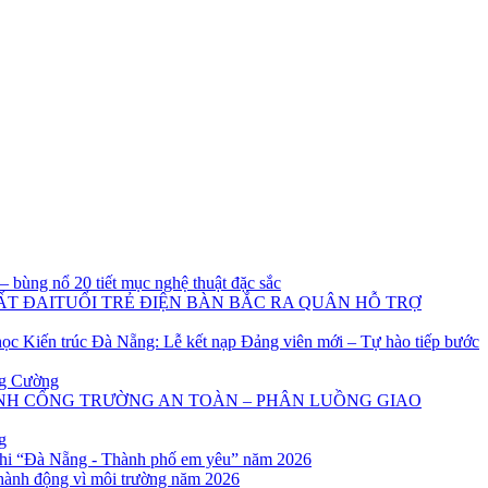
 bùng nổ 20 tiết mục nghệ thuật đặc sắc
TUỔI TRẺ ĐIỆN BÀN BẮC RA QUÂN HỖ TRỢ
ọc Kiến trúc Đà Nẵng: Lễ kết nạp Đảng viên mới – Tự hào tiếp bước
ng Cường
NH CỔNG TRƯỜNG AN TOÀN – PHÂN LUỒNG GIAO
g
 nhi “Đà Nẵng - Thành phố em yêu” năm 2026
hành động vì môi trường năm 2026