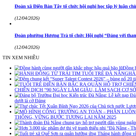
Đoàn xã Điện Bàn Tây tổ chức hội nghị học tập lý luận c
(12/04/2026)
Đoàn phường Hương Trà tổ chức Hội nghị “Đảng với than
(12/04/2026)
TIN XEM NHIỀU
Đồng h
HÀ
CHIẾN DỊCH “90 NGÀY LÀM GIÀU, LÀM SẠCH CƠ SỞ
dưới lá cờ Đảng
THÔNG, VỮNG BƯỚC TƯƠNG LAI NĂM 2025