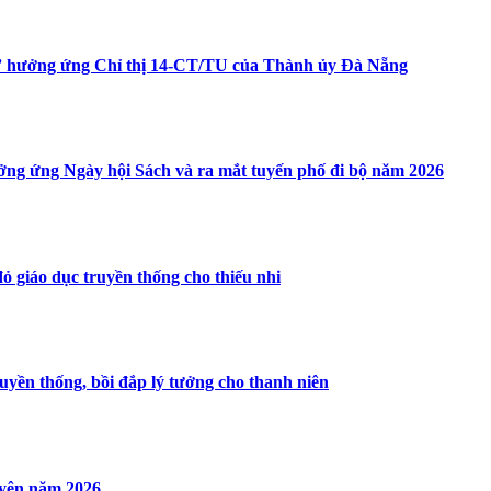
” hưởng ứng Chỉ thị 14-CT/TU của Thành ủy Đà Nẵng
ởng ứng Ngày hội Sách và ra mắt tuyến phố đi bộ năm 2026
ỏ giáo dục truyền thống cho thiếu nhi
yền thống, bồi đắp lý tưởng cho thanh niên
uyện năm 2026