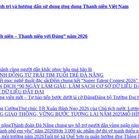
hính trị và hướng dẫn sử dụng ứng dụng Thanh niên Việt Nam
h niên – Thanh niên với Đảng” năm 2026
ành cùng người dân khắc phục hậu quả bão lũ
NH ĐỘNG TỪ TRÁI TIM TUỔI TRẺ ĐÀ NẴNG
Đêm chung kết “Super Talent Contest 2026” –
 DỮ LIỆU ĐẤT ĐAI
Đảng bộ Trường Đại h
Thư chúc Tết Xuân Bính Ngọ 2026 của Chủ tịch nước Lươ
MÔ HÌ
Thành đoàn Đà Nẵng chung tay hỗ trợ người dân vùng ngập nặn
Hơn 3.000 tác phẩm dự thi vẽ tranh thiếu
Tuổi trẻ xã Quế Sơn ra quân hưởng ứng Tháng 