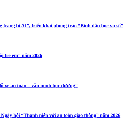
trang bị AI”, triển khai phong trào “Bình dân học vụ số”
hội trẻ em” năm 2026
đỗ xe an toàn – văn minh học đường”
Ngày hội “Thanh niên với an toàn giao thông” năm 2026