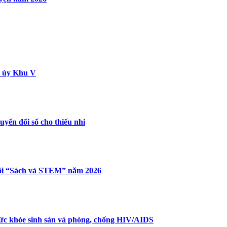
hu ủy Khu V
yển đổi số cho thiếu nhi
hội “Sách và STEM” năm 2026
ức khỏe sinh sản và phòng, chống HIV/AIDS