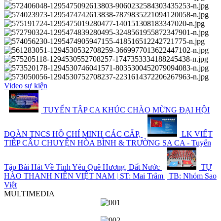
Video sự kiện
TUYỂN TẬP CA KHÚC CHÀO MỪNG ĐẠI HỘI
ĐOÀN TNCS HỒ CHÍ MINH CÁC CẤP,
LK VIẾT
TIẾP CÂU CHUYỆN HÒA BÌNH & TRƯỜNG SA CA - Tuyển
Tập Bài Hát Về Tình Yêu Quê Hương, Đất Nước
TỰ
HÀO THANH NIÊN VIỆT NAM | ST: Mai Trâm | TB: Nhóm Sao
Việt
MULTIMEDIA