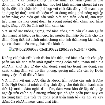
Quá trình khởi nghiệp không trải đầy thuận lợi. Anh Quân đã chủ
động tìm tòi kỹ thuật canh tác, học hỏi kinh nghiệm phòng trừ sâu
bệnh, điều tiết phân bón phù hợp với chất đất; đồng thời mạnh dạn
áp dụng kỹ thuật tưới tiết kiệm và sử dụng màng phủ nông nghiệp
nhằm nâng cao hiệu quả sản xuất. Với tinh thần kiên trì, anh trực
tiếp tham gia mọi công đoạn từ xuống giống đến chăm sóc hằng
ngày, từng bước ổn định mô hình canh tác.
Với sự nỗ lực không ngừng, mô hình trồng dưa hấu của anh Quân
dần mang lại hiệu quả tích cực, tạo nguồn thu nhập ổn định cho gia
đình, đồng thời trở thành minh chứng cho tinh thần xung kích, sáng
tạo của thanh niên trong phát triển kinh tế.
Không chỉ phát triển kinh tế cho bản thân, mô hình của anh còn góp
phần lan tỏa tinh thần khởi nghiệp trong đoàn viên, thanh niên địa
phương; khơi dậy tư duy chủ động, sáng tạo trong lao động, sản
xuất; khẳng định vai trò tiên phong, gương mẫu của cán bộ Đoàn
trong việc nói đi đôi với làm.
Với những kết quả bước đầu đạt được, tấm gương của anh Trương
Giáo Ngô Quân là minh chứng sinh động cho tinh thần thanh niên
thời kỳ mới – dám nghĩ, dám làm, dám vượt khó để lập thân, lập
nghiệp trên chính quê hương mình; qua đó góp phần phát huy vai
trò xung kích của tuổi trẻ trong phát triển kinh tế - xã hội và xây
dựng địa phương ngày càng phát triển.