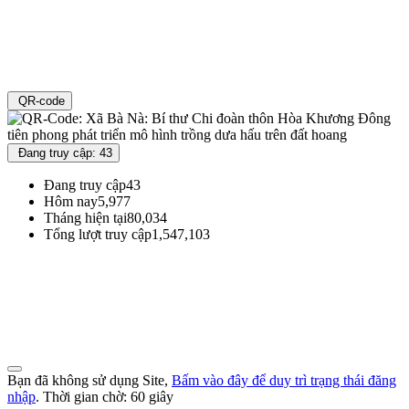
QR-code
Đang truy cập: 43
Đang truy cập
43
Hôm nay
5,977
Tháng hiện tại
80,034
Tổng lượt truy cập
1,547,103
Đoàn TNCS Hồ Chí Minh Thành phố Đà Nẵng
Địa chỉ : 71 Đường Xuân Thủy - Phường Khuê Trung - Quận Cẩm Lệ - TP
Đà Nẵng
Thư điện tử : vpthanhdoandanang@gmail.com
Điện thoại: 0236 3695362
Bạn đã không sử dụng Site,
Bấm vào đây để duy trì trạng thái đăng
nhập
. Thời gian chờ:
60
giây