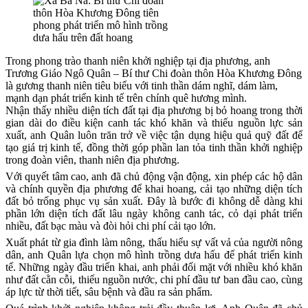
Trong phong trào thanh niên khởi nghiệp tại địa phương, anh
Trương Giáo Ngô Quân – Bí thư Chi đoàn thôn Hòa Khương Đông
là gương thanh niên tiêu biểu với tinh thần dám nghĩ, dám làm,
mạnh dạn phát triển kinh tế trên chính quê hương mình.
Nhận thấy nhiều diện tích đất tại địa phương bị bỏ hoang trong thời
gian dài do điều kiện canh tác khó khăn và thiếu nguồn lực sản
xuất, anh Quân luôn trăn trở về việc tận dụng hiệu quả quỹ đất để
tạo giá trị kinh tế, đồng thời góp phần lan tỏa tinh thần khởi nghiệp
trong đoàn viên, thanh niên địa phương.
Với quyết tâm cao, anh đã chủ động vận động, xin phép các hộ dân
và chính quyền địa phương để khai hoang, cải tạo những diện tích
đất bỏ trống phục vụ sản xuất. Đây là bước đi không dễ dàng khi
phần lớn diện tích đất lâu ngày không canh tác, cỏ dại phát triển
nhiều, đất bạc màu và đòi hỏi chi phí cải tạo lớn.
Xuất phát từ gia đình làm nông, thấu hiểu sự vất vả của người nông
dân, anh Quân lựa chọn mô hình trồng dưa hấu để phát triển kinh
tế. Những ngày đầu triển khai, anh phải đối mặt với nhiều khó khăn
như đất cằn cỗi, thiếu nguồn nước, chi phí đầu tư ban đầu cao, cùng
áp lực từ thời tiết, sâu bệnh và đầu ra sản phẩm.