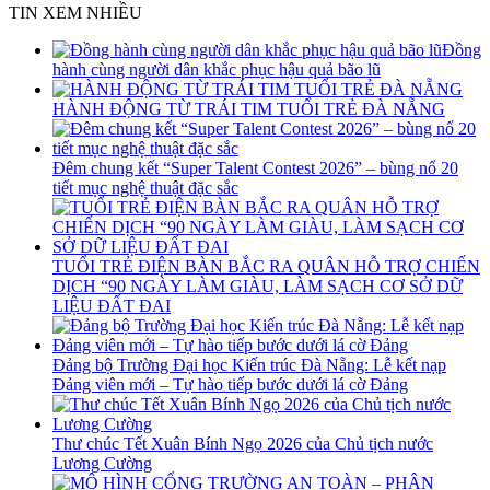
TIN XEM NHIỀU
Đồng
hành cùng người dân khắc phục hậu quả bão lũ
HÀNH ĐỘNG TỪ TRÁI TIM TUỔI TRẺ ĐÀ NẴNG
Đêm chung kết “Super Talent Contest 2026” – bùng nổ 20
tiết mục nghệ thuật đặc sắc
TUỔI TRẺ ĐIỆN BÀN BẮC RA QUÂN HỖ TRỢ CHIẾN
DỊCH “90 NGÀY LÀM GIÀU, LÀM SẠCH CƠ SỞ DỮ
LIỆU ĐẤT ĐAI
Đảng bộ Trường Đại học Kiến trúc Đà Nẵng: Lễ kết nạp
Đảng viên mới – Tự hào tiếp bước dưới lá cờ Đảng
Thư chúc Tết Xuân Bính Ngọ 2026 của Chủ tịch nước
Lương Cường