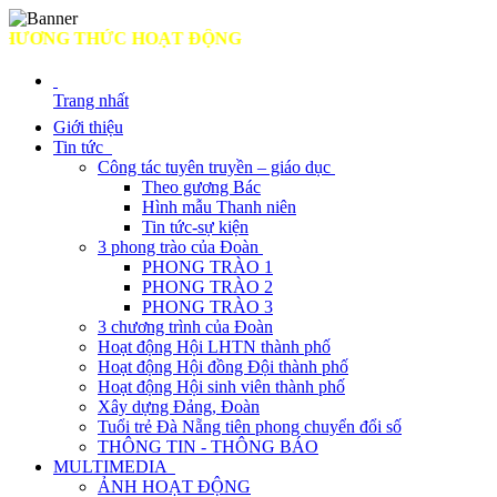
ƠNG THỨC HOẠT ĐỘNG
Trang nhất
Giới thiệu
Tin tức
Công tác tuyên truyền – giáo dục
Theo gương Bác
Hình mẫu Thanh niên
Tin tức-sự kiện
3 phong trào của Đoàn
PHONG TRÀO 1
PHONG TRÀO 2
PHONG TRÀO 3
3 chương trình của Đoàn
Hoạt động Hội LHTN thành phố
Hoạt động Hội đồng Đội thành phố
Hoạt động Hội sinh viên thành phố
Xây dựng Đảng, Đoàn
Tuổi trẻ Đà Nẵng tiên phong chuyển đổi số
THÔNG TIN - THÔNG BÁO
MULTIMEDIA
ẢNH HOẠT ĐỘNG