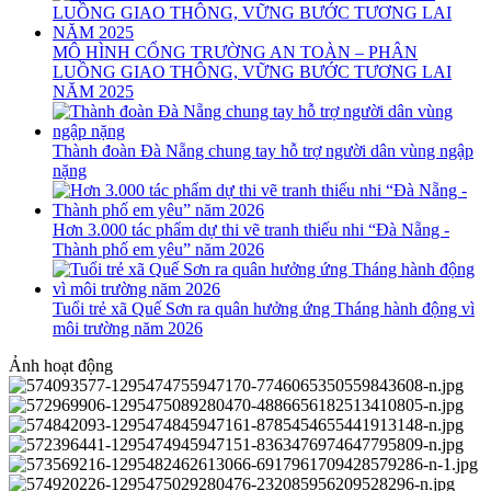
MÔ HÌNH CỔNG TRƯỜNG AN TOÀN – PHÂN
LUỒNG GIAO THÔNG, VỮNG BƯỚC TƯƠNG LAI
NĂM 2025
Thành đoàn Đà Nẵng chung tay hỗ trợ người dân vùng ngập
nặng
Hơn 3.000 tác phẩm dự thi vẽ tranh thiếu nhi “Đà Nẵng -
Thành phố em yêu” năm 2026
Tuổi trẻ xã Quế Sơn ra quân hưởng ứng Tháng hành động vì
môi trường năm 2026
Ảnh hoạt động