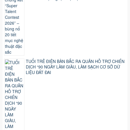
TUỔI TRẺ ĐIỆN BÀN BẮC RA QUÂN HỖ TRỢ CHIẾN
DỊCH “90 NGÀY LÀM GIÀU, LÀM SẠCH CƠ SỞ DỮ
LIỆU ĐẤT ĐAI