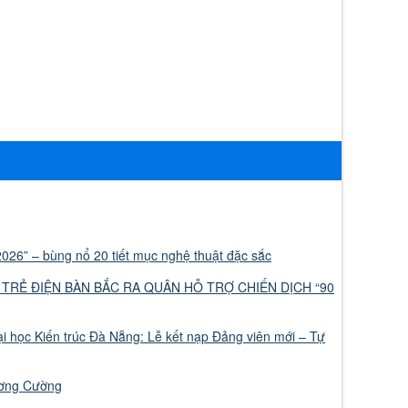
026” – bùng nổ 20 tiết mục nghệ thuật đặc sắc
 TRẺ ĐIỆN BÀN BẮC RA QUÂN HỖ TRỢ CHIẾN DỊCH “90
 học Kiến trúc Đà Nẵng: Lễ kết nạp Đảng viên mới – Tự
ương Cường