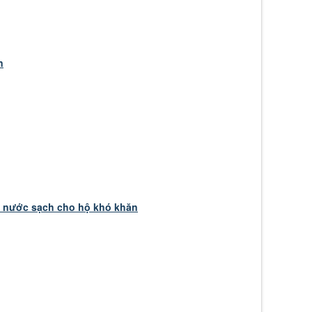
n
i nước sạch cho hộ khó khăn