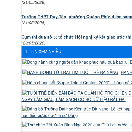
(21/05/2026)
Trường THPT Duy Tân, phường Quảng Phú: điểm sáng t
(21/05/2026)
Cụm thi đua số 5: tổ chức Hội nghị ký kết giao ước th
(20/05/2026)
TIN XEM NHIỀU
Đ
HÀNH
NGÀY LÀM GIÀU, LÀM SẠCH CƠ SỞ DỮ LIỆU ĐẤT ĐAI
hào tiếp bước dưới lá cờ Đảng