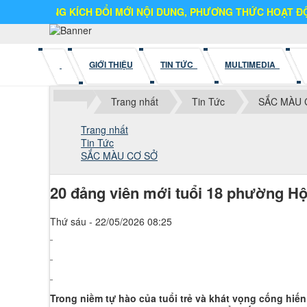
NG KÍCH ĐỔI MỚI NỘI DUNG, PHƯƠNG THỨC HOẠT ĐỘNG
GIỚI THIỆU
TIN TỨC
MULTIMEDIA
Trang nhất
Tin Tức
SẮC MÀU 
Trang nhất
Tin Tức
SẮC MÀU CƠ SỞ
20 đảng viên mới tuổi 18 phường Hội
Thứ sáu - 22/05/2026 08:25
Trong niềm tự hào của tuổi trẻ và khát vọng cống hiế