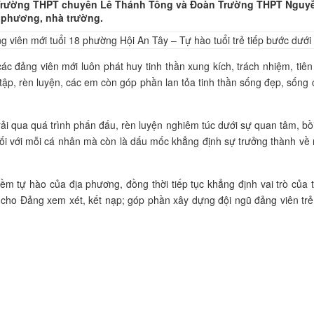
rường THPT chuyên Lê Thánh Tông và Đoàn Trường THPT Nguyễn Tr
a phương, nhà trường.
các đảng viên mới luôn phát huy tinh thần xung kích, trách nhiệm, tiê
tập, rèn luyện, các em còn góp phần lan tỏa tinh thần sống đẹp, sống c
i qua quá trình phấn đấu, rèn luyện nghiêm túc dưới sự quan tâm, bồ
ối với mỗi cá nhân mà còn là dấu mốc khẳng định sự trưởng thành về nh
iềm tự hào của địa phương, đồng thời tiếp tục khẳng định vai trò của
 cho Đảng xem xét, kết nạp; góp phần xây dựng đội ngũ đảng viên trẻ c