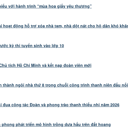
iểu với hành trình “mùa hoa giấy yêu thương”
i hoạt động hỗ trợ xóa nhà tạm, nhà dột nát cho hộ dân khó khă
rước kỳ thi tuyển sinh vào lớp 10
Chủ tịch Hồ Chí Minh và kết nạp đoàn viên mới
thành ngôi nhà thứ 8 trong chuỗi công trình thanh niên đấu nố
thi đua công tác Đoàn và phong trào thanh thiếu nhi năm 2026
 phong phát triển mô hình trồng dưa hấu trên đất hoang