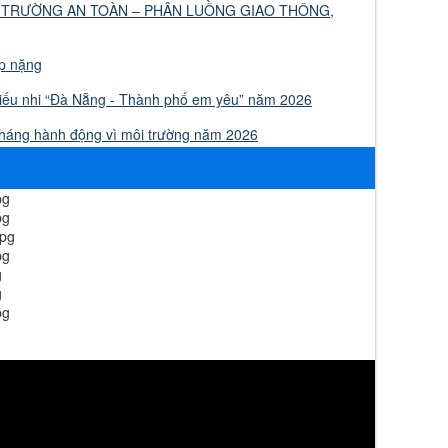
 TRƯỜNG AN TOÀN – PHÂN LUỒNG GIAO THÔNG,
ập nặng
thiếu nhi “Đà Nẵng - Thành phố em yêu” năm 2026
Tháng hành động vì môi trường năm 2026