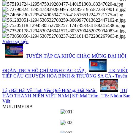
Video sự kiện
TUYỂN TẬP CA KHÚC CHÀO MỪNG ĐẠI HỘI
ĐOÀN TNCS HỒ CHÍ MINH CÁC CẤP,
LK VIẾT
TIẾP CÂU CHUYỆN HÒA BÌNH & TRƯỜNG SA CA - Tuyển
Tập Bài Hát Về Tình Yêu Quê Hương, Đất Nước
TỰ
HÀO THANH NIÊN VIỆT NAM | ST: Mai Trâm | TB: Nhóm Sao
Việt
MULTIMEDIA