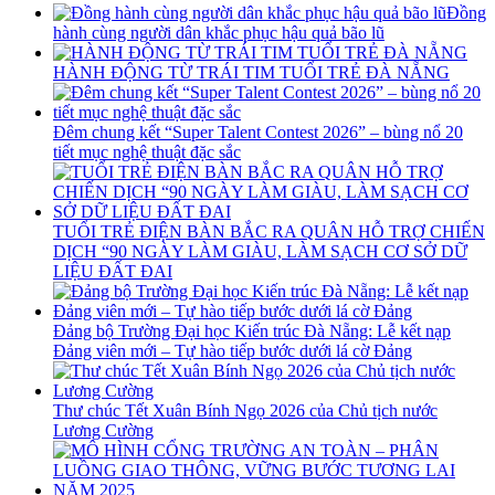
Đồng
hành cùng người dân khắc phục hậu quả bão lũ
HÀNH ĐỘNG TỪ TRÁI TIM TUỔI TRẺ ĐÀ NẴNG
Đêm chung kết “Super Talent Contest 2026” – bùng nổ 20
tiết mục nghệ thuật đặc sắc
TUỔI TRẺ ĐIỆN BÀN BẮC RA QUÂN HỖ TRỢ CHIẾN
DỊCH “90 NGÀY LÀM GIÀU, LÀM SẠCH CƠ SỞ DỮ
LIỆU ĐẤT ĐAI
Đảng bộ Trường Đại học Kiến trúc Đà Nẵng: Lễ kết nạp
Đảng viên mới – Tự hào tiếp bước dưới lá cờ Đảng
Thư chúc Tết Xuân Bính Ngọ 2026 của Chủ tịch nước
Lương Cường