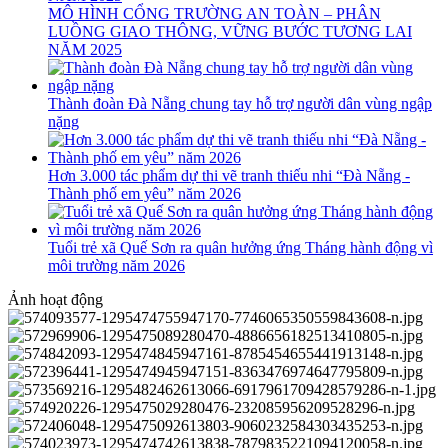
MÔ HÌNH CỔNG TRƯỜNG AN TOÀN – PHÂN
LUỒNG GIAO THÔNG, VỮNG BƯỚC TƯƠNG LAI
NĂM 2025
Thành đoàn Đà Nẵng chung tay hỗ trợ người dân vùng ngập
nặng
Hơn 3.000 tác phẩm dự thi vẽ tranh thiếu nhi “Đà Nẵng -
Thành phố em yêu” năm 2026
Tuổi trẻ xã Quế Sơn ra quân hưởng ứng Tháng hành động vì
môi trường năm 2026
Ảnh hoạt động