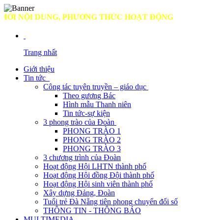
 NỘI DUNG, PHƯƠNG THỨC HOẠT ĐỘNG
Trang nhất
Giới thiệu
Tin tức
Công tác tuyên truyền – giáo dục
Theo gương Bác
Hình mẫu Thanh niên
Tin tức-sự kiện
3 phong trào của Đoàn
PHONG TRÀO 1
PHONG TRÀO 2
PHONG TRÀO 3
3 chương trình của Đoàn
Hoạt động Hội LHTN thành phố
Hoạt động Hội đồng Đội thành phố
Hoạt động Hội sinh viên thành phố
Xây dựng Đảng, Đoàn
Tuổi trẻ Đà Nẵng tiên phong chuyển đổi số
THÔNG TIN - THÔNG BÁO
MULTIMEDIA