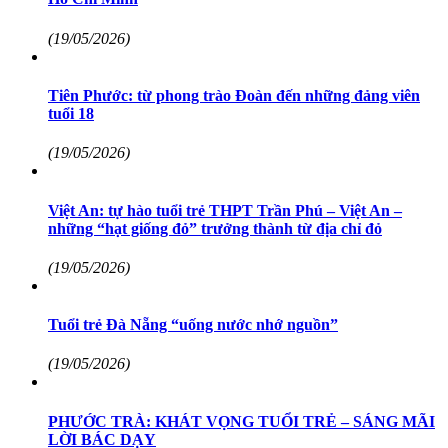
(19/05/2026)
Tiên Phước: từ phong trào Đoàn đến những đảng viên
tuổi 18
(19/05/2026)
Việt An: tự hào tuổi trẻ THPT Trần Phú – Việt An –
những “hạt giống đỏ” trưởng thành từ địa chỉ đỏ
(19/05/2026)
Tuổi trẻ Đà Nẵng “uống nước nhớ nguồn”
(19/05/2026)
PHƯỚC TRÀ: KHÁT VỌNG TUỔI TRẺ – SÁNG MÃI
LỜI BÁC DẠY