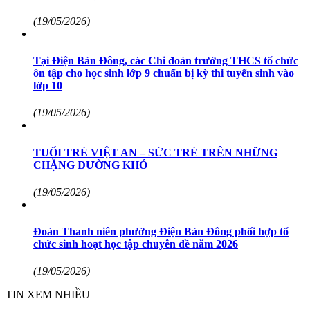
(19/05/2026)
Tại Điện Bàn Đông, các Chi đoàn trường THCS tổ chức
ôn tập cho học sinh lớp 9 chuẩn bị kỳ thi tuyển sinh vào
lớp 10
(19/05/2026)
TUỔI TRẺ VIỆT AN – SỨC TRẺ TRÊN NHỮNG
CHẶNG ĐƯỜNG KHÓ
(19/05/2026)
Đoàn Thanh niên phường Điện Bàn Đông phối hợp tổ
chức sinh hoạt học tập chuyên đề năm 2026
(19/05/2026)
TIN XEM NHIỀU