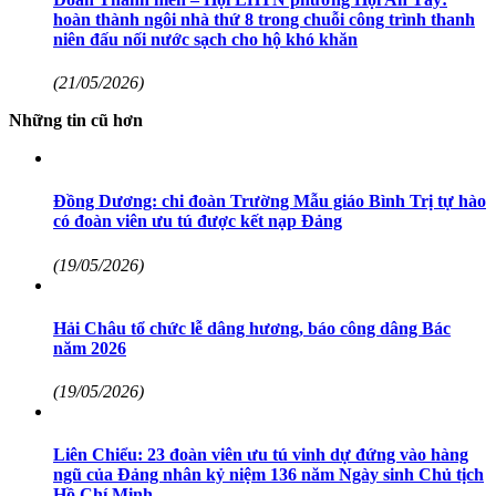
hoàn thành ngôi nhà thứ 8 trong chuỗi công trình thanh
niên đấu nối nước sạch cho hộ khó khăn
(21/05/2026)
Những tin cũ hơn
Đồng Dương: chi đoàn Trường Mẫu giáo Bình Trị tự hào
có đoàn viên ưu tú được kết nạp Đảng
(19/05/2026)
Hải Châu tổ chức lễ dâng hương, báo công dâng Bác
năm 2026
(19/05/2026)
Liên Chiểu: 23 đoàn viên ưu tú vinh dự đứng vào hàng
ngũ của Đảng nhân kỷ niệm 136 năm Ngày sinh Chủ tịch
Hồ Chí Minh