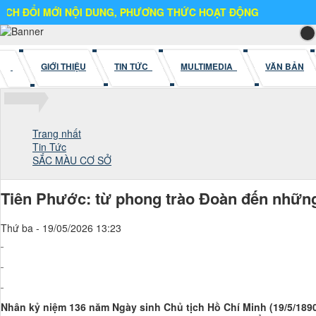
MỚI NỘI DUNG, PHƯƠNG THỨC HOẠT ĐỘNG
GIỚI THIỆU
TIN TỨC
MULTIMEDIA
VĂN BẢN
Trang nhất
Tin Tức
SẮC MÀU CƠ SỞ
Tiên Phước: từ phong trào Đoàn đến những
Thứ ba - 19/05/2026 13:23
Nhân kỷ niệm 136 năm Ngày sinh Chủ tịch Hồ Chí Minh (19/5/189