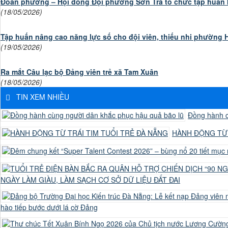
Đoàn phường – Hội đồng Đội phường Sơn Trà tổ chức tập huấn k
(18/05/2026)
Tập huấn nâng cao năng lực số cho đội viên, thiếu nhi phường 
(19/05/2026)
Ra mắt Câu lạc bộ Đảng viên trẻ xã Tam Xuân
(18/05/2026)
TIN XEM NHIỀU
Đồng hành c
HÀNH ĐỘNG TỪ 
NGÀY LÀM GIÀU, LÀM SẠCH CƠ SỞ DỮ LIỆU ĐẤT ĐAI
hào tiếp bước dưới lá cờ Đảng