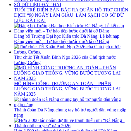
TUỔI TRẺ ĐIỆN BÀN BẮC RA QUÂN HỖ TRỢ CHIẾN
DỊCH “90 NGÀY LÀM GIÀU, LÀM SẠCH CƠ SỞ DỮ
LIỆU ĐẤT ĐAI
Đảng bộ Trường Đại học Kiến trúc Đà Nẵng: Lễ kết nạp
Đảng viên mới – Tự hào tiếp bước dưới lá cờ Đảng
Thư chúc Tết Xuân Bính Ngọ 2026 của Chủ tịch nước
Lương Cường
MÔ HÌNH CỔNG TRƯỜNG AN TOÀN – PHÂN
LUỒNG GIAO THÔNG, VỮNG BƯỚC TƯƠNG LAI
NĂM 2025
Thành đoàn Đà Nẵng chung tay hỗ trợ người dân vùng ngập
nặng
Hơn 3.000 tác phẩm dự thi vẽ tranh thiếu nhi “Đà Nẵng -