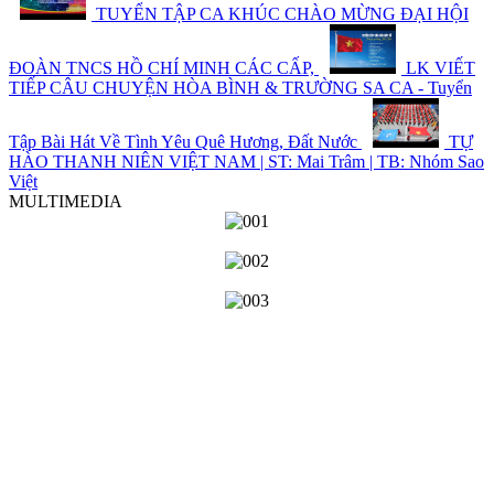
TUYỂN TẬP CA KHÚC CHÀO MỪNG ĐẠI HỘI
ĐOÀN TNCS HỒ CHÍ MINH CÁC CẤP,
LK VIẾT
TIẾP CÂU CHUYỆN HÒA BÌNH & TRƯỜNG SA CA - Tuyển
Tập Bài Hát Về Tình Yêu Quê Hương, Đất Nước
TỰ
HÀO THANH NIÊN VIỆT NAM | ST: Mai Trâm | TB: Nhóm Sao
Việt
MULTIMEDIA