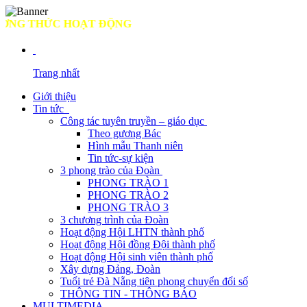
 THỨC HOẠT ĐỘNG
Trang nhất
Giới thiệu
Tin tức
Công tác tuyên truyền – giáo dục
Theo gương Bác
Hình mẫu Thanh niên
Tin tức-sự kiện
3 phong trào của Đoàn
PHONG TRÀO 1
PHONG TRÀO 2
PHONG TRÀO 3
3 chương trình của Đoàn
Hoạt động Hội LHTN thành phố
Hoạt động Hội đồng Đội thành phố
Hoạt động Hội sinh viên thành phố
Xây dựng Đảng, Đoàn
Tuổi trẻ Đà Nẵng tiên phong chuyển đổi số
THÔNG TIN - THÔNG BÁO
MULTIMEDIA