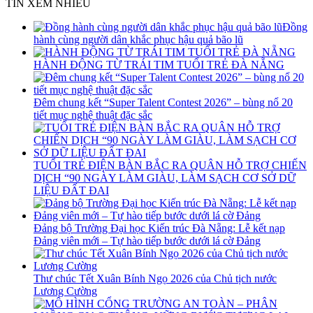
TIN XEM NHIỀU
Đồng
hành cùng người dân khắc phục hậu quả bão lũ
HÀNH ĐỘNG TỪ TRÁI TIM TUỔI TRẺ ĐÀ NẴNG
Đêm chung kết “Super Talent Contest 2026” – bùng nổ 20
tiết mục nghệ thuật đặc sắc
TUỔI TRẺ ĐIỆN BÀN BẮC RA QUÂN HỖ TRỢ CHIẾN
DỊCH “90 NGÀY LÀM GIÀU, LÀM SẠCH CƠ SỞ DỮ
LIỆU ĐẤT ĐAI
Đảng bộ Trường Đại học Kiến trúc Đà Nẵng: Lễ kết nạp
Đảng viên mới – Tự hào tiếp bước dưới lá cờ Đảng
Thư chúc Tết Xuân Bính Ngọ 2026 của Chủ tịch nước
Lương Cường