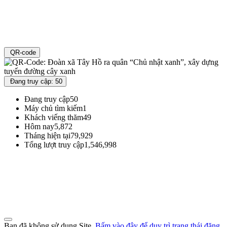
QR-code
Đang truy cập: 50
Đang truy cập
50
Máy chủ tìm kiếm
1
Khách viếng thăm
49
Hôm nay
5,872
Tháng hiện tại
79,929
Tổng lượt truy cập
1,546,998
Đoàn TNCS Hồ Chí Minh Thành phố Đà Nẵng
Địa chỉ : 71 Đường Xuân Thủy - Phường Khuê Trung - Quận Cẩm Lệ - TP
Đà Nẵng
Thư điện tử : vpthanhdoandanang@gmail.com
Điện thoại: 0236 3695362
Bạn đã không sử dụng Site,
Bấm vào đây để duy trì trạng thái đăng