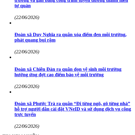
trường và gắn bảng công trình tuyến đường thanh niên
tự quản
(22/06/2026)
Đoàn xã Duy Nghĩa ra quân xóa điểm đen môi trường,
phát quang bụi rậm
(22/06/2026)
Đoàn xã Chiên Đàn ra quân dọn vệ sinh môi trường
hưởng ứng đợt cao điểm bảo vệ môi trường
(22/06/2026)
Đoàn xã Phước Trà ra quân “Đi từng ngõ, gõ từng nhà”
hỗ trợ người dân cài đặt VNeID và sử dụng dịch vụ công
trực tuyến
(22/06/2026)