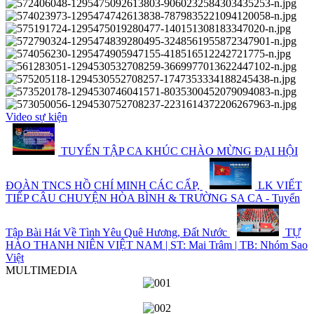
Video sự kiện
TUYỂN TẬP CA KHÚC CHÀO MỪNG ĐẠI HỘI
ĐOÀN TNCS HỒ CHÍ MINH CÁC CẤP,
LK VIẾT
TIẾP CÂU CHUYỆN HÒA BÌNH & TRƯỜNG SA CA - Tuyển
Tập Bài Hát Về Tình Yêu Quê Hương, Đất Nước
TỰ
HÀO THANH NIÊN VIỆT NAM | ST: Mai Trâm | TB: Nhóm Sao
Việt
MULTIMEDIA