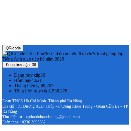
QR-code
Đang truy cập: 36
Đang truy cập
36
Hôm nay
4,621
Tháng hiện tại
69,207
Tổng lượt truy cập
1,536,276
Đoàn TNCS Hồ Chí Minh Thành phố Đà Nẵng
Địa chỉ : 71 Đường Xuân Thủy - Phường Khuê Trung - Quận Cẩm Lệ - TP
Đà Nẵng
Thư điện tử : vpthanhdoandanang@gmail.com
Điện thoại: 0236 3695362