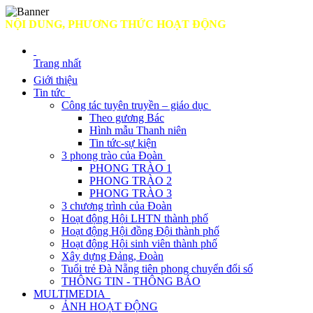
ỘI DUNG, PHƯƠNG THỨC HOẠT ĐỘNG
Trang nhất
Giới thiệu
Tin tức
Công tác tuyên truyền – giáo dục
Theo gương Bác
Hình mẫu Thanh niên
Tin tức-sự kiện
3 phong trào của Đoàn
PHONG TRÀO 1
PHONG TRÀO 2
PHONG TRÀO 3
3 chương trình của Đoàn
Hoạt động Hội LHTN thành phố
Hoạt động Hội đồng Đội thành phố
Hoạt động Hội sinh viên thành phố
Xây dựng Đảng, Đoàn
Tuổi trẻ Đà Nẵng tiên phong chuyển đổi số
THÔNG TIN - THÔNG BÁO
MULTIMEDIA
ẢNH HOẠT ĐỘNG