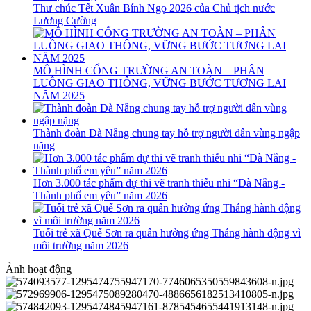
Thư chúc Tết Xuân Bính Ngọ 2026 của Chủ tịch nước
Lương Cường
MÔ HÌNH CỔNG TRƯỜNG AN TOÀN – PHÂN
LUỒNG GIAO THÔNG, VỮNG BƯỚC TƯƠNG LAI
NĂM 2025
Thành đoàn Đà Nẵng chung tay hỗ trợ người dân vùng ngập
nặng
Hơn 3.000 tác phẩm dự thi vẽ tranh thiếu nhi “Đà Nẵng -
Thành phố em yêu” năm 2026
Tuổi trẻ xã Quế Sơn ra quân hưởng ứng Tháng hành động vì
môi trường năm 2026
Ảnh hoạt động