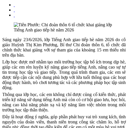
Sáng ngày 23/6/2026, lớp Tiếng Anh giao tiếp hè năm 2026 do cô
giáo Huỳnh Thị Kim Phương, Bí thư Chi đoàn thôn 6, tổ chức đã
chính thức khai giảng với sự tham gia của khoảng 15 em thiếu nhi
trên địa bàn.
Lớp học được mở nhằm tạo môi trường học tập bổ ích trong dịp hè,
giúp các em rèn luyện kỹ năng giao tiếp tiếng Anh, nâng cao sự tự
tin trong học tập và giao tiếp. Trong quá trình tham gia, các em sẽ
được tiếp cận các nội dung phù hợp với lứa tuổi thông qua các hoạt
động thực hành, trò chơi tương tác và các phương pháp học tập sinh
động.
Thông qua lớp học, các em không chỉ được củng cố kiến thức, phát
triển kỹ năng sử dụng tiếng Anh mà còn có cơ hội giao lưu, học hỏi,
nâng cao khả năng phản xạ và kỹ năng làm việc nhóm trong môi
trường học tập thân thiện.
Đây là hoạt động ý nghĩa, góp phần phát huy vai trò xung kích, tình
nguyện của đoàn viên, thanh niên trong công tác chăm lo, hỗ trợ
thiếu nhi; đồng thời tạo điều kiện để các em có một mùa hè vui tươi,