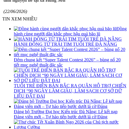
tình nguyện hè tại xã Hùng Sơn
(22/06/2026)
TIN XEM NHIỀU
Đồng
hành cùng người dân khắc phục hậu quả bão lũ
HÀNH ĐỘNG TỪ TRÁI TIM TUỔI TRẺ ĐÀ NẴNG
Đêm chung kết “Super Talent Contest 2026” – bùng nổ 20
tiết mục nghệ thuật đặc sắc
TUỔI TRẺ ĐIỆN BÀN BẮC RA QUÂN HỖ TRỢ CHIẾN
DỊCH “90 NGÀY LÀM GIÀU, LÀM SẠCH CƠ SỞ DỮ
LIỆU ĐẤT ĐAI
Đảng bộ Trường Đại học Kiến trúc Đà Nẵng: Lễ kết nạp
Đảng viên mới – Tự hào tiếp bước dưới lá cờ Đảng