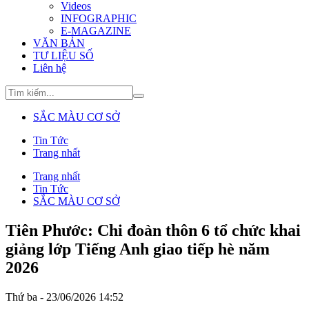
Videos
INFOGRAPHIC
E-MAGAZINE
VĂN BẢN
TƯ LIỆU SỐ
Liên hệ
SẮC MÀU CƠ SỞ
Tin Tức
Trang nhất
Trang nhất
Tin Tức
SẮC MÀU CƠ SỞ
Tiên Phước: Chi đoàn thôn 6 tổ chức khai
giảng lớp Tiếng Anh giao tiếp hè năm
2026
Thứ ba - 23/06/2026 14:52