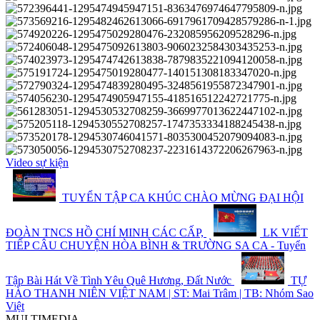
Video sự kiện
TUYỂN TẬP CA KHÚC CHÀO MỪNG ĐẠI HỘI
ĐOÀN TNCS HỒ CHÍ MINH CÁC CẤP,
LK VIẾT
TIẾP CÂU CHUYỆN HÒA BÌNH & TRƯỜNG SA CA - Tuyển
Tập Bài Hát Về Tình Yêu Quê Hương, Đất Nước
TỰ
HÀO THANH NIÊN VIỆT NAM | ST: Mai Trâm | TB: Nhóm Sao
Việt
MULTIMEDIA