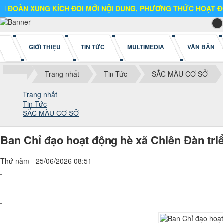
UNG KÍCH ĐỔI MỚI NỘI DUNG, PHƯƠNG THỨC HOẠT ĐỘNG
GIỚI THIỆU
TIN TỨC
MULTIMEDIA
VĂN BẢN
Trang nhất
Tin Tức
SẮC MÀU CƠ SỞ
Trang nhất
Tin Tức
SẮC MÀU CƠ SỞ
Ban Chỉ đạo hoạt động hè xã Chiên Đàn tri
Thứ năm - 25/06/2026 08:51