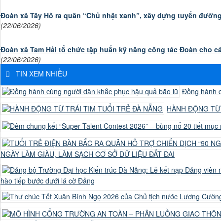
Đoàn xã Tây Hồ ra quân “Chủ nhật xanh”, xây dựng tuyến đườn
(22/06/2026)
Đoàn xã Tam Hải tổ chức tập huấn kỹ năng công tác Đoàn cho c
(22/06/2026)
TIN XEM NHIỀU
Đồng hành c
HÀNH ĐỘNG TỪ 
NGÀY LÀM GIÀU, LÀM SẠCH CƠ SỞ DỮ LIỆU ĐẤT ĐAI
hào tiếp bước dưới lá cờ Đảng