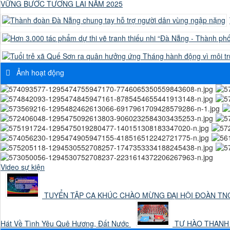
VỮNG BƯỚC TƯƠNG LAI NĂM 2025
Ảnh hoạt động
Video sự kiện
TUYỂN TẬP CA KHÚC CHÀO MỪNG ĐẠI HỘI ĐOÀN TNC
Hát Về Tình Yêu Quê Hương, Đất Nước
TỰ HÀO THANH NI