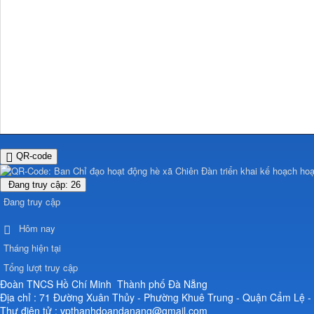
QR-code
Đang truy cập: 26
Đang truy cập
Hôm nay
Tháng hiện tại
Tổng lượt truy cập
Đoàn TNCS Hồ Chí Minh Thành phố Đà Nẵng
Địa chỉ : 71 Đường Xuân Thủy - Phường Khuê Trung - Quận Cẩm Lệ 
Thư điện tử : vpthanhdoandanang@gmail.com