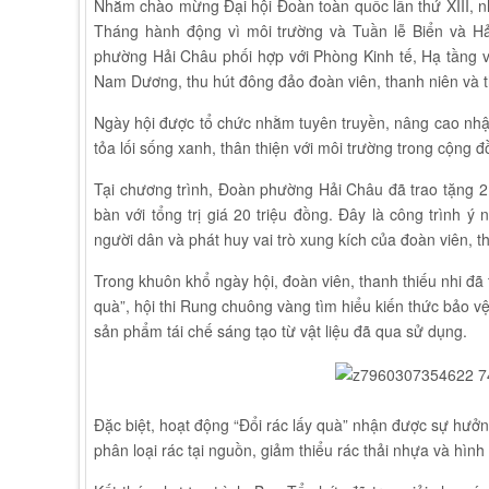
Nhằm chào mừng Đại hội Đoàn toàn quốc lần thứ XIII, n
Tháng hành động vì môi trường và Tuần lễ Biển và 
phường Hải Châu phối hợp với Phòng Kinh tế, Hạ tầng 
Nam Dương, thu hút đông đảo đoàn viên, thanh niên và t
Ngày hội được tổ chức nhằm tuyên truyền, nâng cao nhận 
tỏa lối sống xanh, thân thiện với môi trường trong cộng đ
Tại chương trình, Đoàn phường Hải Châu đã trao tặng 2 
bàn với tổng trị giá 20 triệu đồng. Đây là công trình 
người dân và phát huy vai trò xung kích của đoàn viên, t
Trong khuôn khổ ngày hội, đoàn viên, thanh thiếu nhi đã 
quà”, hội thi Rung chuông vàng tìm hiểu kiến thức bảo vệ 
sản phẩm tái chế sáng tạo từ vật liệu đã qua sử dụng.
Đặc biệt, hoạt động “Đổi rác lấy quà” nhận được sự hưởn
phân loại rác tại nguồn, giảm thiểu rác thải nhựa và hìn