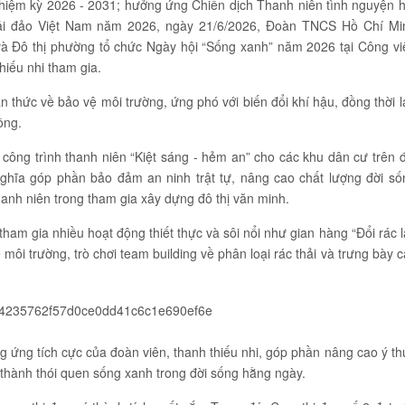
hiệm kỳ 2026 - 2031; hưởng ứng Chiến dịch Thanh niên tình nguyện h
Hải đảo Việt Nam năm 2026, ngày 21/6/2026, Đoàn TNCS Hồ Chí Mi
và Đô thị phường tổ chức Ngày hội “Sống xanh” năm 2026 tại Công vi
hiếu nhi tham gia.
thức về bảo vệ môi trường, ứng phó với biến đổi khí hậu, đồng thời l
ồng.
công trình thanh niên “Kiệt sáng - hẻm an” cho các khu dân cư trên đ
ý nghĩa góp phần bảo đảm an ninh trật tự, nâng cao chất lượng đời số
hanh niên trong tham gia xây dựng đô thị văn minh.
tham gia nhiều hoạt động thiết thực và sôi nổi như gian hàng “Đổi rác l
môi trường, trò chơi team building về phân loại rác thải và trưng bày c
g ứng tích cực của đoàn viên, thanh thiếu nhi, góp phần nâng cao ý th
h thành thói quen sống xanh trong đời sống hằng ngày.