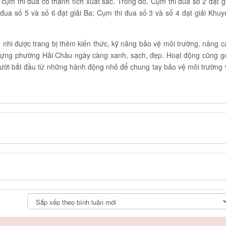
 cụm thi đua có thành tích xuất sắc. Trong đó, Cụm thi đua số 2 đạt gi
đua số 5 và số 6 đạt giải Ba; Cụm thi đua số 3 và số 4 đạt giải Khuy
 nhi được trang bị thêm kiến thức, kỹ năng bảo vệ môi trường, nâng c
 dựng phường Hải Châu ngày càng xanh, sạch, đẹp. Hoạt động cũng g
gười bắt đầu từ những hành động nhỏ để chung tay bảo vệ môi trường 