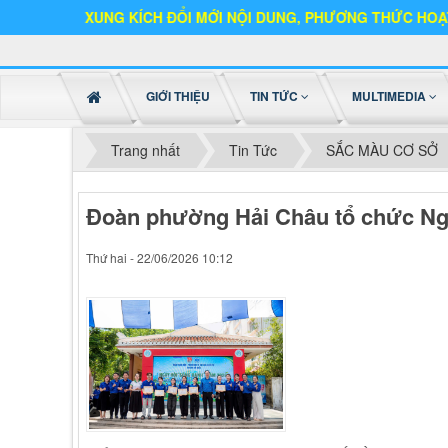
XUNG KÍCH ĐỔI MỚI NỘI DUNG, PHƯƠNG THỨC HOẠT ĐỘNG
GIỚI THIỆU
TIN TỨC
MULTIMEDIA
Trang nhất
Tin Tức
SẮC MÀU CƠ SỞ
Đoàn phường Hải Châu tổ chức Ng
Thứ hai - 22/06/2026 10:12