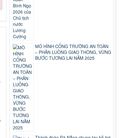
MÔ HÌNH CỔNG TRƯỜNG AN TOÀN
– PHÂN LUỒNG GIAO THÔNG, VỮNG
BƯỚC TƯƠNG LAI NĂM 2025
6
h
Thành đoàn Đà Nẵng chung tay hỗ trợ