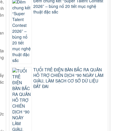
Đêm chung kết “Super Talent Contest
è,
2026” – bùng nổ 20 tiết mục nghệ
nh
thuật đặc sắc
ên
an
ịa
ng
TUỔI TRẺ ĐIỆN BÀN BẮC RA QUÂN
HỖ TRỢ CHIẾN DỊCH “90 NGÀY LÀM
ấy
GIÀU, LÀM SẠCH CƠ SỞ DỮ LIỆU
ác
ĐẤT ĐAI
ức