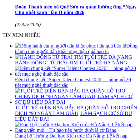
Đoàn Thanh niên xã Quế Sơn ra quân hưởng ứng “Ngày
Chủ nhật xanh” lần II năm 2026
(25/05/2026)
TIN XEM NHIỀU
Đồng
hành cùng người dân khắc phục hậu quả bão lũ
HÀNH ĐỘNG TỪ TRÁI TIM TUỔI TRẺ ĐÀ NẴNG
Đêm chung kết “Super Talent Contest 2026” – bùng nổ 20
tiết mục nghệ thuật đặc sắc
TUỔI TRẺ ĐIỆN BÀN BẮC RA QUÂN HỖ TRỢ CHIẾN
DỊCH “90 NGÀY LÀM GIÀU, LÀM SẠCH CƠ SỞ DỮ
LIỆU ĐẤT ĐAI
Đảng bộ Trường Đại học Kiến trúc Đà Nẵng: Lễ kết nạp