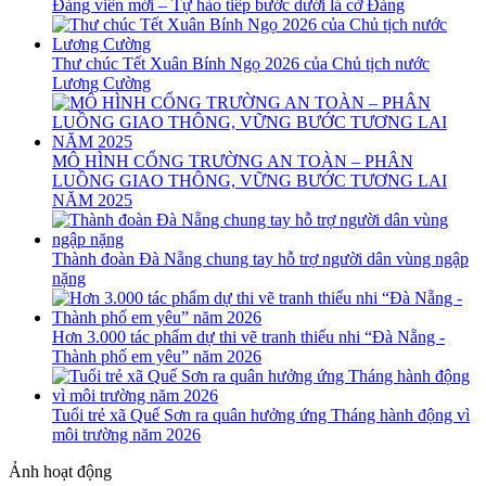
Đảng viên mới – Tự hào tiếp bước dưới lá cờ Đảng
Thư chúc Tết Xuân Bính Ngọ 2026 của Chủ tịch nước
Lương Cường
MÔ HÌNH CỔNG TRƯỜNG AN TOÀN – PHÂN
LUỒNG GIAO THÔNG, VỮNG BƯỚC TƯƠNG LAI
NĂM 2025
Thành đoàn Đà Nẵng chung tay hỗ trợ người dân vùng ngập
nặng
Hơn 3.000 tác phẩm dự thi vẽ tranh thiếu nhi “Đà Nẵng -
Thành phố em yêu” năm 2026
Tuổi trẻ xã Quế Sơn ra quân hưởng ứng Tháng hành động vì
môi trường năm 2026
Ảnh hoạt động