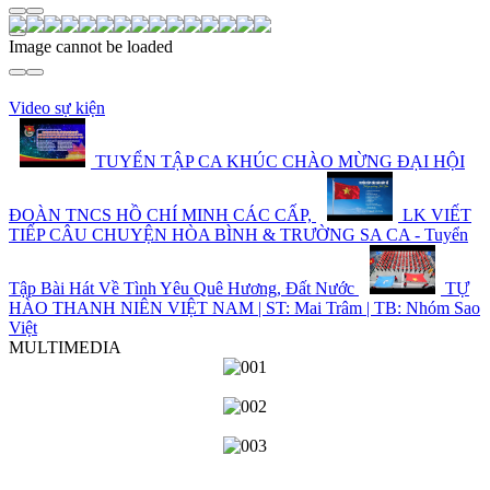
Image cannot be loaded
Video sự kiện
TUYỂN TẬP CA KHÚC CHÀO MỪNG ĐẠI HỘI
ĐOÀN TNCS HỒ CHÍ MINH CÁC CẤP,
LK VIẾT
TIẾP CÂU CHUYỆN HÒA BÌNH & TRƯỜNG SA CA - Tuyển
Tập Bài Hát Về Tình Yêu Quê Hương, Đất Nước
TỰ
HÀO THANH NIÊN VIỆT NAM | ST: Mai Trâm | TB: Nhóm Sao
Việt
MULTIMEDIA