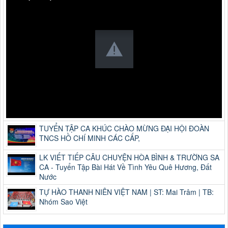
TUYỂN TẬP CA KHÚC CHÀO MỪNG ĐẠI HỘI ĐOÀN
TNCS HỒ CHÍ MINH CÁC CẤP,
LK VIẾT TIẾP CÂU CHUYỆN HÒA BÌNH & TRƯỜNG SA
CA - Tuyển Tập Bài Hát Về Tình Yêu Quê Hương, Đất
Nước
TỰ HÀO THANH NIÊN VIỆT NAM | ST: Mai Trâm | TB:
Nhóm Sao Việt