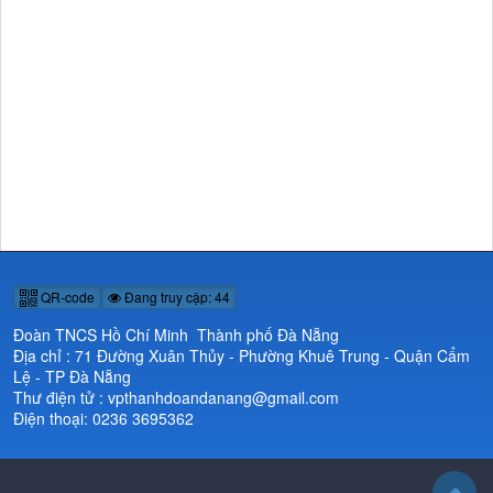
QR-code
Đang truy cập: 44
Đoàn TNCS Hồ Chí Minh Thành phố Đà Nẵng
Địa chỉ : 71 Đường Xuân Thủy - Phường Khuê Trung - Quận Cẩm
Lệ - TP Đà Nẵng
Thư điện tử : vpthanhdoandanang@gmail.com
Điện thoại: 0236 3695362