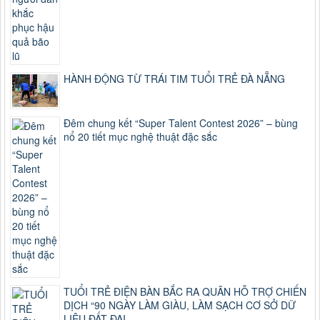
HÀNH ĐỘNG TỪ TRÁI TIM TUỔI TRẺ ĐÀ NẴNG
Đêm chung kết “Super Talent Contest 2026” – bùng
nổ 20 tiết mục nghệ thuật đặc sắc
TUỔI TRẺ ĐIỆN BÀN BẮC RA QUÂN HỖ TRỢ CHIẾN
DỊCH “90 NGÀY LÀM GIÀU, LÀM SẠCH CƠ SỞ DỮ
LIỆU ĐẤT ĐAI