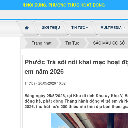
I NỘI DUNG, PHƯƠNG THỨC HOẠT ĐỘNG
GIỚI THIỆU
TIN TỨC
MULTIMEDIA
Trang nhất
Tin Tức
SẮC MÀU CƠ SỞ
Phước Trà sôi nổi khai mạc hoạt đ
em năm 2026
Thứ ba - 26/05/2026 10:02
Sáng ngày 25/5/2026, tại Khu di tích Khu ủy Khu V,
động hè, phát động Tháng hành động vì trẻ em và Ng
2026, thu hút hơn 200 thiếu nhi trên địa bàn tham gia