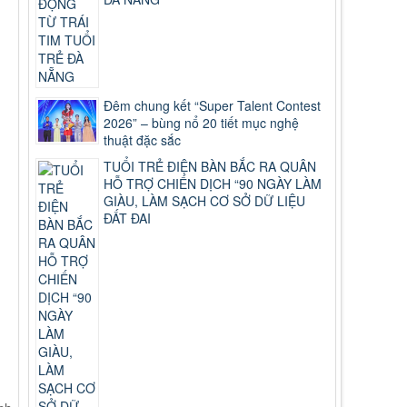
Đêm chung kết “Super Talent Contest
2026” – bùng nổ 20 tiết mục nghệ
thuật đặc sắc
TUỔI TRẺ ĐIỆN BÀN BẮC RA QUÂN
HỖ TRỢ CHIẾN DỊCH “90 NGÀY LÀM
GIÀU, LÀM SẠCH CƠ SỞ DỮ LIỆU
ĐẤT ĐAI