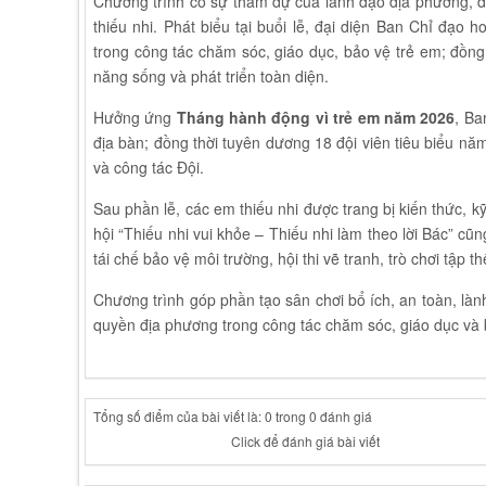
Chương trình có sự tham dự của lãnh đạo địa phương, đạ
thiếu nhi. Phát biểu tại buổi lễ, đại diện Ban Chỉ đạo 
trong công tác chăm sóc, giáo dục, bảo vệ trẻ em; đồng
năng sống và phát triển toàn diện.
Hưởng ứng
Tháng hành động vì trẻ em năm 2026
, Ba
địa bàn; đồng thời tuyên dương 18 đội viên tiêu biểu n
và công tác Đội.
Sau phần lễ, các em thiếu nhi được trang bị kiến thức, 
hội “Thiếu nhi vui khỏe – Thiếu nhi làm theo lời Bác” cũn
tái chế bảo vệ môi trường, hội thi vẽ tranh, trò chơi tập th
Chương trình góp phần tạo sân chơi bổ ích, an toàn, làn
quyền địa phương trong công tác chăm sóc, giáo dục và 
Tổng số điểm của bài viết là: 0 trong 0 đánh giá
Click để đánh giá bài viết