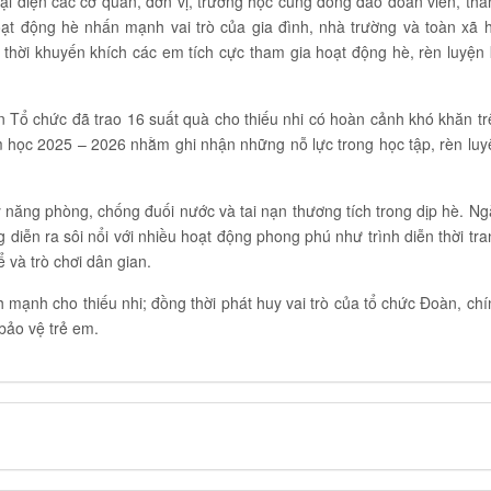
i diện các cơ quan, đơn vị, trường học cùng đông đảo đoàn viên, tha
hoạt động hè nhấn mạnh vai trò của gia đình, nhà trường và toàn xã h
 thời khuyến khích các em tích cực tham gia hoạt động hè, rèn luyện 
n Tổ chức đã trao 16 suất quà cho thiếu nhi có hoàn cảnh khó khăn tr
ăm học 2025 – 2026 nhằm ghi nhận những nỗ lực trong học tập, rèn luy
kỹ năng phòng, chống đuối nước và tai nạn thương tích trong dịp hè. Ng
g diễn ra sôi nổi với nhiều hoạt động phong phú như trình diễn thời tra
ể và trò chơi dân gian.
h mạnh cho thiếu nhi; đồng thời phát huy vai trò của tổ chức Đoàn, chí
bảo vệ trẻ em.