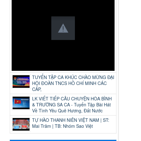
TUYỂN TẬP CA KHÚC CHÀO MỪNG ĐẠI
HỘI ĐOÀN TNCS HỒ CHÍ MINH CÁC
CẤP,
LK VIẾT TIẾP CÂU CHUYỆN HÒA BÌNH
& TRƯỜNG SA CA - Tuyển Tập Bài Hát
Về Tình Yêu Quê Hương, Đất Nước
TỰ HÀO THANH NIÊN VIỆT NAM | ST:
Mai Trâm | TB: Nhóm Sao Việt