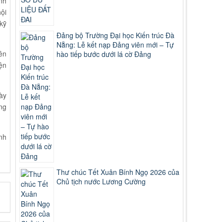
nh
ội
kỹ
Đảng bộ Trường Đại học Kiến trúc Đà
Nẵng: Lễ kết nạp Đảng viên mới – Tự
ên
hào tiếp bước dưới lá cờ Đảng
ện
ày
ng
nh
Thư chúc Tết Xuân Bính Ngọ 2026 của
Chủ tịch nước Lương Cường