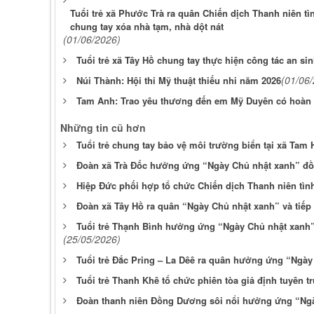
Tuổi trẻ xã Phước Trà ra quân Chiến dịch Thanh niên 
chung tay xóa nhà tạm, nhà dột nát
(01/06/2026)
Tuổi trẻ xã Tây Hồ chung tay thực hiện công tác an sin
(01/06
Núi Thành: Hội thi Mỹ thuật thiếu nhi năm 2026
Tam Anh: Trao yêu thương đến em Mỹ Duyên có hoàn
Những tin cũ hơn
Tuổi trẻ chung tay bảo vệ môi trường biển tại xã Tam 
Đoàn xã Trà Đốc hưởng ứng “Ngày Chủ nhật xanh” đồng
Hiệp Đức phối hợp tổ chức Chiến dịch Thanh niên tì
Đoàn xã Tây Hồ ra quân “Ngày Chủ nhật xanh” và tiếp
Tuổi trẻ Thạnh Bình hưởng ứng “Ngày Chủ nhật xanh” 
(25/05/2026)
Tuổi trẻ Đắc Pring – La Dêê ra quân hưởng ứng “Ngày
Tuổi trẻ Thanh Khê tổ chức phiên tòa giả định tuyên 
Đoàn thanh niên Đồng Dương sôi nổi hưởng ứng “Ngà