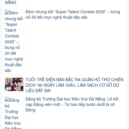
Đêm chung kết “Super Talent Contest 2026” – bùng
nổ 20 tiết mục nghệ thuật đặc sắc
TUỔI TRẺ ĐIỆN BÀN BẮC RA QUÂN HỖ TRỢ CHIẾN
DỊCH “90 NGÀY LÀM GIÀU, LÀM SẠCH CƠ SỞ DỮ
LIỆU ĐẤT ĐAI
Đảng bộ Trường Đại học Kiến trúc Đà Nẵng: Lễ kết
nạp Đảng viên mới – Tự hào tiếp bước dưới lá cờ
Đảng