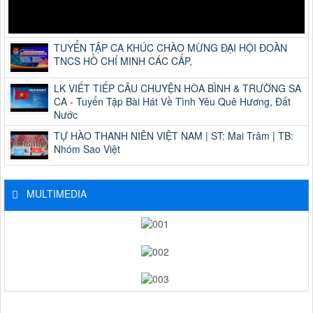
TUYỂN TẬP CA KHÚC CHÀO MỪNG ĐẠI HỘI ĐOÀN
TNCS HỒ CHÍ MINH CÁC CẤP,
LK VIẾT TIẾP CÂU CHUYỆN HÒA BÌNH & TRƯỜNG SA
CA - Tuyển Tập Bài Hát Về Tình Yêu Quê Hương, Đất
Nước
TỰ HÀO THANH NIÊN VIỆT NAM | ST: Mai Trâm | TB:
Nhóm Sao Việt
MULTIMEDIA