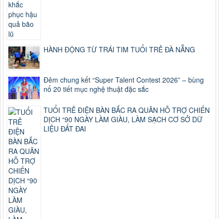
HÀNH ĐỘNG TỪ TRÁI TIM TUỔI TRẺ ĐÀ NẴNG
Đêm chung kết “Super Talent Contest 2026” – bùng
nổ 20 tiết mục nghệ thuật đặc sắc
TUỔI TRẺ ĐIỆN BÀN BẮC RA QUÂN HỖ TRỢ CHIẾN
DỊCH “90 NGÀY LÀM GIÀU, LÀM SẠCH CƠ SỞ DỮ
LIỆU ĐẤT ĐAI