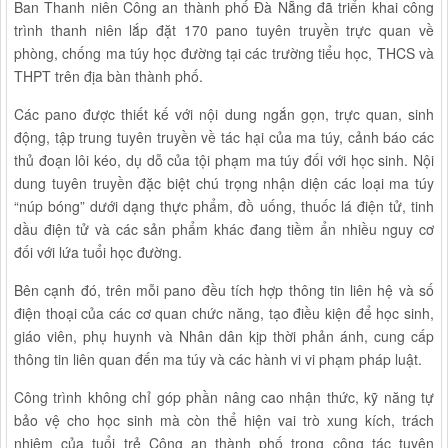
Ban Thanh niên Công an thành phố Đà Nẵng đã triển khai công
trình thanh niên lắp đặt 170 pano tuyên truyền trực quan về
phòng, chống ma túy học đường tại các trường tiểu học, THCS và
THPT trên địa bàn thành phố.
Các pano được thiết kế với nội dung ngắn gọn, trực quan, sinh
động, tập trung tuyên truyền về tác hại của ma túy, cảnh báo các
thủ đoạn lôi kéo, dụ dỗ của tội phạm ma túy đối với học sinh. Nội
dung tuyên truyền đặc biệt chú trọng nhận diện các loại ma túy
“núp bóng” dưới dạng thực phẩm, đồ uống, thuốc lá điện tử, tinh
dầu điện tử và các sản phẩm khác đang tiềm ẩn nhiều nguy cơ
đối với lứa tuổi học đường.
Bên cạnh đó, trên mỗi pano đều tích hợp thông tin liên hệ và số
điện thoại của các cơ quan chức năng, tạo điều kiện để học sinh,
giáo viên, phụ huynh và Nhân dân kịp thời phản ánh, cung cấp
thông tin liên quan đến ma túy và các hành vi vi phạm pháp luật.
Công trình không chỉ góp phần nâng cao nhận thức, kỹ năng tự
bảo vệ cho học sinh mà còn thể hiện vai trò xung kích, trách
nhiệm của tuổi trẻ Công an thành phố trong công tác tuyên