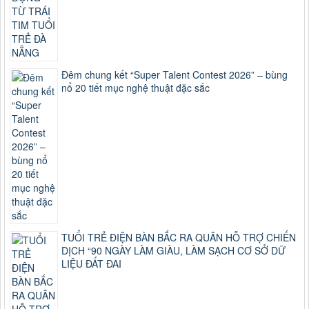
Đêm chung kết “Super Talent Contest 2026” – bùng
nổ 20 tiết mục nghệ thuật đặc sắc
TUỔI TRẺ ĐIỆN BÀN BẮC RA QUÂN HỖ TRỢ CHIẾN
DỊCH “90 NGÀY LÀM GIÀU, LÀM SẠCH CƠ SỞ DỮ
LIỆU ĐẤT ĐAI