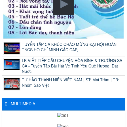
TUYỂN TẬP CA KHÚC CHÀO MỪNG ĐẠI HỘI ĐOÀN
TNCS HỒ CHÍ MINH CÁC CẤP,
LK VIẾT TIẾP CÂU CHUYỆN HÒA BÌNH & TRƯỜNG SA
CA - Tuyển Tập Bài Hát Về Tình Yêu Quê Hương, Đất
Nước
TỰ HÀO THANH NIÊN VIỆT NAM | ST: Mai Trâm | TB:
Nhóm Sao Việt
MULTIMEDIA