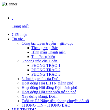
NĂM 2
Trang nhất
Giới thiệu
Tin tức
Công tác tuyên truyền – giáo dục
Theo gương Bác
Hình mẫu Thanh niên
Tin tức-sự kiện
3 phong trào của Đoàn
PHONG TRÀO 1
PHONG TRÀO 2
PHONG TRÀO 3
3 chương trình của Đoàn
Hoạt động Hội LHTN thành phố
Hoạt động Hội đồng Đội thành phố
Hoạt động Hội sinh viên thành phố
Xây dựng Đảng, Đoàn
Tuổi trẻ Đà Nẵng tiên phong chuyển đổi số
THÔNG TIN - THÔNG BÁO
MULTIMEDIA