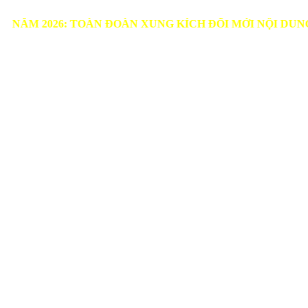
026: TOÀN ĐOÀN XUNG KÍCH ĐỔI MỚI NỘI DUNG, PHƯ