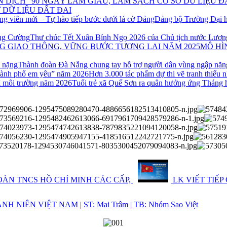
 DỮ LIỆU ĐẤT ĐAI
Đảng bộ Trường Đại h
Thư chúc Tết Xuân Bính Ngọ 2026 của Chủ tịch nước Lươ
MÔ HÌ
Thành đoàn Đà Nẵng chung tay hỗ trợ người dân vùng ngập nặn
Hơn 3.000 tác phẩm dự thi vẽ tranh thiếu
Tuổi trẻ xã Quế Sơn ra quân hưởng ứng Tháng 
ÀN TNCS HỒ CHÍ MINH CÁC CẤP,
LK VIẾT TIẾP
 NIÊN VIỆT NAM | ST: Mai Trâm | TB: Nhóm Sao Việt