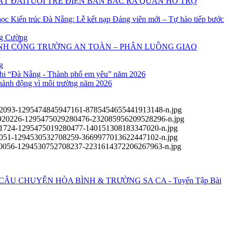
TUỔI TRẺ ĐIỆN BÀN BẮC RA QUÂN HỖ TRỢ
ọc Kiến trúc Đà Nẵng: Lễ kết nạp Đảng viên mới – Tự hào tiếp bước
ng Cường
NH CỔNG TRƯỜNG AN TOÀN – PHÂN LUỒNG GIAO
g
 nhi “Đà Nẵng - Thành phố em yêu” năm 2026
hành động vì môi trường năm 2026
 CÂU CHUYỆN HÒA BÌNH & TRƯỜNG SA CA - Tuyển Tập Bài