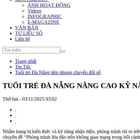
ẢNH HOẠT ĐỘNG
Videos
INFOGRAPHIC
E-MAGAZINE
VĂN BẢN
TƯ LIỆU SỐ
Liên hệ
Trang nhất
Tin Tức
Tuổi trẻ Đà Nẵng tiên phong chuyển đổi số
TUỔI TRẺ ĐÀ NẴNG NÂNG CAO KỸ 
Thứ hai - 03/11/2025 03:02
Nhằm trang bị kiến thức và kỹ năng nhận diện, phòng tránh rủi ro t
chuyên đề “Phòng tránh lừa đảo trên không gian mạng trong bối cảnh