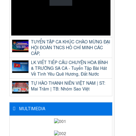
TUYỂN TẬP CA KHÚC CHÀO MỪNG ĐẠI
HỘI ĐOÀN TNCS HỒ CHÍ MINH CÁC
CẤP,
LK VIẾT TIẾP CÂU CHUYỆN HÒA BÌNH
& TRƯỜNG SA CA - Tuyển Tập Bài Hát
Về Tình Yêu Quê Hương, Đất Nước
TỰ HÀO THANH NIÊN VIỆT NAM | ST:
Mai Trâm | TB: Nhóm Sao Việt
MULTIMEDIA