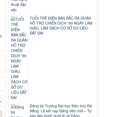
TUỔI TRẺ ĐIỆN BÀN BẮC RA QUÂN
HỖ TRỢ CHIẾN DỊCH “90 NGÀY LÀM
GIÀU, LÀM SẠCH CƠ SỞ DỮ LIỆU
ĐẤT ĐAI
ỗi
Đảng bộ Trường Đại học Kiến trúc Đà
Nẵng: Lễ kết nạp Đảng viên mới – Tự
hào tiếp bước dưới lá cờ Đảng