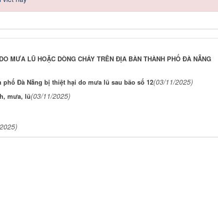
T DO MƯA LŨ HOẶC DÒNG CHẢY TRÊN ĐỊA BÀN THÀNH PHỐ ĐÀ NẴNG
(03/11/2025)
 phố Đà Nẵng bị thiệt hại do mưa lũ sau bão số 12
(03/11/2025)
h, mưa, lũ
/2025)