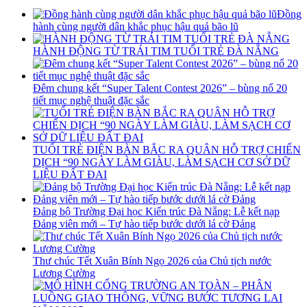
Đồng
hành cùng người dân khắc phục hậu quả bão lũ
HÀNH ĐỘNG TỪ TRÁI TIM TUỔI TRẺ ĐÀ NẴNG
Đêm chung kết “Super Talent Contest 2026” – bùng nổ 20
tiết mục nghệ thuật đặc sắc
TUỔI TRẺ ĐIỆN BÀN BẮC RA QUÂN HỖ TRỢ CHIẾN
DỊCH “90 NGÀY LÀM GIÀU, LÀM SẠCH CƠ SỞ DỮ
LIỆU ĐẤT ĐAI
Đảng bộ Trường Đại học Kiến trúc Đà Nẵng: Lễ kết nạp
Đảng viên mới – Tự hào tiếp bước dưới lá cờ Đảng
Thư chúc Tết Xuân Bính Ngọ 2026 của Chủ tịch nước
Lương Cường