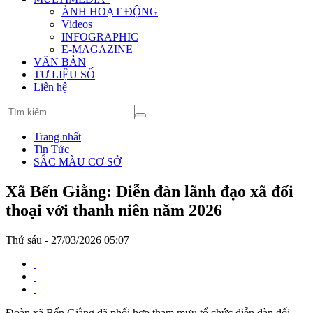
ẢNH HOẠT ĐỘNG
Videos
INFOGRAPHIC
E-MAGAZINE
VĂN BẢN
TƯ LIỆU SỐ
Liên hệ
Trang nhất
Tin Tức
SẮC MÀU CƠ SỞ
Xã Bến Giằng: Diễn đàn lãnh đạo xã đối
thoại với thanh niên năm 2026
Thứ sáu - 27/03/2026 05:07
Đoàn xã Bến Giằng đã phối hợp tham mưu tổ chức diễn đàn đối