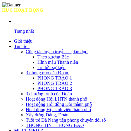
C HOẠT ĐỘNG
Trang nhất
Giới thiệu
Tin tức
Công tác tuyên truyền – giáo dục
Theo gương Bác
Hình mẫu Thanh niên
Tin tức-sự kiện
3 phong trào của Đoàn
PHONG TRÀO 1
PHONG TRÀO 2
PHONG TRÀO 3
3 chương trình của Đoàn
Hoạt động Hội LHTN thành phố
Hoạt động Hội đồng Đội thành phố
Hoạt động Hội sinh viên thành phố
Xây dựng Đảng, Đoàn
Tuổi trẻ Đà Nẵng tiên phong chuyển đổi số
THÔNG TIN - THÔNG BÁO
MULTIMEDIA