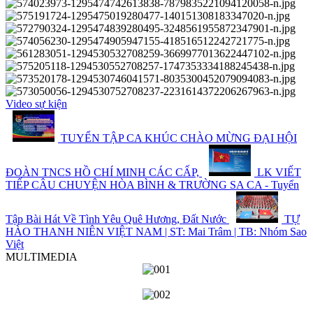
Video sự kiện
TUYỂN TẬP CA KHÚC CHÀO MỪNG ĐẠI HỘI
ĐOÀN TNCS HỒ CHÍ MINH CÁC CẤP,
LK VIẾT
TIẾP CÂU CHUYỆN HÒA BÌNH & TRƯỜNG SA CA - Tuyển
Tập Bài Hát Về Tình Yêu Quê Hương, Đất Nước
TỰ
HÀO THANH NIÊN VIỆT NAM | ST: Mai Trâm | TB: Nhóm Sao
Việt
MULTIMEDIA