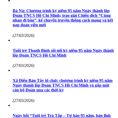
Bà Nà: Chương trình kỷ niệm 95 năm Ngày thành lập
Đoàn TNCS Hồ Chí Minh; trao giải Chiến dịch “Cùng
nhau đi bầu”, kể chuyện truyền thống cách mạng và kết
nạp đoàn viên mới
(27/03/2026)
Tuổi trẻ Thạnh Bình sôi nổi kỷ niệm 95 năm Ngày thành
lập Đoàn TNCS Hồ Chí Minh
(27/03/2026)
Xã Điện Bàn Tây tổ chức chương trình kỷ niệm 95 năm
Ngày thành lập Đoàn TNCS Hồ Chí Minh và gặp mặt
cán bộ Đoàn qua các thời kỳ
(27/03/2026)
Ngày hội “Tuổi trẻ Trà Tập – Tự hào 95 năm, bản lĩnh