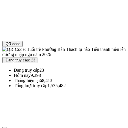
QR-code
Đang truy cập: 23
Đang truy cập
23
Hôm nay
9,398
Tháng hiện tại
68,413
Tổng lượt truy cập
1,535,482
Đoàn TNCS Hồ Chí Minh Thành phố Đà Nẵng
Địa chỉ : 71 Đường Xuân Thủy - Phường Khuê Trung - Quận Cẩm Lệ - TP
Đà Nẵng
Thư điện tử : vpthanhdoandanang@gmail.com
Điện thoại: 0236 3695362