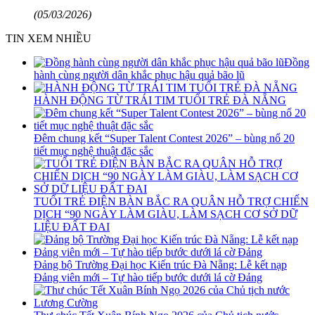
(05/03/2026)
TIN XEM NHIỀU
Đồng
hành cùng người dân khắc phục hậu quả bão lũ
HÀNH ĐỘNG TỪ TRÁI TIM TUỔI TRẺ ĐÀ NẴNG
Đêm chung kết “Super Talent Contest 2026” – bùng nổ 20
tiết mục nghệ thuật đặc sắc
TUỔI TRẺ ĐIỆN BÀN BẮC RA QUÂN HỖ TRỢ CHIẾN
DỊCH “90 NGÀY LÀM GIÀU, LÀM SẠCH CƠ SỞ DỮ
LIỆU ĐẤT ĐAI
Đảng bộ Trường Đại học Kiến trúc Đà Nẵng: Lễ kết nạp
Đảng viên mới – Tự hào tiếp bước dưới lá cờ Đảng