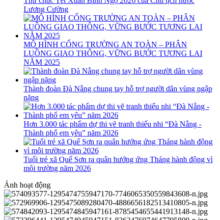
Thư chúc Tết Xuân Bính Ngọ 2026 của Chủ tịch nước
Lương Cường
MÔ HÌNH CỔNG TRƯỜNG AN TOÀN – PHÂN
LUỒNG GIAO THÔNG, VỮNG BƯỚC TƯƠNG LAI
NĂM 2025
Thành đoàn Đà Nẵng chung tay hỗ trợ người dân vùng ngập
nặng
Hơn 3.000 tác phẩm dự thi vẽ tranh thiếu nhi “Đà Nẵng -
Thành phố em yêu” năm 2026
Tuổi trẻ xã Quế Sơn ra quân hưởng ứng Tháng hành động vì
môi trường năm 2026
Ảnh hoạt động