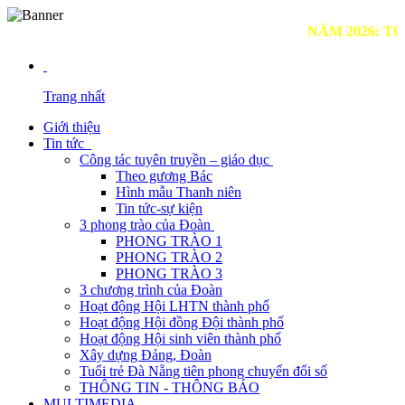
NĂM 2026: TOÀN 
Trang nhất
Giới thiệu
Tin tức
Công tác tuyên truyền – giáo dục
Theo gương Bác
Hình mẫu Thanh niên
Tin tức-sự kiện
3 phong trào của Đoàn
PHONG TRÀO 1
PHONG TRÀO 2
PHONG TRÀO 3
3 chương trình của Đoàn
Hoạt động Hội LHTN thành phố
Hoạt động Hội đồng Đội thành phố
Hoạt động Hội sinh viên thành phố
Xây dựng Đảng, Đoàn
Tuổi trẻ Đà Nẵng tiên phong chuyển đổi số
THÔNG TIN - THÔNG BÁO
MULTIMEDIA