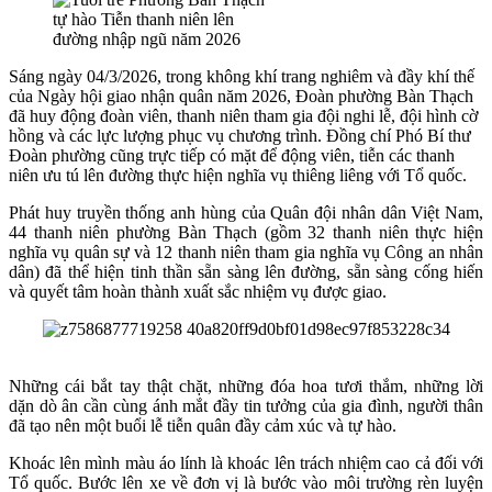
Sáng ngày 04/3/2026, trong không khí trang nghiêm và đầy khí thế
của Ngày hội giao nhận quân năm 2026, Đoàn phường Bàn Thạch
đã huy động đoàn viên, thanh niên tham gia đội nghi lễ, đội hình cờ
hồng và các lực lượng phục vụ chương trình. Đồng chí Phó Bí thư
Đoàn phường cũng trực tiếp có mặt để động viên, tiễn các thanh
niên ưu tú lên đường thực hiện nghĩa vụ thiêng liêng với Tổ quốc.
Phát huy truyền thống anh hùng của Quân đội nhân dân Việt Nam,
44 thanh niên phường Bàn Thạch (gồm 32 thanh niên thực hiện
nghĩa vụ quân sự và 12 thanh niên tham gia nghĩa vụ Công an nhân
dân) đã thể hiện tinh thần sẵn sàng lên đường, sẵn sàng cống hiến
và quyết tâm hoàn thành xuất sắc nhiệm vụ được giao.
Những cái bắt tay thật chặt, những đóa hoa tươi thắm, những lời
dặn dò ân cần cùng ánh mắt đầy tin tưởng của gia đình, người thân
đã tạo nên một buổi lễ tiễn quân đầy cảm xúc và tự hào.
Khoác lên mình màu áo lính là khoác lên trách nhiệm cao cả đối với
Tổ quốc. Bước lên xe về đơn vị là bước vào môi trường rèn luyện