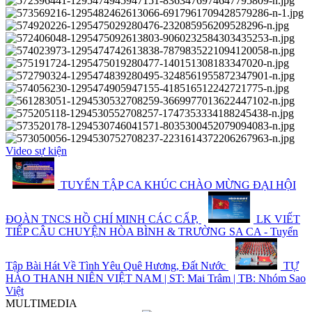
Video sự kiện
TUYỂN TẬP CA KHÚC CHÀO MỪNG ĐẠI HỘI
ĐOÀN TNCS HỒ CHÍ MINH CÁC CẤP,
LK VIẾT
TIẾP CÂU CHUYỆN HÒA BÌNH & TRƯỜNG SA CA - Tuyển
Tập Bài Hát Về Tình Yêu Quê Hương, Đất Nước
TỰ
HÀO THANH NIÊN VIỆT NAM | ST: Mai Trâm | TB: Nhóm Sao
Việt
MULTIMEDIA