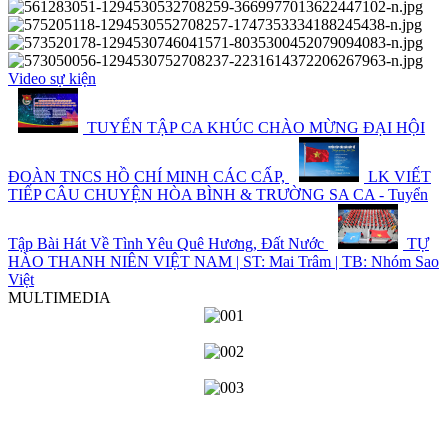
Video sự kiện
TUYỂN TẬP CA KHÚC CHÀO MỪNG ĐẠI HỘI
ĐOÀN TNCS HỒ CHÍ MINH CÁC CẤP,
LK VIẾT
TIẾP CÂU CHUYỆN HÒA BÌNH & TRƯỜNG SA CA - Tuyển
Tập Bài Hát Về Tình Yêu Quê Hương, Đất Nước
TỰ
HÀO THANH NIÊN VIỆT NAM | ST: Mai Trâm | TB: Nhóm Sao
Việt
MULTIMEDIA