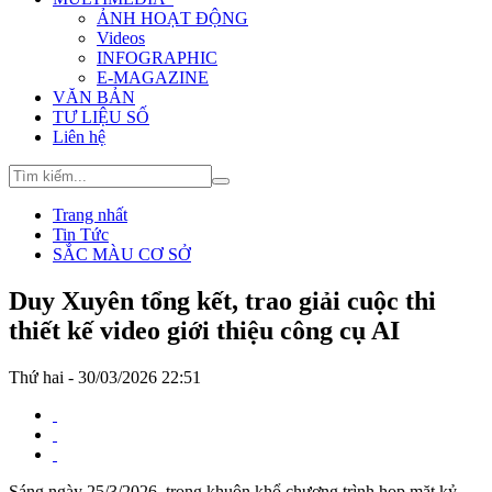
ẢNH HOẠT ĐỘNG
Videos
INFOGRAPHIC
E-MAGAZINE
VĂN BẢN
TƯ LIỆU SỐ
Liên hệ
Trang nhất
Tin Tức
SẮC MÀU CƠ SỞ
Duy Xuyên tổng kết, trao giải cuộc thi
thiết kế video giới thiệu công cụ AI
Thứ hai - 30/03/2026 22:51
Sáng ngày 25/3/2026, trong khuôn khổ chương trình họp mặt kỷ