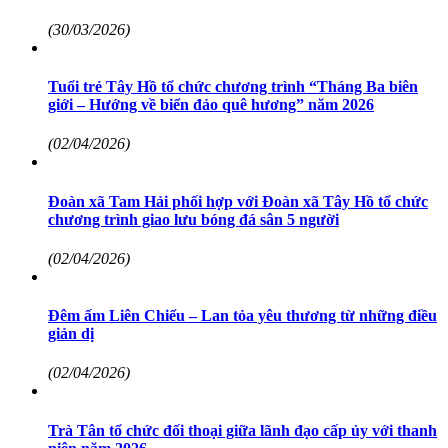
(30/03/2026)
Tuổi trẻ Tây Hồ tổ chức chương trình “Tháng Ba biên
giới – Hướng về biển đảo quê hương” năm 2026
(02/04/2026)
Đoàn xã Tam Hải phối hợp với Đoàn xã Tây Hồ tổ chức
chương trình giao lưu bóng đá sân 5 người
(02/04/2026)
Đêm ấm Liên Chiểu – Lan tỏa yêu thương từ những điều
giản dị
(02/04/2026)
Trà Tân tổ chức đối thoại giữa lãnh đạo cấp ủy với thanh