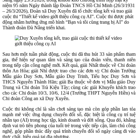
niệm 95 năm Ngày thành lập Đoàn TNCS Hồ Chí Minh (26/3/1931
– 26/3/2026), Đoàn xã Duy Xuyên đã tổ chức tổng kết và trao giải
cuộc thi “Thiết kế video giới thiệu công cụ AI”. Cuộc thi được phát
động nhằm hưởng ứng mô hình “Bạn và tôi cùng trang bị AI” do
Thành đoàn Đà Nẵng triển khai.
Sau hơn một tuần phát động, cuộc thi đã thu hút 33 sản phẩm tham
gia, thể hiện sự quan tâm và sáng tạo của đoàn viên, thanh niên
trong tiếp cận công nghệ mới. Kết quả, giải Nhất thuộc về Chi đoàn
thôn An Hòa; giải Nhì được trao cho các đơn vị: Chi đoàn Trường
Mẫu giáo Duy Sơn, Mẫu giáo Duy Trinh, Tiểu học Duy Sơn và
THCS Nguyễn Thành Hãn; giải Ba thuộc về đơn vị Mẫu giáo Duy
Trung và Chi đoàn Trà Kiệu Tây; cùng các giải Khuyến khích trao
cho các Chi đoàn 10/3, 10/6, 12/4 (Trường THPT Nguyễn Hiền) và
Chi đoàn Công an xã Duy Xuyên.
Cuộc thi không chỉ là sân chơi sáng tạo mà còn góp phần lan tỏa
mạnh mẽ việc ứng dụng chuyển đổi số, đặc biệt là công cụ trí tuệ
nhân tạo (AI) trong học tập, kinh doanh và đời sống. Qua đó, khẳng
định vai trò tiên phong của tuổi trẻ trong việc tiếp cận, làm chủ công
nghệ, góp phần thúc đẩy quá trình chuyển đổi số ngày càng đi vào
thực chất, hiệu quả tại địa phương.