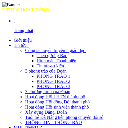
THỨC HOẠT ĐỘNG
Trang nhất
Giới thiệu
Tin tức
Công tác tuyên truyền – giáo dục
Theo gương Bác
Hình mẫu Thanh niên
Tin tức-sự kiện
3 phong trào của Đoàn
PHONG TRÀO 1
PHONG TRÀO 2
PHONG TRÀO 3
3 chương trình của Đoàn
Hoạt động Hội LHTN thành phố
Hoạt động Hội đồng Đội thành phố
Hoạt động Hội sinh viên thành phố
Xây dựng Đảng, Đoàn
Tuổi trẻ Đà Nẵng tiên phong chuyển đổi số
THÔNG TIN - THÔNG BÁO
MULTIMEDIA