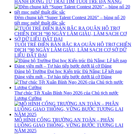
HÀNH ĐỘNG TỪ TRÁI TIM TUỔI TRẺ ĐÀ NẴNG
Đêm chung kết “Super Talent Contest 2026” – bùng nổ 20
tiết mục nghệ thuật đặc sắc
TUỔI TRẺ ĐIỆN BÀN BẮC RA QUÂN HỖ TRỢ CHIẾN
DỊCH “90 NGÀY LÀM GIÀU, LÀM SẠCH CƠ SỞ DỮ
LIỆU ĐẤT ĐAI
Đảng bộ Trường Đại học Kiến trúc Đà Nẵng: Lễ kết nạp
Đảng viên mới – Tự hào tiếp bước dưới lá cờ Đảng
Thư chúc Tết Xuân Bính Ngọ 2026 của Chủ tịch nước
Lương Cường
MÔ HÌNH CỔNG TRƯỜNG AN TOÀN – PHÂN
LUỒNG GIAO THÔNG, VỮNG BƯỚC TƯƠNG LAI
NĂM 2025