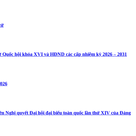
cử
ử Quốc hội khóa XVI và HĐND các cấp nhiệm kỳ 2026 – 2031
2026
ền Nghị quyết Đại hội đại biểu toàn quốc lần thứ XIV của Đảng