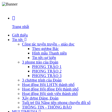
Trang nhất
Giới thiệu
Tin tức
Công tác tuyên truyền – giáo dục
Theo gương Bác
Hình mẫu Thanh niên
Tin tức-sự kiện
3 phong trào của Đoàn
PHONG TRÀO 1
PHONG TRÀO 2
PHONG TRÀO 3
3 chương trình của Đoàn
Hoạt động Hội LHTN thành phố
Hoạt động Hội đồng Đội thành phố
Hoạt động Hội sinh viên thành phố
Xây dựng Đảng, Đoàn
Tuổi trẻ Đà Nẵng tiên phong chuyển đổi số
THÔNG TIN - THÔNG BÁO
MULTIMEDIA