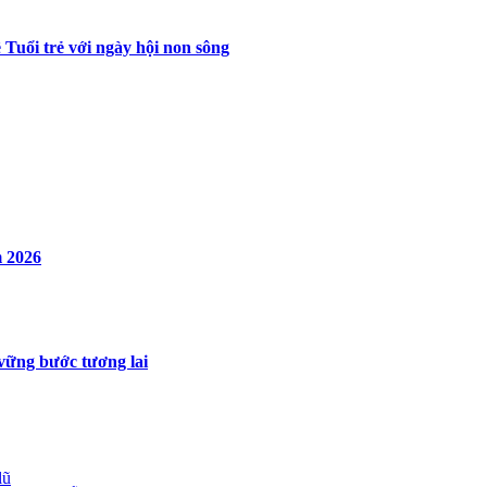
 Tuổi trẻ với ngày hội non sông
 2026
vững bước tương lai
lũ