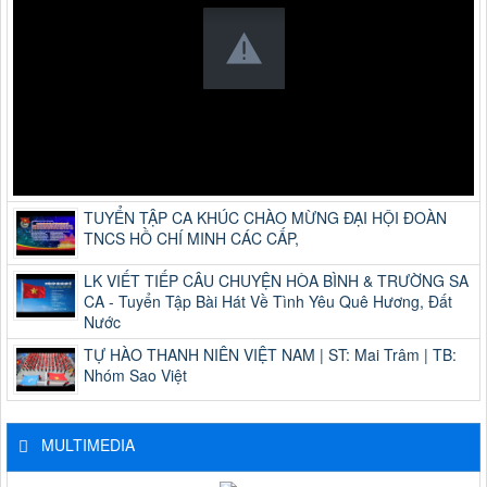
TUYỂN TẬP CA KHÚC CHÀO MỪNG ĐẠI HỘI ĐOÀN
TNCS HỒ CHÍ MINH CÁC CẤP,
LK VIẾT TIẾP CÂU CHUYỆN HÒA BÌNH & TRƯỜNG SA
CA - Tuyển Tập Bài Hát Về Tình Yêu Quê Hương, Đất
Nước
TỰ HÀO THANH NIÊN VIỆT NAM | ST: Mai Trâm | TB:
Nhóm Sao Việt
MULTIMEDIA