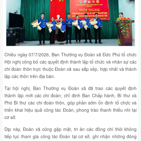
Chiều ngày 07/7/2026, Ban Thường vụ Đoàn xã Đức Phú tổ chức
Hội nghị công bố các quyết định thành lập tổ chức và nhân sự các
chi đoàn thôn trực thuộc Đoàn xã sau sắp xếp, hợp nhất và thành
lập các thôn trên địa bàn.
Tại hội nghị, Ban Thường vụ Đoàn xã đã trao các quyết định
thành lập mới các chi đoàn; chỉ định Ban Chấp hành, Bí thư và
Phó Bí thư các chi đoàn thôn, góp phần sớm ổn định tổ chức và
triển khai hiệu quả công tác Đoàn, phong trào thanh thiếu nhi tại
cơ sở.
Dịp này, Đoàn xã cũng gặp mặt, tri ân các đồng chí thôi không
tiếp tục tham gia công tác Đoàn tại cơ sở, ghi nhận những đóng