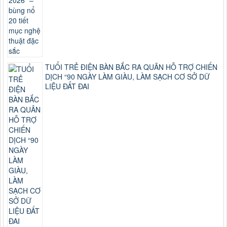
TUỔI TRẺ ĐIỆN BÀN BẮC RA QUÂN HỖ TRỢ CHIẾN
DỊCH “90 NGÀY LÀM GIÀU, LÀM SẠCH CƠ SỞ DỮ
LIỆU ĐẤT ĐAI