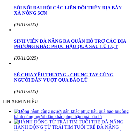
SÔI NỔI ĐẠI HỘI CÁC LIÊN ĐỘI TRÊN ĐỊA BÀN
XÃ NÔNG SƠN
(03/11/2025)
SINH VIÊN ĐÀ NẴNG RA QUÂN HỖ TRỢ CÁC ĐỊA
PHƯƠNG KHẮC PHỤC HẬU QUẢ SAU LŨ LỤT
(03/11/2025)
SẺ CHIA YÊU THƯƠNG - CHUNG TAY CÙNG
NGƯỜI DÂN VƯỢT QUA BÃO LŨ
(03/11/2025)
TIN XEM NHIỀU
Đồng
hành cùng người dân khắc phục hậu quả bão lũ
HÀNH ĐỘNG TỪ TRÁI TIM TUỔI TRẺ ĐÀ NẴNG