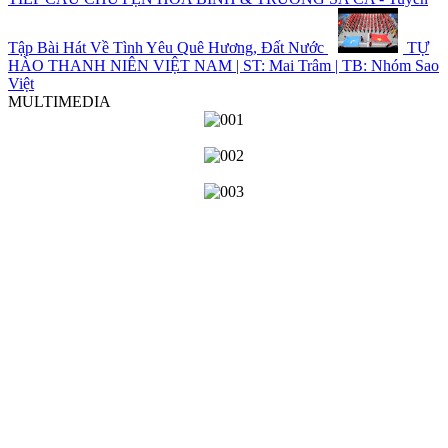
Tập Bài Hát Về Tình Yêu Quê Hương, Đất Nước
TỰ
HÀO THANH NIÊN VIỆT NAM | ST: Mai Trâm | TB: Nhóm Sao
Việt
MULTIMEDIA