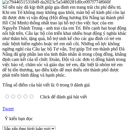
Số tiền này đã kịp thời giúp gia đình em trang trải chi phí điều trị.
Khi em Trí không may không qua khỏi, toàn bộ số kinh phí còn lại
đã được đơn vị vận động (Hội đồng hương Đà Nẵng tại thành phố
Hồ Chí Minh) thống nhất trao lại hỗ trợ cho việc học của em
Nguyễn Thành Trung - anh trai của em Trí. Bên cạnh hai hoạt động
nổi bật trên, Câu lạc bộ còn triển khai nhiều hoạt động ý nghĩa khác
như thăm hỏi, tặng quà, hỗ trợ sinh kế cho các gia đình có trẻ em
mắc bệnh hiểm nghèo hoặc trẻ em mồ côi. Những nỗ lực không
ngừng nghỉ của Câu lạc bộ Tư vấn, Trợ giúp Trẻ em thành phố Đà
Nẵng đã góp phần lan tỏa tinh thần nhân ái trong cộng đồng, khẳng
định cam kết của tổ chức Đoàn, Đội và các đơn vị đồng hành trong
việc bảo vệ, chăm sóc và giáo dục trẻ em, đặc biệt là nhóm trẻ em
dễ bị tổn thương, tạo điều kiện để mọi thiếu nhi thành phố được
phát triển bình đẳng và hạnh phúc.
Tổng số điểm của bài viết là: 0 trong 0 đánh giá
Click để đánh giá bài viết
Tweet
Ý kiến bạn đọc