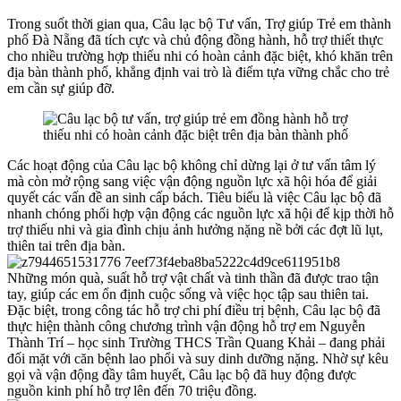
Trong suốt thời gian qua, Câu lạc bộ Tư vấn, Trợ giúp Trẻ em thành
phố Đà Nẵng đã tích cực và chủ động đồng hành, hỗ trợ thiết thực
cho nhiều trường hợp thiếu nhi có hoàn cảnh đặc biệt, khó khăn trên
địa bàn thành phố, khẳng định vai trò là điểm tựa vững chắc cho trẻ
em cần sự giúp đỡ.
Các hoạt động của Câu lạc bộ không chỉ dừng lại ở tư vấn tâm lý
mà còn mở rộng sang việc vận động nguồn lực xã hội hóa để giải
quyết các vấn đề an sinh cấp bách. Tiêu biểu là việc Câu lạc bộ đã
nhanh chóng phối hợp vận động các nguồn lực xã hội để kịp thời hỗ
trợ thiếu nhi và gia đình chịu ảnh hưởng nặng nề bởi các đợt lũ lụt,
thiên tai trên địa bàn.
Những món quà, suất hỗ trợ vật chất và tinh thần đã được trao tận
tay, giúp các em ổn định cuộc sống và việc học tập sau thiên tai.
Đặc biệt, trong công tác hỗ trợ chi phí điều trị bệnh, Câu lạc bộ đã
thực hiện thành công chương trình vận động hỗ trợ em Nguyễn
Thành Trí – học sinh Trường THCS Trần Quang Khải – đang phải
đối mặt với căn bệnh lao phổi và suy dinh dưỡng nặng. Nhờ sự kêu
gọi và vận động đầy tâm huyết, Câu lạc bộ đã huy động được
nguồn kinh phí hỗ trợ lên đến 70 triệu đồng.