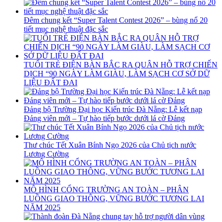
Đêm chung kết “Super Talent Contest 2026” – bùng nổ 20
tiết mục nghệ thuật đặc sắc
TUỔI TRẺ ĐIỆN BÀN BẮC RA QUÂN HỖ TRỢ CHIẾN
DỊCH “90 NGÀY LÀM GIÀU, LÀM SẠCH CƠ SỞ DỮ
LIỆU ĐẤT ĐAI
Đảng bộ Trường Đại học Kiến trúc Đà Nẵng: Lễ kết nạp
Đảng viên mới – Tự hào tiếp bước dưới lá cờ Đảng
Thư chúc Tết Xuân Bính Ngọ 2026 của Chủ tịch nước
Lương Cường
MÔ HÌNH CỔNG TRƯỜNG AN TOÀN – PHÂN
LUỒNG GIAO THÔNG, VỮNG BƯỚC TƯƠNG LAI
NĂM 2025