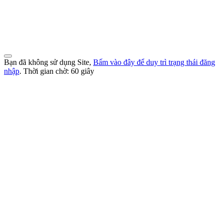
Đoàn TNCS Hồ Chí Minh Thành phố Đà Nẵng
Địa chỉ : 71 Đường Xuân Thủy - Phường Khuê Trung - Quận Cẩm Lệ - TP
Đà Nẵng
Thư điện tử : vpthanhdoandanang@gmail.com
Điện thoại: 0236 3695362
Bạn đã không sử dụng Site,
Bấm vào đây để duy trì trạng thái đăng
nhập
. Thời gian chờ:
60
giây