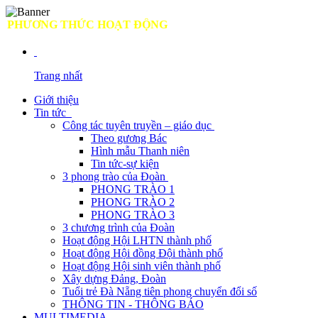
PHƯƠNG THỨC HOẠT ĐỘNG
Trang nhất
Giới thiệu
Tin tức
Công tác tuyên truyền – giáo dục
Theo gương Bác
Hình mẫu Thanh niên
Tin tức-sự kiện
3 phong trào của Đoàn
PHONG TRÀO 1
PHONG TRÀO 2
PHONG TRÀO 3
3 chương trình của Đoàn
Hoạt động Hội LHTN thành phố
Hoạt động Hội đồng Đội thành phố
Hoạt động Hội sinh viên thành phố
Xây dựng Đảng, Đoàn
Tuổi trẻ Đà Nẵng tiên phong chuyển đổi số
THÔNG TIN - THÔNG BÁO
MULTIMEDIA