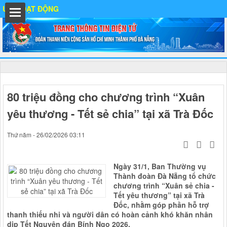
 ĐỘNG
ất
80 triệu đồng cho chương trình “Xuân
yêu thương - Tết sẻ chia” tại xã Trà Đốc
IA
Thứ năm - 26/02/2026 03:11
Ố
Ngày 31/1, Ban Thường vụ
Thành đoàn Đà Nẵng tổ chức
chương trình “Xuân sẻ chia -
Tết yêu thương” tại xã Trà
Đốc, nhằm góp phần hỗ trợ
thanh thiếu nhi và người dân có hoàn cảnh khó khăn nhân
dịp Tết Nguyên đán Bính Ngọ 2026.