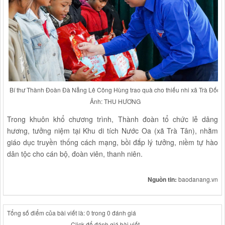
Bí thư Thành Đoàn Đà Nẵng Lê Công Hùng trao quà cho thiếu nhi xã Trà Đốc.
Ảnh: THU HƯƠNG
Trong khuôn khổ chương trình, Thành đoàn tổ chức lễ dâng
hương, tưởng niệm tại Khu di tích Nước Oa (xã Trà Tân), nhằm
giáo dục truyền thống cách mạng, bồi đắp lý tưởng, niềm tự hào
dân tộc cho cán bộ, đoàn viên, thanh niên.
Nguồn tin:
baodanang.vn
Tổng số điểm của bài viết là: 0 trong 0 đánh giá
Click để đánh giá bài viết