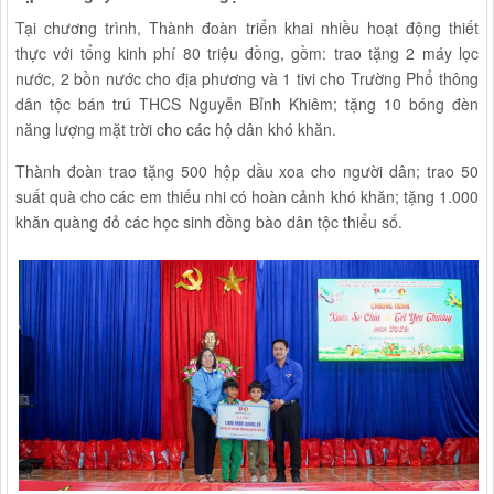
Tại chương trình, Thành đoàn triển khai nhiều hoạt động thiết
thực với tổng kinh phí 80 triệu đồng, gồm: trao tặng 2 máy lọc
nước, 2 bồn nước cho địa phương và 1 tivi cho Trường Phổ thông
dân tộc bán trú THCS Nguyễn Bỉnh Khiêm; tặng 10 bóng đèn
năng lượng mặt trời cho các hộ dân khó khăn.
Thành đoàn trao tặng 500 hộp dầu xoa cho người dân; trao 50
suất quà cho các em thiếu nhi có hoàn cảnh khó khăn; tặng 1.000
khăn quàng đỏ các học sinh đồng bào dân tộc thiểu số.