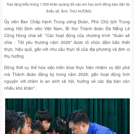
Trao tặng biểu trưng 1.000 khăn quàng đỏ các em học sinh đồng bào dân tộc
thiểu số. Ảnh: THU HƯƠNG
Ủy viên Ban Chấp hành Trung ương Đoàn, Phó Chủ tịch Trung
ương Hội Sinh viên Việt Nam, Bí thư Thành đoàn Đà Nẵng Lê
Công Hùng chia sẻ: "Các hoạt động của chương trình "Xuân sẻ
chia - Tết yêu thương năm 2026" được tổ chức đảm bảo thiết
thực, hiệu quả, gắn với nhu cầu thực tế của địa phương và đơn vị
thụ hưởng.
Đồng thời cụ thể hóa việc triển khai thực hiện nhiệm vụ đột phá
mà Thành đoàn đăng ký trong năm 2026; gắn hoạt động tình
nguyện với chăm lo an sinh xã hội, hướng về các địa bàn còn
nhiều khó khăn".