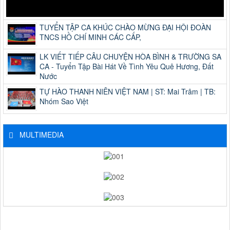
TUYỂN TẬP CA KHÚC CHÀO MỪNG ĐẠI HỘI ĐOÀN
TNCS HỒ CHÍ MINH CÁC CẤP,
LK VIẾT TIẾP CÂU CHUYỆN HÒA BÌNH & TRƯỜNG SA
CA - Tuyển Tập Bài Hát Về Tình Yêu Quê Hương, Đất
Nước
TỰ HÀO THANH NIÊN VIỆT NAM | ST: Mai Trâm | TB:
Nhóm Sao Việt
MULTIMEDIA