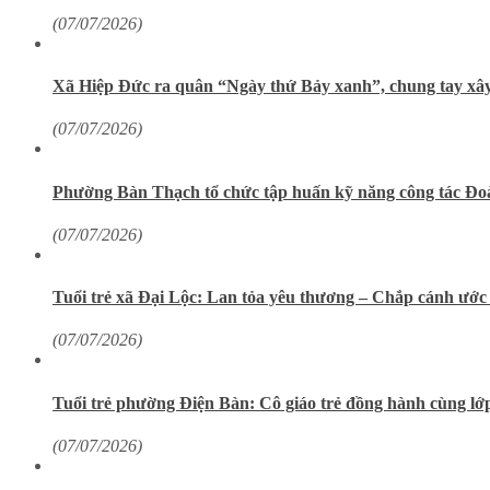
(07/07/2026)
Xã Hiệp Đức ra quân “Ngày thứ Bảy xanh”, chung tay xâ
(07/07/2026)
Phường Bàn Thạch tổ chức tập huấn kỹ năng công tác Đo
(07/07/2026)
Tuổi trẻ xã Đại Lộc: Lan tỏa yêu thương – Chắp cánh ướ
(07/07/2026)
Tuổi trẻ phường Điện Bàn: Cô giáo trẻ đồng hành cùng lớp 
(07/07/2026)