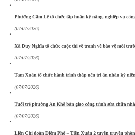
Phường Cẩm Lệ tổ chức tập huấn kỹ năng, nghiệp vụ công 
(07/07/2026)
Xã Duy Nghĩa tổ chức cuộc thi vẽ tranh về bảo vệ môi trư
(07/07/2026)
Tam Xuân tổ chức hành trình thắp nến tri ân nhân kỷ niệ
(07/07/2026)
Tuổi trẻ phường An Khê bàn giao công trình sửa chữa nh
(07/07/2026)
Liên Chi đoàn Diêm Phổ – Tiên Xuân 2 tuyên truyền phòng