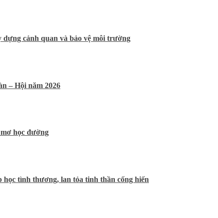
y dựng cảnh quan và bảo vệ môi trường
àn – Hội năm 2026
c mơ học đường
học tình thương, lan tỏa tinh thần cống hiến