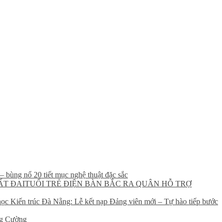
 bùng nổ 20 tiết mục nghệ thuật đặc sắc
TUỔI TRẺ ĐIỆN BÀN BẮC RA QUÂN HỖ TRỢ
ọc Kiến trúc Đà Nẵng: Lễ kết nạp Đảng viên mới – Tự hào tiếp bước
ng Cường