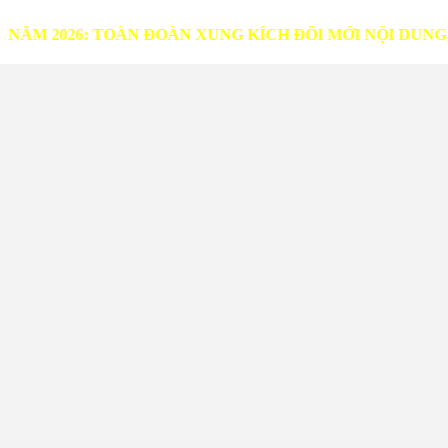
26: TOÀN ĐOÀN XUNG KÍCH ĐỔI MỚI NỘI DUNG, PHƯƠ