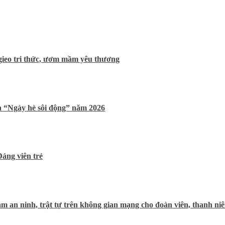
gieo tri thức, ươm mầm yêu thương
h “Ngày hè sôi động” năm 2026
ảng viên trẻ
 an ninh, trật tự trên không gian mạng cho đoàn viên, thanh ni