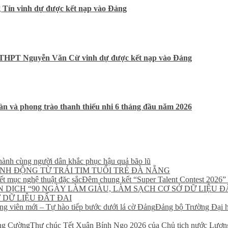
 Tín vinh dự được kết nạp vào Đảng
g THPT Nguyễn Văn Cừ vinh dự được kết nạp vào Đảng
n và phong trào thanh thiếu nhi 6 tháng đầu năm 2026
ành cùng người dân khắc phục hậu quả bão lũ
NH ĐỘNG TỪ TRÁI TIM TUỔI TRẺ ĐÀ NẴNG
Đêm chung kết “Super Talent Contest 2026” –
 DỮ LIỆU ĐẤT ĐAI
Đảng bộ Trường Đại h
Thư chúc Tết Xuân Bính Ngọ 2026 của Chủ tịch nước Lươ