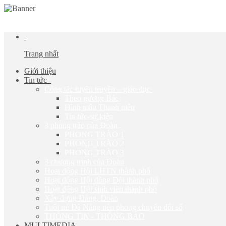
NĂM 20
Trang nhất
Giới thiệu
Tin tức
Công tác tuyên truyền – giáo dục
Theo gương Bác
Hình mẫu Thanh niên
Tin tức-sự kiện
3 phong trào của Đoàn
PHONG TRÀO 1
PHONG TRÀO 2
PHONG TRÀO 3
3 chương trình của Đoàn
Hoạt động Hội LHTN thành phố
Hoạt động Hội đồng Đội thành phố
Hoạt động Hội sinh viên thành phố
Xây dựng Đảng, Đoàn
Tuổi trẻ Đà Nẵng tiên phong chuyển đổi số
THÔNG TIN - THÔNG BÁO
MULTIMEDIA