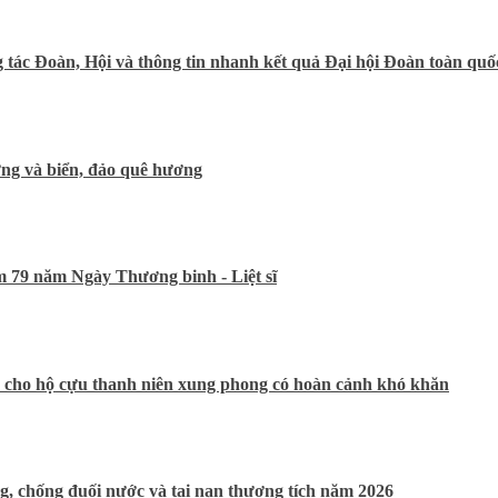
tác Đoàn, Hội và thông tin nhanh kết quả Đại hội Đoàn toàn quốc
ờng và biển, đảo quê hương
m 79 năm Ngày Thương binh - Liệt sĩ
à cho hộ cựu thanh niên xung phong có hoàn cảnh khó khăn
, chống đuối nước và tai nạn thương tích năm 2026