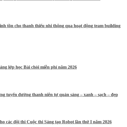
nh tồn cho thanh thiếu nhi thông qua hoạt động team building
ảng lớp học Bài chòi miễn phí năm 2026
g tuyến đường thanh niên tự quản sáng – xanh – sạch – đẹp
ho các đội thi Cuộc thi Sáng tạo Robot lần thứ I năm 2026