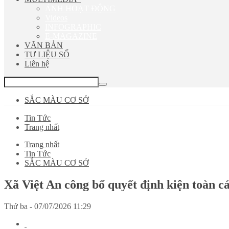
ẢNH HOẠT ĐỘNG
Videos
INFOGRAPHIC
E-MAGAZINE
VĂN BẢN
TƯ LIỆU SỐ
Liên hệ
SẮC MÀU CƠ SỞ
Tin Tức
Trang nhất
Trang nhất
Tin Tức
SẮC MÀU CƠ SỞ
Xã Việt An công bố quyết định kiện toàn cá
Thứ ba - 07/07/2026 11:29