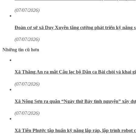
(07/07/2026)
Đoàn cơ sở xã Duy Xuyên tăng cường phát triển kỹ năng si
(07/07/2026)
Những tin cũ hơn
Xã Thăng An ra mắt Câu lạc bộ Dân ca Bài chòi và khai gi
(07/07/2026)
Xã Nông Sơn ra quân “Ngày thứ Bảy tình nguyện” xây dựn
(07/07/2026)
Xã Tiên Phước tập huấn kỹ năng lắp ráp, lập trình robot c