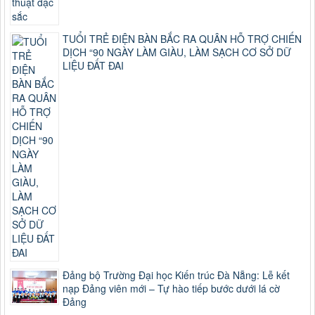
TUỔI TRẺ ĐIỆN BÀN BẮC RA QUÂN HỖ TRỢ CHIẾN
DỊCH “90 NGÀY LÀM GIÀU, LÀM SẠCH CƠ SỞ DỮ
LIỆU ĐẤT ĐAI
Đảng bộ Trường Đại học Kiến trúc Đà Nẵng: Lễ kết
nạp Đảng viên mới – Tự hào tiếp bước dưới lá cờ
Đảng