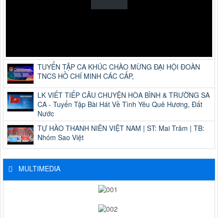
TUYỂN TẬP CA KHÚC CHÀO MỪNG ĐẠI HỘI ĐOÀN
TNCS HỒ CHÍ MINH CÁC CẤP,
LK VIẾT TIẾP CÂU CHUYỆN HÒA BÌNH & TRƯỜNG SA
CA - Tuyển Tập Bài Hát Về Tình Yêu Quê Hương, Đất
Nước
TỰ HÀO THANH NIÊN VIỆT NAM | ST: Mai Trâm | TB:
Nhóm Sao Việt
MULTIMEDIA