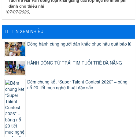
Tuổi trẻ Hải Vân đồng loạt khai giảng các lớp học hè miễn phí
dành cho thiếu nhi
(07/07/2026)
TIN XEM NHIỀU
Đồng hành cùng người dân khắc phục hậu quả bão lũ
HÀNH ĐỘNG TỪ TRÁI TIM TUỔI TRẺ ĐÀ NẴNG
Đêm chung kết “Super Talent Contest 2026” – bùng
nổ 20 tiết mục nghệ thuật đặc sắc