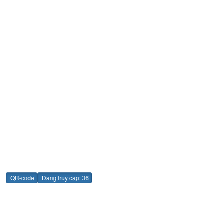
QR-code
Đang truy cập: 36
Đoàn TNCS Hồ Chí Minh Thành phố Đà Nẵng
Địa chỉ : 71 Đường Xuân Thủy - Phường Khuê Trung - Quận Cẩm
Lệ - TP Đà Nẵng