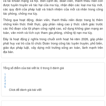
và tài khoản mạng xã hội. Bên cạnh đó, đoàn viên, thanh thiếu niên còn
được tuyên truyền về tác hại của ma túy, nhận diện các loại ma túy mới,
các quy định của pháp luật và trách nhiệm của mỗi cá nhân trong công
tác phòng, chống ma túy.
Thông qua hoạt động, đoàn viên, thanh thiếu niên được trang bị thêm
những kiến thức thiết thực, góp phần nâng cao ý thức cảnh giác trước
các thủ đoạn của tội phạm công nghệ cao, sử dụng không gian mạng an
toàn, văn minh và tích cực tham gia phòng, chống tệ nạn ma túy.
Đây là hoạt động ý nghĩa trong chuỗi sinh hoạt hè năm 2026, góp phần
phát huy vai trò của tổ chức Đoàn trong công tác tuyên truyền, phổ biến,
giáo dục pháp luật, xây dựng môi trường sống an toàn, lành mạnh trên
địa bàn.
Tổng số điểm của bài viết là: 0 trong 0 đánh giá
1
2
3
4
5
Click để đánh giá bài viết