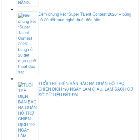
Đêm chung kết “Super Talent Contest 2026” – bùng
nổ 20 tiết mục nghệ thuật đặc sắc
TUỔI TRẺ ĐIỆN BÀN BẮC RA QUÂN HỖ TRỢ
CHIẾN DỊCH “90 NGÀY LÀM GIÀU, LÀM SẠCH CƠ
SỞ DỮ LIỆU ĐẤT ĐAI